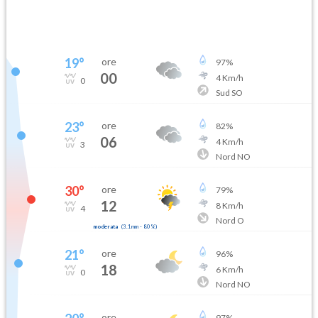
19
°
ore
97
%
00
4
Km/h
0
Sud SO
23
°
ore
82
%
06
4
Km/h
3
Nord NO
30
°
ore
79
%
12
8
Km/h
4
Nord O
moderata
(
3.1mm
-
80
%)
21
°
ore
96
%
18
6
Km/h
0
Nord NO
ore
97
%