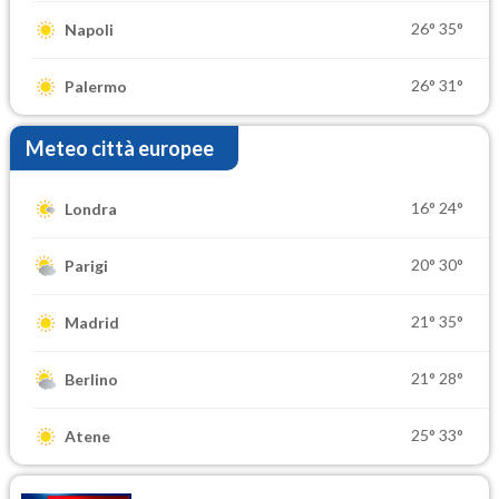
26°
35°
Napoli
26°
31°
Palermo
Meteo città europee
16°
24°
Londra
20°
30°
Parigi
21°
35°
Madrid
21°
28°
Berlino
25°
33°
Atene