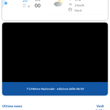
20
°
00
2
Km/h
0
Nord
TG Meteo Nazionale
-
edizione delle 06:50
Ultime news
Vedi