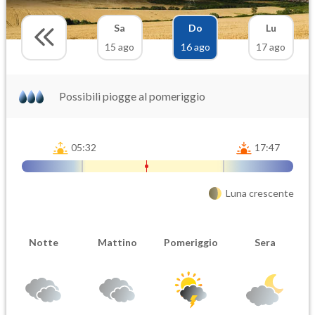
Sa
Do
Lu
15 ago
16 ago
17 ago
Possibili piogge al pomeriggio
05:32
17:47
Luna crescente
Notte
Mattino
Pomeriggio
Sera