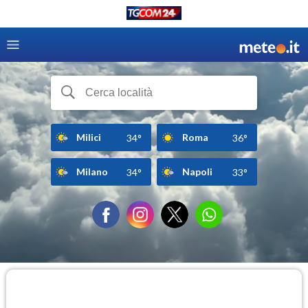
Milici
Roma
34°
36°
Milano
Napoli
34°
33°