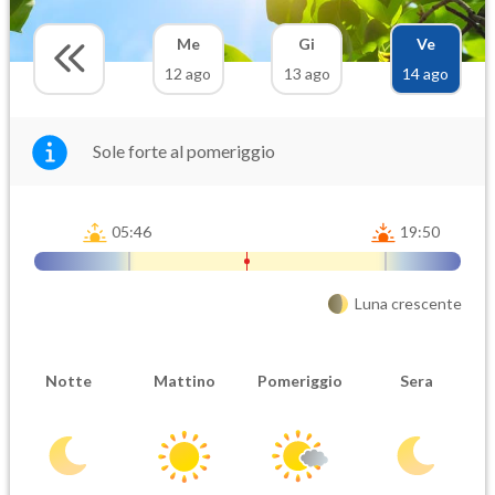
Me
Gi
Ve
12 ago
13 ago
14 ago
Sole forte al pomeriggio
05:46
19:50
Luna crescente
Notte
Mattino
Pomeriggio
Sera