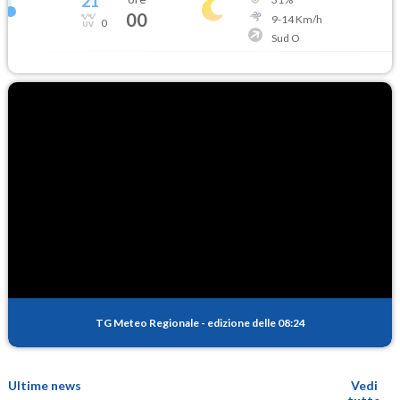
21
°
00
9
-
14
Km/h
0
Sud O
TG Meteo Regionale
-
edizione delle 08:24
Ultime news
Vedi