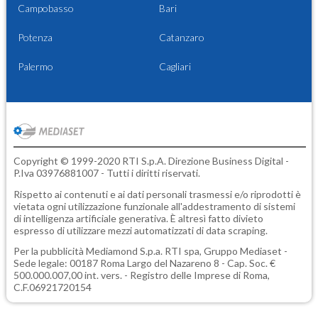
Campobasso
Bari
Potenza
Catanzaro
Palermo
Cagliari
Copyright © 1999-2020 RTI S.p.A. Direzione Business Digital -
P.Iva 03976881007 - Tutti i diritti riservati.
Rispetto ai contenuti e ai dati personali trasmessi e/o riprodotti è
vietata ogni utilizzazione funzionale all'addestramento di sistemi
di intelligenza artificiale generativa. È altresì fatto divieto
espresso di utilizzare mezzi automatizzati di data scraping.
Per la pubblicità
Mediamond S.p.a.
RTI spa, Gruppo Mediaset -
Sede legale: 00187 Roma Largo del Nazareno 8 - Cap. Soc. €
500.000.007,00 int. vers. - Registro delle Imprese di Roma,
C.F.06921720154