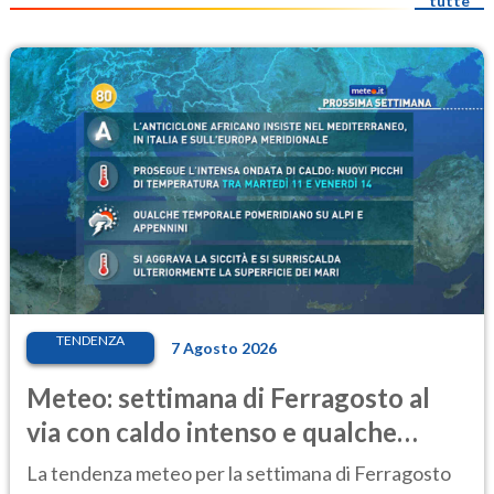
tutte
TENDENZA
7 Agosto 2026
Meteo: settimana di Ferragosto al
via con caldo intenso e qualche
temporale
La tendenza meteo per la settimana di Ferragosto