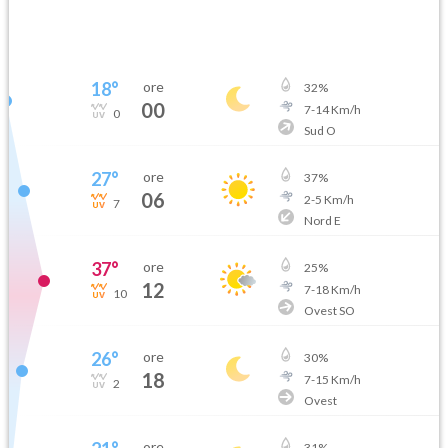
18
°
ore
32
%
00
7
-
14
Km/h
0
Sud O
27
°
ore
37
%
06
2
-
5
Km/h
7
Nord E
37
°
ore
25
%
12
7
-
18
Km/h
10
Ovest SO
26
°
ore
30
%
18
7
-
15
Km/h
2
Ovest
ore
31
%