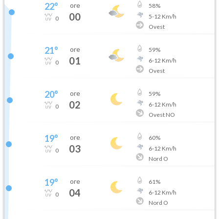
22
°
ore
58
%
00
5
-
12
Km/h
0
Ovest
21
°
ore
59
%
01
6
-
12
Km/h
0
Ovest
20
°
ore
59
%
02
6
-
12
Km/h
0
Ovest NO
19
°
ore
60
%
03
6
-
12
Km/h
0
Nord O
19
°
ore
61
%
04
6
-
12
Km/h
0
Nord O