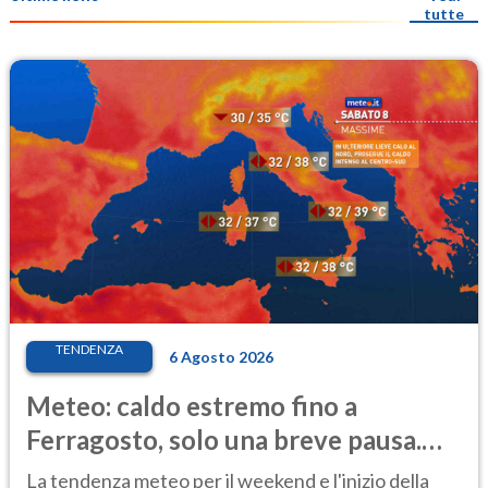
tutte
TENDENZA
6 Agosto 2026
Meteo: caldo estremo fino a
Ferragosto, solo una breve pausa.
Ecco dove
La tendenza meteo per il weekend e l'inizio della