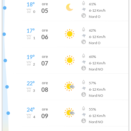
18
°
ore
61
%
05
6
-
12
Km/h
0
Nord O
17
°
ore
62
%
06
6
-
12
Km/h
1
Nord O
19
°
ore
60
%
07
6
-
12
Km/h
2
Nord NO
22
°
ore
57
%
08
6
-
12
Km/h
3
Nord NO
24
°
ore
55
%
09
6
-
12
Km/h
4
Nord NO