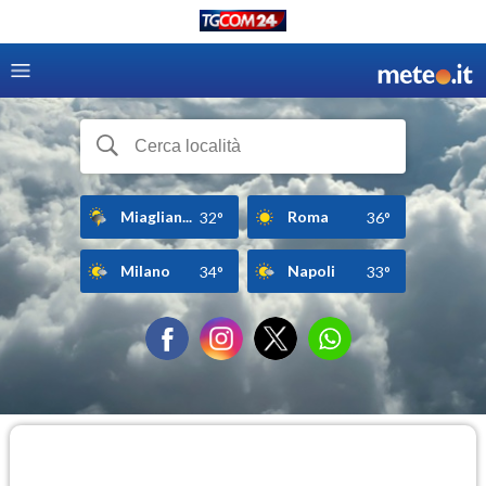
Miaglian...
Roma
32°
36°
Milano
Napoli
34°
33°