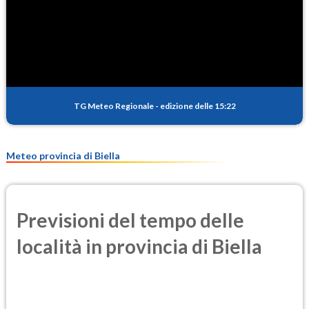
SO2
0.1
(Anidride solforosa)
PM10
8.2
(Materia particolata)
TG Meteo Regionale
-
edizione delle 15:22
PM25
6.4
(Materia particolata)
Meteo provincia di Biella
Previsioni del tempo delle
località in provincia di Biella