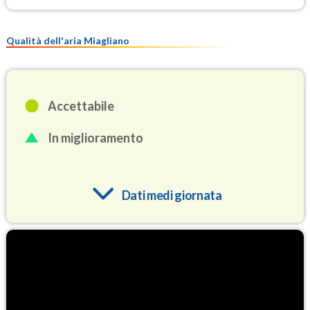
Qualità dell'aria Miagliano
Accettabile
In miglioramento
Dati medi giornata
O3
75.7
(Ozono)
NO2
1.2
(Diossido di azoto)