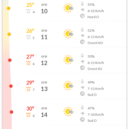
25
°
ore
53
%
10
6
-
12
Km/h
4
Nord O
26
°
ore
52
%
11
6
-
11
Km/h
5
Ovest NO
27
°
ore
50
%
12
6
-
11
Km/h
6
Ovest SO
29
°
ore
49
%
13
7
-
11
Km/h
7
Sud O
30
°
ore
47
%
14
7
-
10
Km/h
6
Sud O