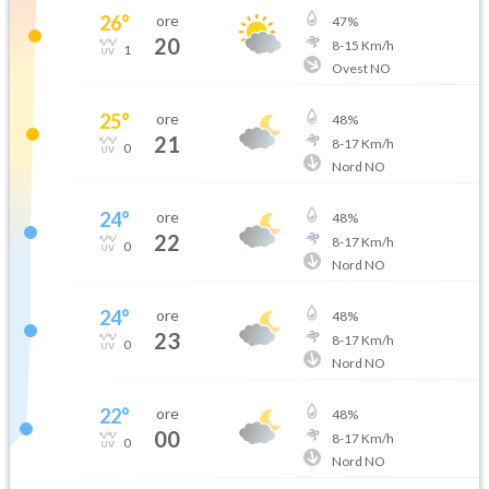
26
°
ore
47
%
20
8
-
15
Km/h
1
Ovest NO
25
°
ore
48
%
21
8
-
17
Km/h
0
Nord NO
24
°
ore
48
%
22
8
-
17
Km/h
0
Nord NO
24
°
ore
48
%
23
8
-
17
Km/h
0
Nord NO
22
°
ore
48
%
00
8
-
17
Km/h
0
Nord NO