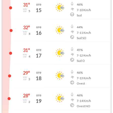
31
°
ore
46
%
15
7
-
10
Km/h
5
Sud
32
°
ore
44
%
16
7
-
11
Km/h
4
Sud SO
31
°
ore
45
%
17
7
-
12
Km/h
4
Sud O
29
°
ore
46
%
18
7
-
13
Km/h
3
Ovest
28
°
ore
46
%
19
7
-
14
Km/h
2
Ovest NO