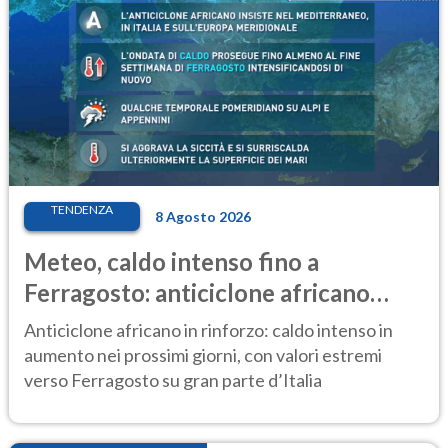
TENDENZA
8 Agosto 2026
Meteo, caldo intenso fino a
Ferragosto: anticiclone africano
ancora protagonista
Anticiclone africano in rinforzo: caldo intenso in
aumento nei prossimi giorni, con valori estremi
verso Ferragosto su gran parte d’Italia