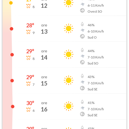
12
6
-
11
Km/h
8
Ovest SO
28
°
ore
46
%
13
6
-
10
Km/h
9
Sud O
29
°
ore
44
%
14
7
-
10
Km/h
8
Sud SO
29
°
ore
43
%
15
7
-
10
Km/h
7
Sud SE
30
°
ore
41
%
16
7
-
10
Km/h
6
Sud SE
ore
43
%