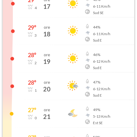
29
°
17
6
-
11
Km/h
4
Sud SE
29
°
ore
44
%
18
6
-
11
Km/h
3
Sud E
28
°
ore
46
%
19
6
-
12
Km/h
2
Sud E
28
°
ore
47
%
20
6
-
12
Km/h
1
Sud E
27
°
ore
49
%
21
5
-
13
Km/h
0
Est SE