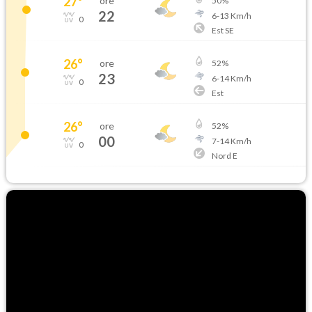
27
°
ore
50
%
22
6
-
13
Km/h
0
Est SE
26
°
ore
52
%
23
6
-
14
Km/h
0
Est
26
°
ore
52
%
00
7
-
14
Km/h
0
Nord E