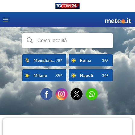
Meuglian...
Roma
28°
36°
Milano
Napoli
35°
34°