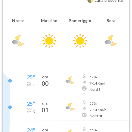
Luna crescente
Notte
Mattino
Pomeriggio
Sera
25
°
ore
52
%
00
7
-
14
Km/h
0
Nord E
25
°
ore
53
%
01
7
-
14
Km/h
0
Nord NE
24
°
ore
55
%