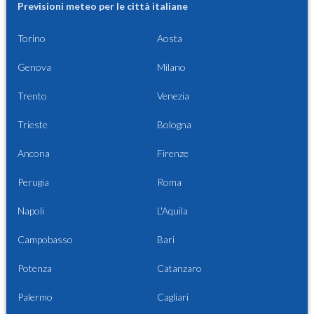
Previsioni meteo per le città italiane
Torino
Aosta
Genova
Milano
Trento
Venezia
Trieste
Bologna
Ancona
Firenze
Perugia
Roma
Napoli
L'Aquila
Campobasso
Bari
Potenza
Catanzaro
Palermo
Cagliari