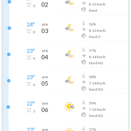
02
8
-
15
Km/h
0
Nord
24
°
ore
56
%
03
8
-
15
Km/h
0
Nord O
23
°
ore
57
%
04
8
-
14
Km/h
0
Nord NO
23
°
ore
58
%
05
7
-
14
Km/h
0
Nord NO
22
°
ore
59
%
06
7
-
13
Km/h
1
Nord NO
23
°
ore
57
%