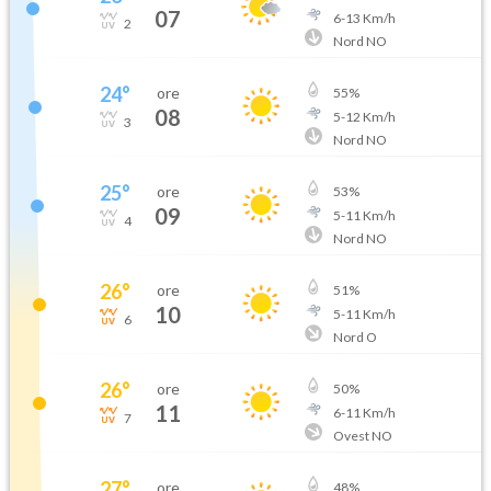
07
6
-
13
Km/h
2
Nord NO
24
°
ore
55
%
08
5
-
12
Km/h
3
Nord NO
25
°
ore
53
%
09
5
-
11
Km/h
4
Nord NO
26
°
ore
51
%
10
5
-
11
Km/h
6
Nord O
26
°
ore
50
%
11
6
-
11
Km/h
7
Ovest NO
27
°
ore
48
%