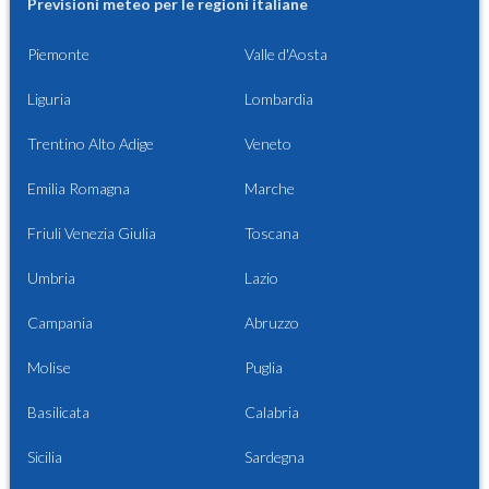
Previsioni meteo per le regioni italiane
Piemonte
Valle d'Aosta
Liguria
Lombardia
Trentino Alto Adige
Veneto
Emilia Romagna
Marche
Friuli Venezia Giulia
Toscana
Umbria
Lazio
Campania
Abruzzo
Molise
Puglia
Basilicata
Calabria
Sicilia
Sardegna