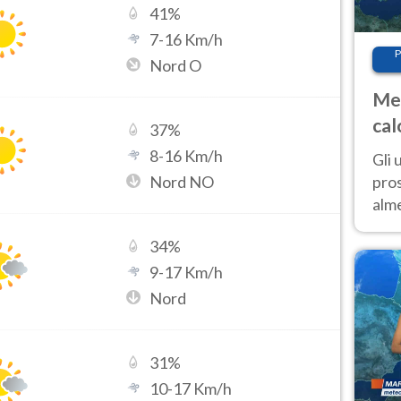
41
%
7
-
16
Km/h
P
Nord O
Met
cal
37
%
sem
8
-
16
Km/h
Gli 
Nord NO
pros
alm
con
34
%
inte
set
9
-
17
Km/h
Nord
31
%
10
-
17
Km/h