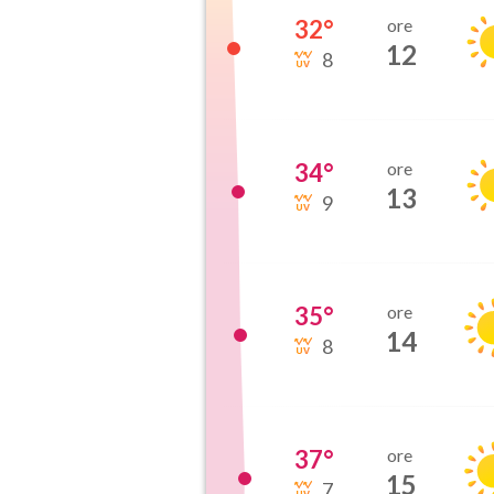
32
°
ore
12
8
34
°
ore
13
9
35
°
ore
14
8
37
°
ore
15
7