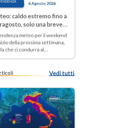
TENDENZA
6 Agosto 2026
eo: caldo estremo fino a
ragosto, solo una breve
sa. Ecco dove
tendenza meteo per il weekend
inizio della prossima settimana,
la che ci condurrà al
ragosto, vede ancora
perature molto elevate
rticoli
Vedi tutti