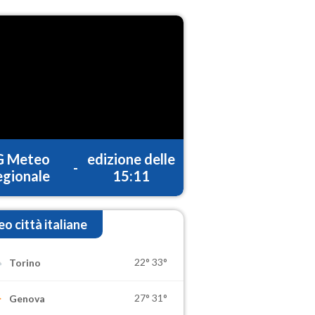
G Meteo
edizione delle
-
gionale
15:11
o città italiane
22°
33°
Torino
27°
31°
Genova