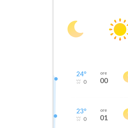
24
°
ore
00
0
23
°
ore
01
0