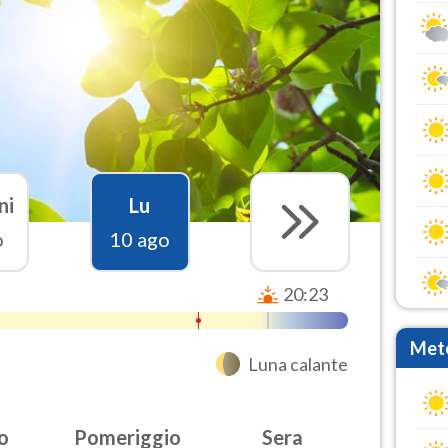
ni
Lu
o
10 ago
20:23
Mete
Luna calante
o
Pomeriggio
Sera