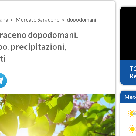
agna
Mercato Saraceno
dopodomani
raceno dopodomani.
o, precipitazioni,
ti
T
Re
Mete