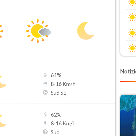
Notizi
61
%
8
-
16
Km/h
Sud SE
62
%
8
-
16
Km/h
Sud