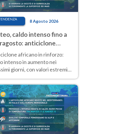
TENDENZA
8 Agosto 2026
eo, caldo intenso fino a
ragosto: anticiclone
icano ancora
ciclone africano in rinforzo:
tagonista
o intenso in aumento nei
simi giorni, con valori estremi
so Ferragosto su gran parte
alia