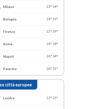
23°
34°
Milano
24°
35°
Bologna
22°
39°
Firenze
24°
38°
Roma
26°
34°
Napoli
26°
31°
Palermo
o città europee
13°
25°
Londra