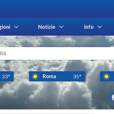
ioni
Notizie
Info
Roma
33°
35°