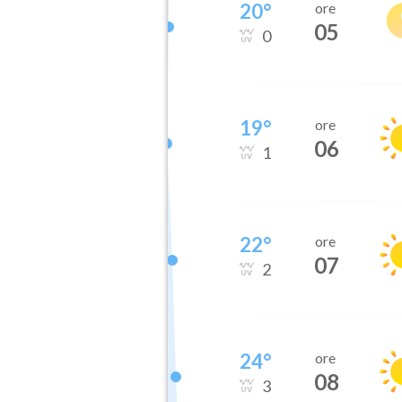
20
°
ore
05
0
19
°
ore
06
1
22
°
ore
07
2
24
°
ore
08
3