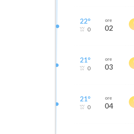
22
°
ore
02
0
21
°
ore
03
0
21
°
ore
04
0