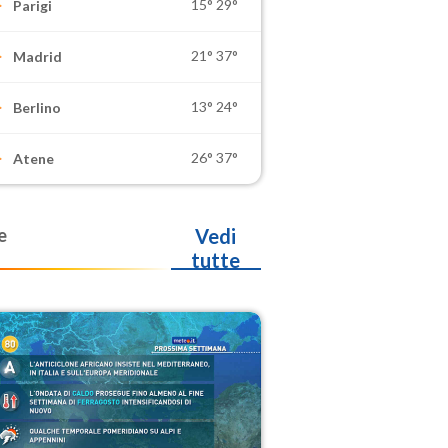
15°
29°
Parigi
21°
37°
Madrid
13°
24°
Berlino
26°
37°
Atene
e
Vedi
tutte