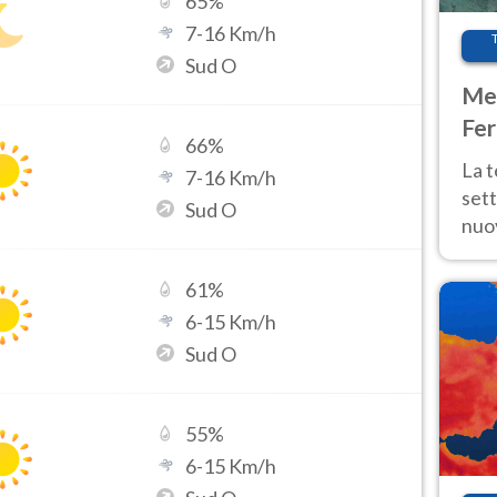
65
%
7
-
16
Km/h
Sud O
Met
Fer
66
%
int
La 
7
-
16
Km/h
sett
Sud O
nuov
11 e
anc
61
%
6
-
15
Km/h
Sud O
55
%
6
-
15
Km/h