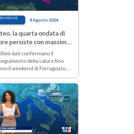
REVISIONE
8 Agosto 2026
eo, la quarta ondata di
ore persiste con massime
pre molto elevate
ultimi dati confermano il
eguimento della calura fino
eno il weekend di Ferragosto,
 tendenza a una nuova
nsificazione prossima
timana