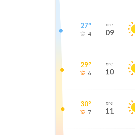
27
°
ore
09
4
29
°
ore
10
6
30
°
ore
11
7