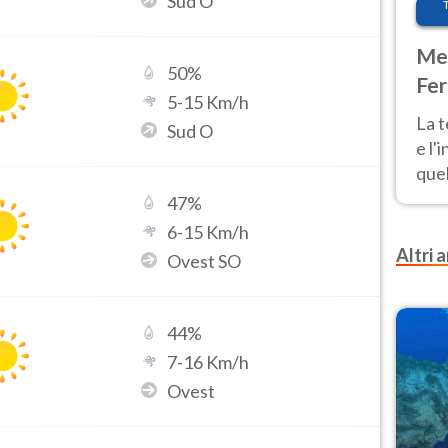
Sud O
Met
50
%
Fer
5
-
15
Km/h
pau
La 
Sud O
e l'
quel
Fer
47
%
tem
6
-
15
Km/h
Altri a
Ovest SO
44
%
7
-
16
Km/h
Ovest