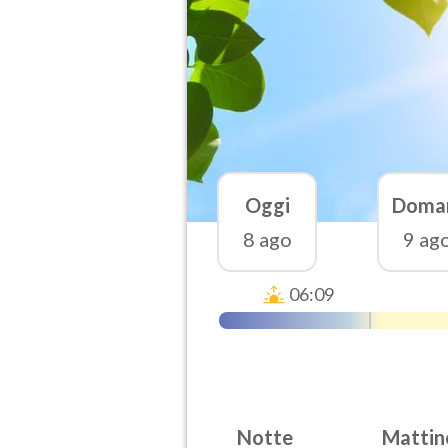
Oggi
Doma
8 ago
9 ag
06:09
Notte
Mattin