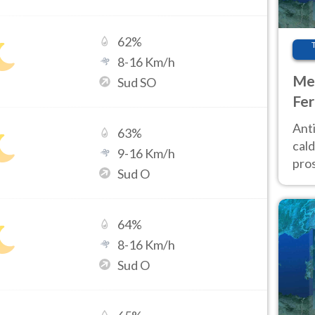
62
%
8
-
16
Km/h
Met
Sud SO
Fer
afr
Anti
63
%
pro
cald
9
-
16
Km/h
pros
Sud O
ver
d’It
64
%
8
-
16
Km/h
Sud O