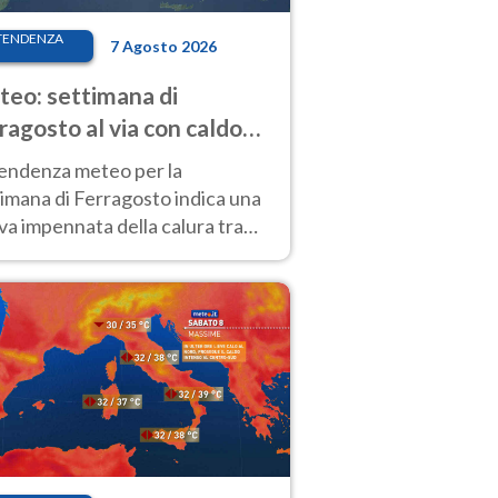
TENDENZA
7 Agosto 2026
eo: settimana di
ragosto al via con caldo
enso e qualche temporale
tendenza meteo per la
imana di Ferragosto indica una
a impennata della calura tra
 14 agosto, con nuovi rialzi
he al Nord.