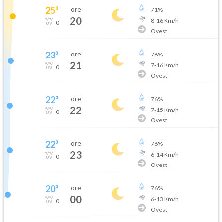
25
°
ore
71
%
20
8
-
16
Km/h
0
Ovest
23
°
ore
76
%
21
7
-
16
Km/h
0
Ovest
22
°
ore
76
%
22
7
-
15
Km/h
0
Ovest
22
°
ore
76
%
23
6
-
14
Km/h
0
Ovest
20
°
ore
76
%
00
6
-
13
Km/h
0
Ovest