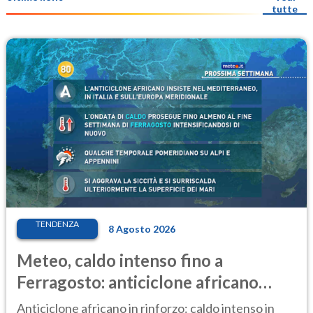
tutte
TENDENZA
8 Agosto 2026
Meteo, caldo intenso fino a
Ferragosto: anticiclone africano
ancora protagonista
Anticiclone africano in rinforzo: caldo intenso in