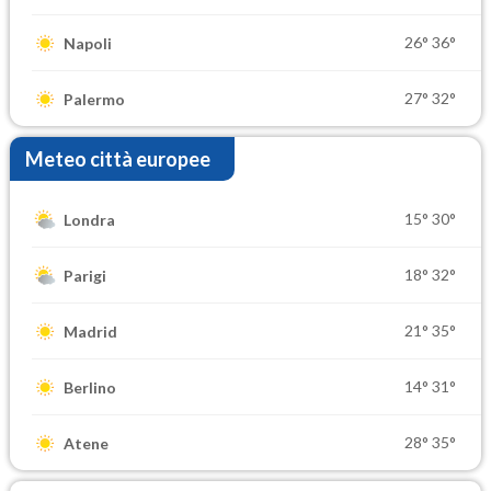
26°
36°
Napoli
27°
32°
Palermo
Meteo città europee
15°
30°
Londra
18°
32°
Parigi
21°
35°
Madrid
14°
31°
Berlino
28°
35°
Atene