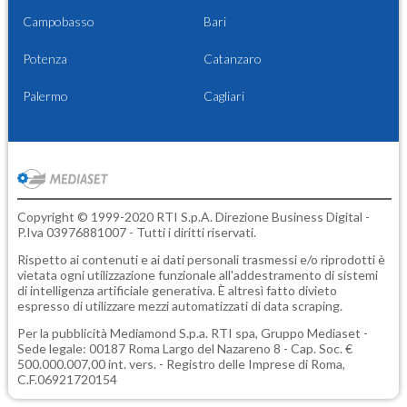
Campobasso
Bari
Potenza
Catanzaro
Palermo
Cagliari
Copyright © 1999-2020 RTI S.p.A. Direzione Business Digital -
P.Iva 03976881007 - Tutti i diritti riservati.
Rispetto ai contenuti e ai dati personali trasmessi e/o riprodotti è
vietata ogni utilizzazione funzionale all'addestramento di sistemi
di intelligenza artificiale generativa. È altresì fatto divieto
espresso di utilizzare mezzi automatizzati di data scraping.
Per la pubblicità
Mediamond S.p.a.
RTI spa, Gruppo Mediaset -
Sede legale: 00187 Roma Largo del Nazareno 8 - Cap. Soc. €
500.000.007,00 int. vers. - Registro delle Imprese di Roma,
C.F.06921720154