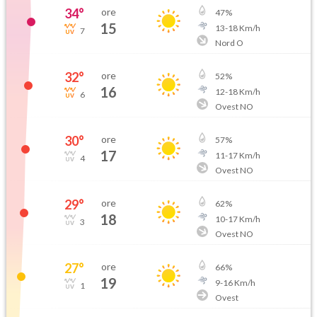
34
°
ore
47
%
15
13
-
18
Km/h
7
Nord O
32
°
ore
52
%
16
12
-
18
Km/h
6
Ovest NO
30
°
ore
57
%
17
11
-
17
Km/h
4
Ovest NO
29
°
ore
62
%
18
10
-
17
Km/h
3
Ovest NO
27
°
ore
66
%
19
9
-
16
Km/h
1
Ovest