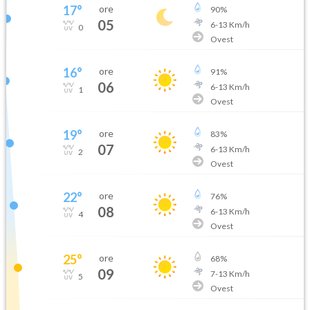
17
°
ore
90
%
05
6
-
13
Km/h
0
Ovest
16
°
ore
91
%
06
6
-
13
Km/h
1
Ovest
19
°
ore
83
%
07
6
-
13
Km/h
2
Ovest
22
°
ore
76
%
08
6
-
13
Km/h
4
Ovest
25
°
ore
68
%
09
7
-
13
Km/h
5
Ovest