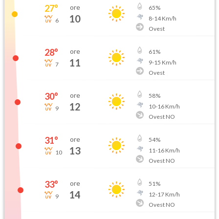
27
°
ore
65
%
10
8
-
14
Km/h
6
Ovest
28
°
ore
61
%
11
9
-
15
Km/h
7
Ovest
30
°
ore
58
%
12
10
-
16
Km/h
9
Ovest NO
31
°
ore
54
%
13
11
-
16
Km/h
10
Ovest NO
33
°
ore
51
%
14
12
-
17
Km/h
9
Ovest NO