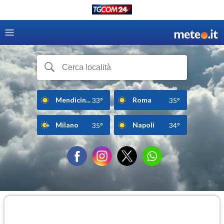
Mendicin...
Roma
33°
35°
Milano
Napoli
35°
34°