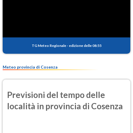
SO2
0.6
(Anidride solforosa)
PM10
20.9
(Materia particolata)
TG Meteo Regionale
-
edizione delle 08:55
PM25
12.9
(Materia particolata)
Meteo provincia di Cosenza
Previsioni del tempo delle
località in provincia di Cosenza