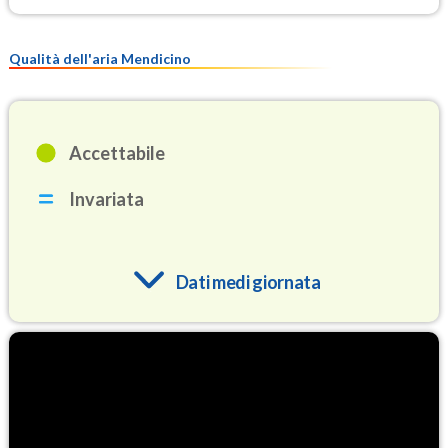
Qualità dell'aria Mendicino
Accettabile
Invariata
Dati medi giornata
O3
88.7
(Ozono)
NO2
1.6
(Diossido di azoto)