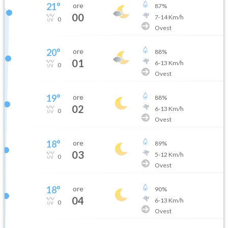
21
°
ore
87
%
00
7
-
14
Km/h
0
Ovest
20
°
ore
88
%
01
6
-
13
Km/h
0
Ovest
19
°
ore
88
%
02
6
-
13
Km/h
0
Ovest
18
°
ore
89
%
03
5
-
12
Km/h
0
Ovest
18
°
ore
90
%
04
6
-
13
Km/h
0
Ovest