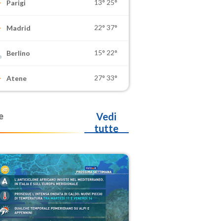
13°
25°
Parigi
22°
37°
Madrid
15°
22°
Berlino
27°
33°
Atene
e
Vedi
tutte