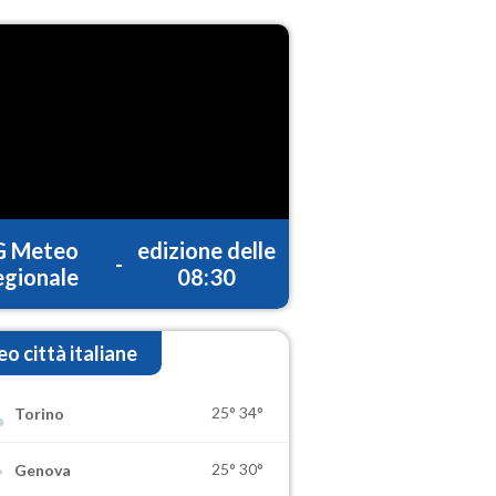
G Meteo
edizione delle
-
gionale
08:30
o città italiane
25°
34°
Torino
25°
30°
Genova