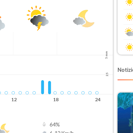
5 mm
Notizi
2.5
12
18
24
64
%