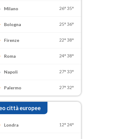
26°
35°
Milano
25°
36°
Bologna
22°
38°
Firenze
24°
38°
Roma
27°
33°
Napoli
27°
32°
Palermo
o città europee
12°
24°
Londra