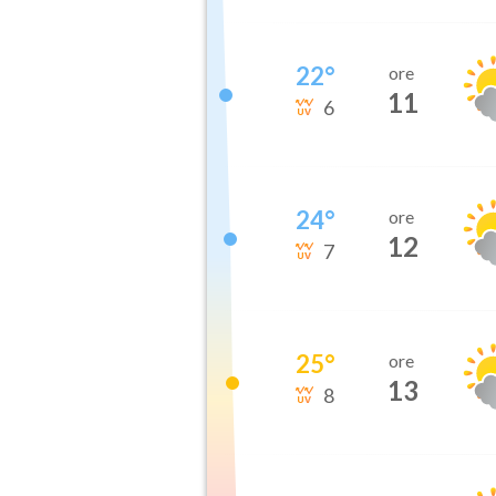
22
°
ore
11
6
24
°
ore
12
7
25
°
ore
13
8