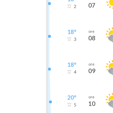
07
2
18
°
ore
08
3
18
°
ore
09
4
20
°
ore
10
5