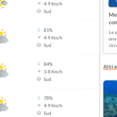
4
-
9
Km/h
Sud
Met
con
81
%
Le a
4
-
9
Km/h
una 
Sud
cir
del 
gior
84
%
Fer
Altri a
3
-
8
Km/h
Sud
78
%
4
-
9
Km/h
Sud