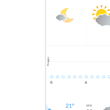
Pioggia
0
6
21
°
ore