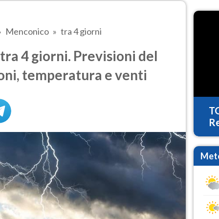
Menconico
tra 4 giorni
a 4 giorni. Previsioni del
oni, temperatura e venti
T
Re
Mete