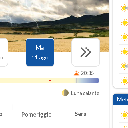
Ma
o
11 ago
20:35
Luna calante
Mete
o
Sera
Pomeriggio