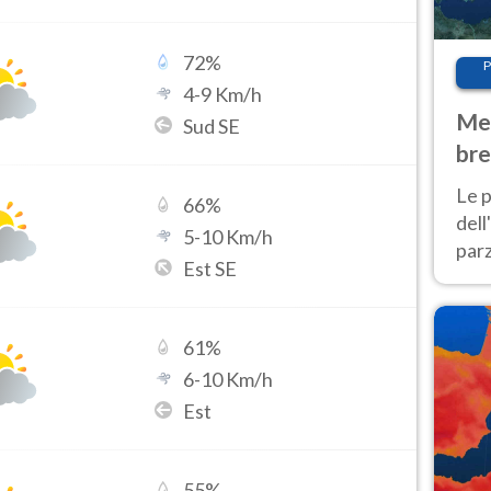
72
%
P
4
-
9
Km/h
Met
Sud SE
bre
Nor
Le p
66
%
dell
5
-
10
Km/h
parz
Est SE
al 
40 g
61
%
6
-
10
Km/h
Est
55
%