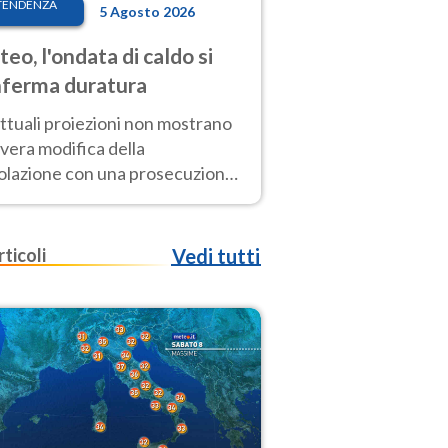
TENDENZA
5 Agosto 2026
eo, l'ondata di caldo si
ferma duratura
ttuali proiezioni non mostrano
vera modifica della
colazione con una prosecuzione
caldo fuori scala per molti
ni, compresa la settimana di
ragosto
rticoli
Vedi tutti