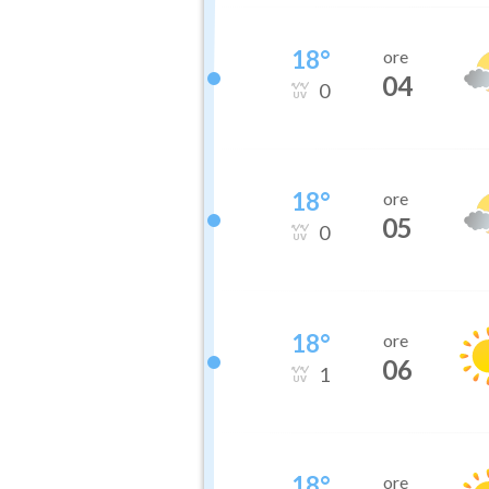
18
°
ore
04
0
18
°
ore
05
0
18
°
ore
06
1
18
°
ore