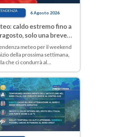
TENDENZA
6 Agosto 2026
eo: caldo estremo fino a
ragosto, solo una breve
sa. Ecco dove
tendenza meteo per il weekend
inizio della prossima settimana,
la che ci condurrà al
ragosto, vede ancora
perature molto elevate