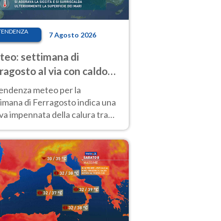
TENDENZA
7 Agosto 2026
eo: settimana di
ragosto al via con caldo
enso e qualche temporale
tendenza meteo per la
imana di Ferragosto indica una
a impennata della calura tra
 14 agosto, con nuovi rialzi
he al Nord.