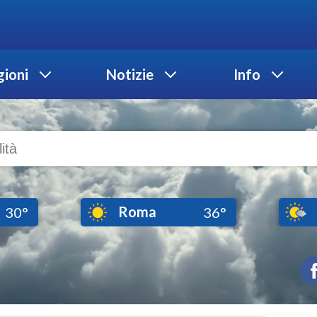
ioni
Notizie
Info
Roma
30°
36°