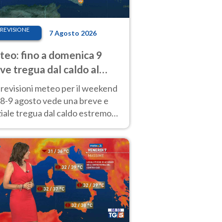
REVISIONE
7 Agosto 2026
eo: fino a domenica 9
ve tregua dal caldo al
d! Altrove calura e afa
revisioni meteo per il weekend
'8-9 agosto vede una breve e
iale tregua dal caldo estremo
Nord mentre altrove persistono
radi.