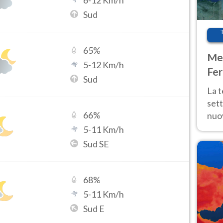
6
-
12
Km/h
Sud
65
%
Met
5
-
12
Km/h
Fer
Sud
int
La 
sett
66
%
nuov
11 e
5
-
11
Km/h
anc
Sud SE
68
%
5
-
11
Km/h
Sud E