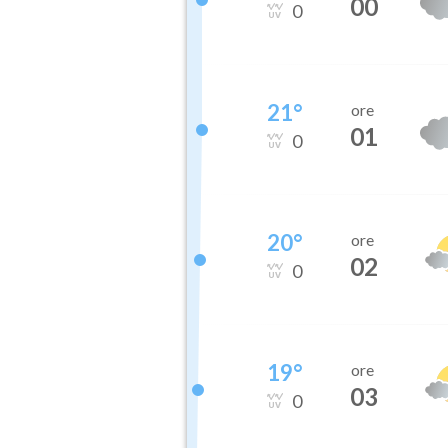
00
0
21
°
ore
01
0
20
°
ore
02
0
19
°
ore
03
0