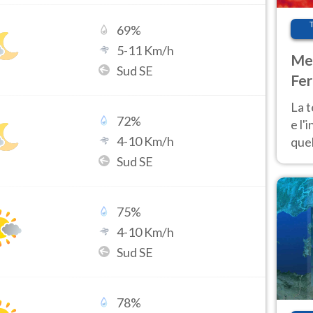
69
%
5
-
11
Km/h
Met
Sud SE
Fer
pau
La 
72
%
e l'
4
-
10
Km/h
quel
Fer
Sud SE
tem
75
%
4
-
10
Km/h
Sud SE
78
%