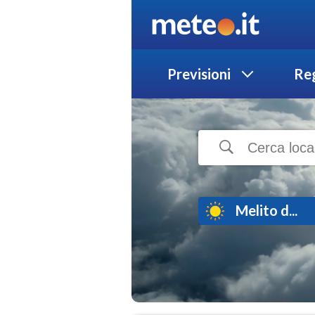
Previsioni
Reg
Melito d...