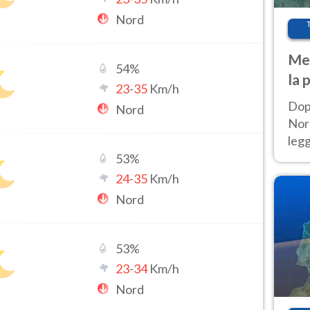
Nord
Met
54
%
la 
23
-
35
Km/h
Dop
Nord
Nord
leg
nuov
53
%
afr
24
-
35
Km/h
Nord
53
%
23
-
34
Km/h
Nord