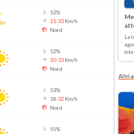
52
%
Met
21
-
33
Km/h
att
Nord
Nor
La 
ago
52
%
inte
parz
20
-
33
Km/h
e il
Nord
Altri a
53
%
18
-
32
Km/h
Nord
55
%