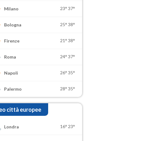
23°
37°
Milano
25°
38°
Bologna
21°
38°
Firenze
24°
37°
Roma
26°
35°
Napoli
28°
35°
Palermo
o città europee
16°
23°
Londra