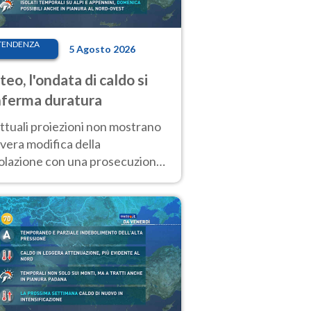
TENDENZA
5 Agosto 2026
eo, l'ondata di caldo si
ferma duratura
ttuali proiezioni non mostrano
vera modifica della
colazione con una prosecuzione
caldo fuori scala per molti
ni, compresa la settimana di
ragosto