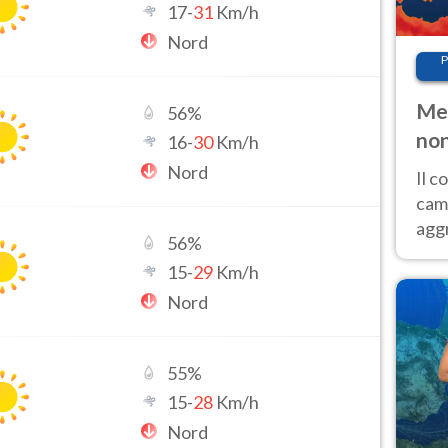
17
-
31
Km/h
Nord
P
Met
56
%
non
16
-
30
Km/h
Nord
Il 
cam
aggr
56
%
risc
15
-
29
Km/h
cal
Nord
Fer
55
%
15
-
28
Km/h
Nord