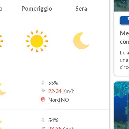
o
Pomeriggio
Sera
Met
con
Le a
una 
cir
del 
gior
55
%
Fer
22
-
34
Km/h
Nord NO
54
%
23
-
35
Km/h