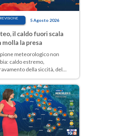
REVISIONE
5 Agosto 2026
eo, il caldo fuori scala
 molla la presa
copione meteorologico non
bia: caldo estremo,
avamento della siccità, del
hio incendi e temporali di
ore. Nessun cambiamento fino
ragosto