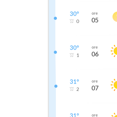
30
°
ore
05
0
30
°
ore
06
1
31
°
ore
07
2
31
°
ore