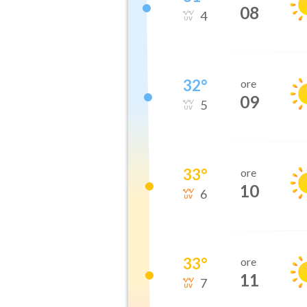
08
4
32
°
ore
09
5
33
°
ore
10
6
33
°
ore
11
7