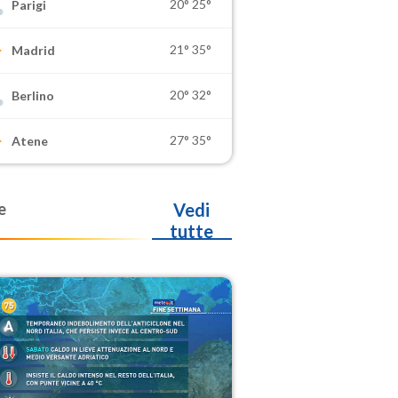
20°
25°
Parigi
21°
35°
Madrid
20°
32°
Berlino
27°
35°
Atene
e
Vedi
tutte