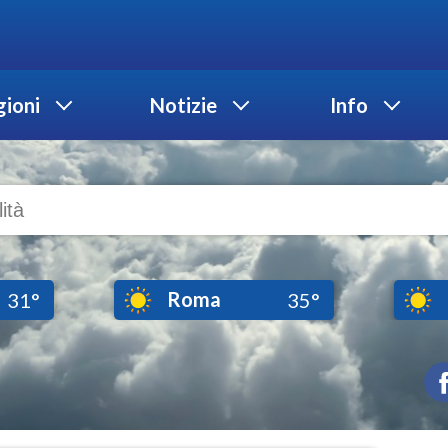
ioni
Notizie
Info
Roma
31°
35°