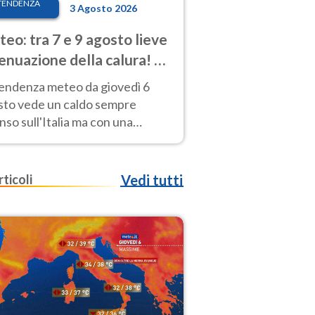
TENDENZA
3 Agosto 2026
eo: tra 7 e 9 agosto lieve
enuazione della calura! Al
d rischio temporali
tendenza meteo da giovedì 6
sto vede un caldo sempre
nso sull'Italia ma con una
iale e lieve attenuazione tra il 7
 9 agosto.
rticoli
Vedi tutti