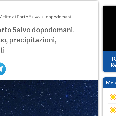
elito di Porto Salvo
dopodomani
orto Salvo dopodomani.
o, precipitazioni,
ti
T
Re
Mete