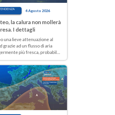
TENDENZA
4 Agosto 2026
eo, la calura non mollerà
presa. I dettagli
o una lieve attenuazione al
 grazie ad un flusso di aria
germente più fresca, probabile
o rinforzo dell’anticiclone
icano entro Ferragosto