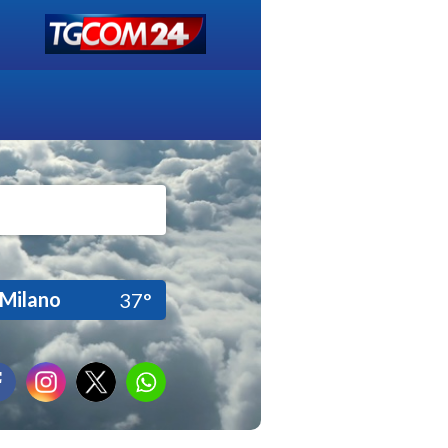
Milano
37°