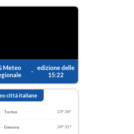
G Meteo
edizione delle
-
gionale
15:22
o città italiane
23°
36°
Torino
24°
31°
Genova