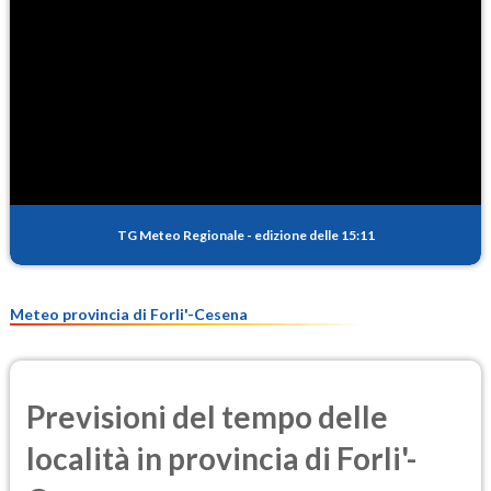
NO2
3.3
(Diossido di azoto)
SO2
1.0
(Anidride solforosa)
PM10
17.7
(Materia particolata)
TG Meteo Regionale
-
edizione delle 15:11
PM25
10.6
(Materia particolata)
Meteo provincia di Forli'-Cesena
Previsioni del tempo delle
località in provincia di Forli'-