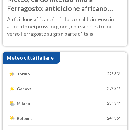
Ferragosto: anticiclone africano
ancora protagonista
Anticiclone africano in rinforzo: caldo intenso in
aumento nei prossimi giorni, con valori estremi
verso Ferragosto su gran parte d’Italia
Meteo città italiane
22°
33°
Torino
27°
31°
Genova
23°
34°
Milano
24°
35°
Bologna