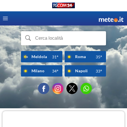
Meldola
Roma
31°
35°
Milano
Napoli
34°
33°