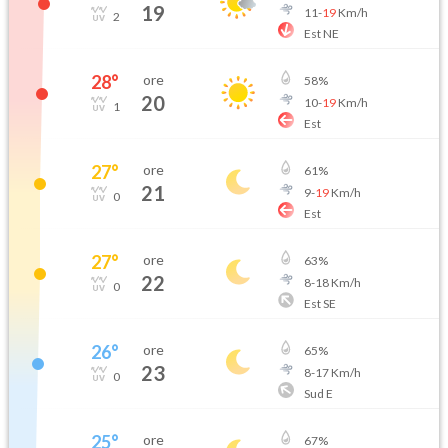
19
11
-
19
Km/h
2
Est NE
28
°
ore
58
%
20
10
-
19
Km/h
1
Est
27
°
ore
61
%
21
9
-
19
Km/h
0
Est
27
°
ore
63
%
22
8
-
18
Km/h
0
Est SE
26
°
ore
65
%
23
8
-
17
Km/h
0
Sud E
25
°
ore
67
%