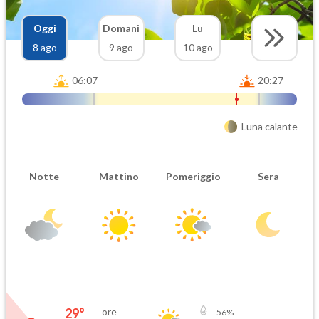
Oggi
Domani
Lu
8 ago
9 ago
10 ago
06:07
20:27
Luna calante
Notte
Mattino
Pomeriggio
Sera
29
°
ore
56
%