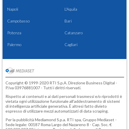
Napoli
L'Aquila
Campobasso
Bari
Potenza
Catanzaro
Palermo
Cagliari
Copyright © 1999-2020 RTI S.p.A. Direzione Business Digital -
P.Iva 03976881007 - Tutti i diritti riservati.
Rispetto ai contenuti e ai dati personali trasmessi e/o riprodotti è
vietata ogni utilizzazione funzionale all'addestramento di sistemi
di intelligenza artificiale generativa. È altresì fatto divieto
espresso di utilizzare mezzi automatizzati di data scraping.
Per la pubblicità
Mediamond S.p.a.
RTI spa, Gruppo Mediaset -
Sede legale: 00187 Roma Largo del Nazareno 8 - Cap. Soc. €