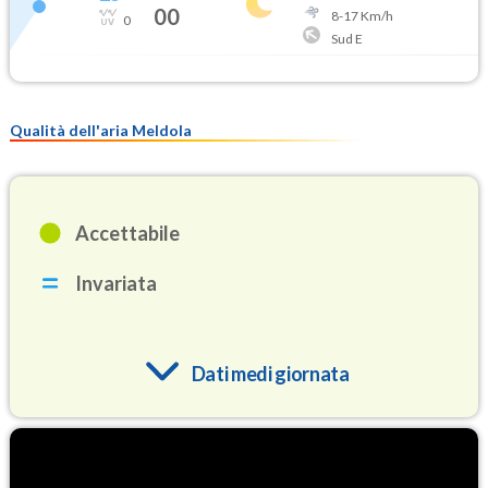
00
8
-
17
Km/h
0
Sud E
Qualità dell'aria Meldola
Accettabile
Invariata
Dati medi giornata
O3
93.2
(Ozono)