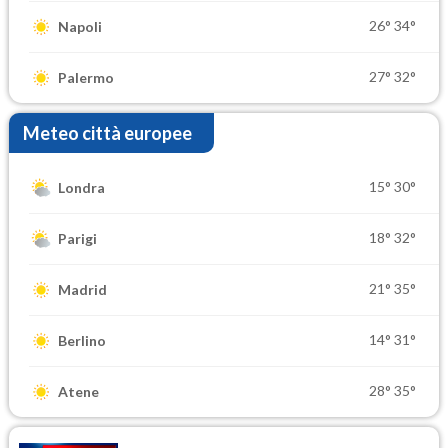
26°
34°
Napoli
27°
32°
Palermo
Meteo città europee
15°
30°
Londra
18°
32°
Parigi
21°
35°
Madrid
14°
31°
Berlino
28°
35°
Atene