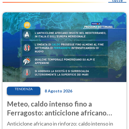
tutte
TENDENZA
8 Agosto 2026
Meteo, caldo intenso fino a
Ferragosto: anticiclone africano
ancora protagonista
Anticiclone africano in rinforzo: caldo intenso in