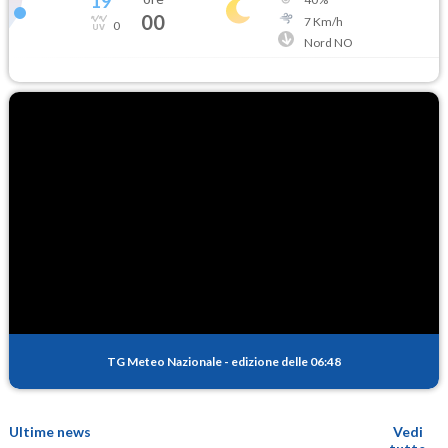
19
°
00
7
Km/h
0
Nord NO
TG Meteo Nazionale
-
edizione delle 06:48
Ultime news
Vedi