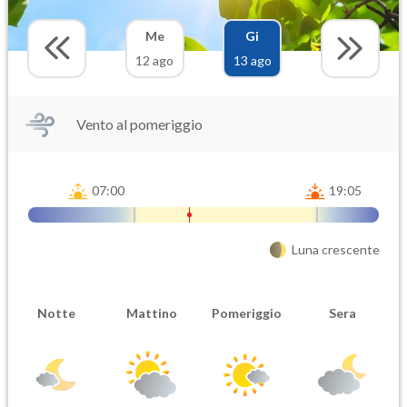
Me
Gi
12 ago
13 ago
Vento al pomeriggio
07:00
19:05
Luna crescente
Notte
Mattino
Pomeriggio
Sera