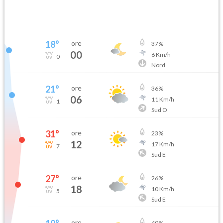
18
°
ore
37
%
00
6
Km/h
0
Nord
21
°
ore
36
%
06
11
Km/h
1
Sud O
31
°
ore
23
%
12
17
Km/h
7
Sud E
27
°
ore
26
%
18
10
Km/h
5
Sud E
ore
40
%