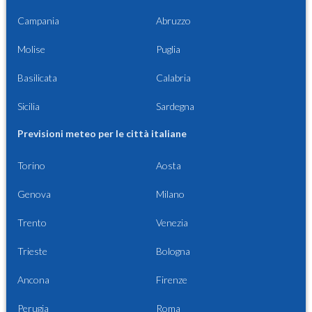
Campania
Abruzzo
Molise
Puglia
Basilicata
Calabria
Sicilia
Sardegna
Previsioni meteo per le città italiane
Torino
Aosta
Genova
Milano
Trento
Venezia
Trieste
Bologna
Ancona
Firenze
Perugia
Roma