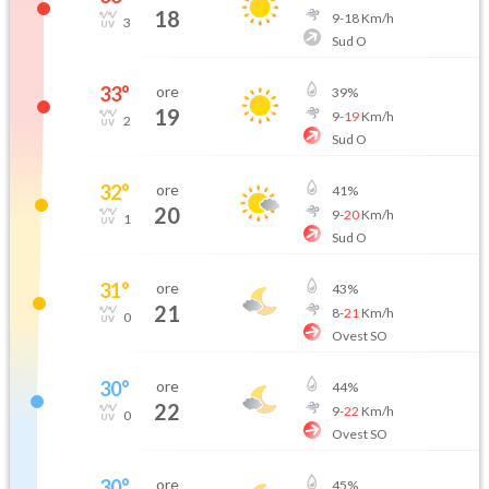
18
9
-
18
Km/h
3
Sud O
33
°
ore
39
%
19
9
-
19
Km/h
2
Sud O
32
°
ore
41
%
20
9
-
20
Km/h
1
Sud O
31
°
ore
43
%
21
8
-
21
Km/h
0
Ovest SO
30
°
ore
44
%
22
9
-
22
Km/h
0
Ovest SO
30
°
ore
45
%