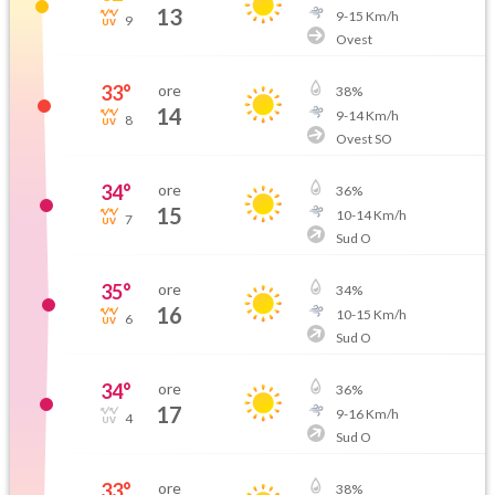
13
9
-
15
Km/h
9
Ovest
33
°
ore
38
%
14
9
-
14
Km/h
8
Ovest SO
34
°
ore
36
%
15
10
-
14
Km/h
7
Sud O
35
°
ore
34
%
16
10
-
15
Km/h
6
Sud O
34
°
ore
36
%
17
9
-
16
Km/h
4
Sud O
33
°
ore
38
%