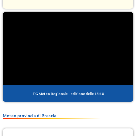
O3
104.9
(Ozono)
NO2
5.1
(Diossido di azoto)
SO2
1.0
(Anidride solforosa)
PM10
17.2
(Materia particolata)
TG Meteo Regionale
-
edizione delle 15:10
PM25
10.6
(Materia particolata)
Meteo provincia di Brescia