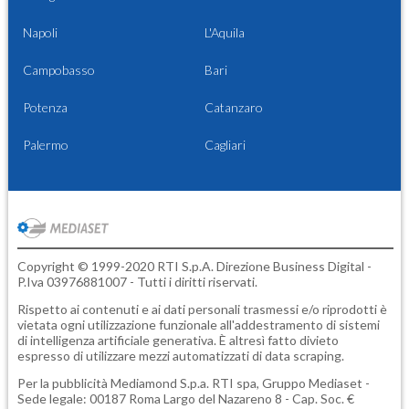
Napoli
L'Aquila
Campobasso
Bari
Potenza
Catanzaro
Palermo
Cagliari
Copyright © 1999-2020 RTI S.p.A. Direzione Business Digital -
P.Iva 03976881007 - Tutti i diritti riservati.
Rispetto ai contenuti e ai dati personali trasmessi e/o riprodotti è
vietata ogni utilizzazione funzionale all'addestramento di sistemi
di intelligenza artificiale generativa. È altresì fatto divieto
espresso di utilizzare mezzi automatizzati di data scraping.
Per la pubblicità
Mediamond S.p.a.
RTI spa, Gruppo Mediaset -
Sede legale: 00187 Roma Largo del Nazareno 8 - Cap. Soc. €