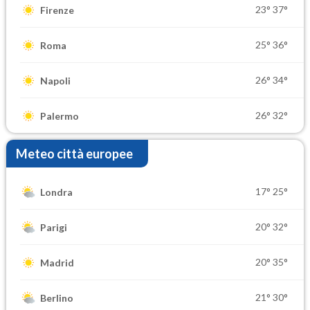
23°
37°
Firenze
25°
36°
Roma
26°
34°
Napoli
26°
32°
Palermo
Meteo città europee
17°
25°
Londra
20°
32°
Parigi
20°
35°
Madrid
21°
30°
Berlino