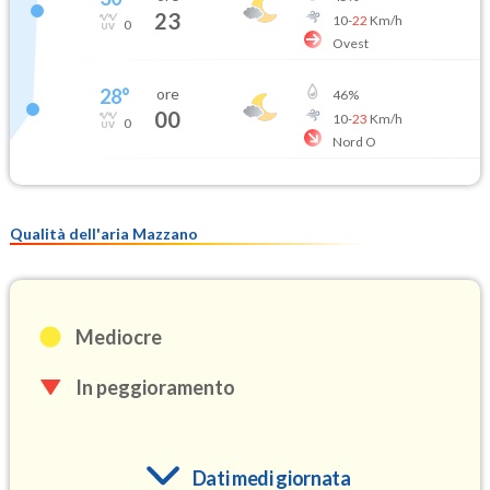
23
10
-
22
Km/h
0
Ovest
28
°
ore
46
%
00
10
-
23
Km/h
0
Nord O
Qualità dell'aria Mazzano
Mediocre
In peggioramento
Dati medi giornata