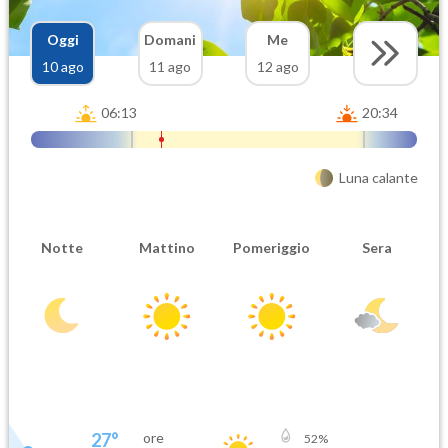
Oggi
Domani
Me
10 ago
11 ago
12 ago
06:13
20:34
Luna calante
Notte
Mattino
Pomeriggio
Sera
27
°
ore
52
%