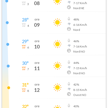
08
7
-
17
Km/h
3
Nord NE
28
°
ore
48
%
09
6
-
16
Km/h
4
Nord
29
°
ore
46
%
10
7
-
16
Km/h
6
Nord NO
30
°
ore
44
%
11
7
-
15
Km/h
7
Nord NO
31
°
ore
42
%
12
8
-
15
Km/h
8
Ovest NO
32
°
ore
40
%