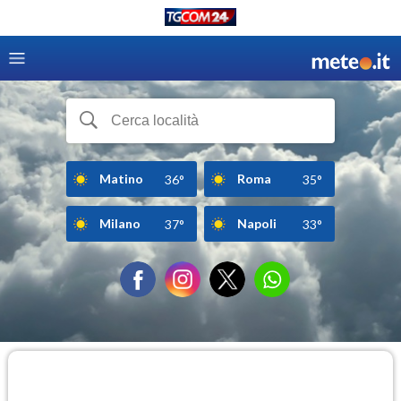
Matino
Roma
36°
35°
Milano
Napoli
37°
33°