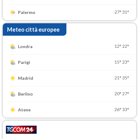
27°
31°
Palermo
Meteo città europee
12°
22°
Londra
15°
23°
Parigi
21°
35°
Madrid
20°
27°
Berlino
26°
33°
Atene