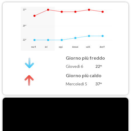
37°
29°
22°
mar 4
ieri
oggi
domani
sab 8
dom 9
Giorno più freddo
Giovedì 6
22°
Giorno più caldo
Mercoledì 5
37°