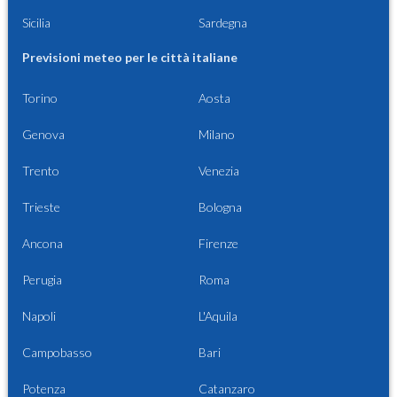
Sicilia
Sardegna
Previsioni meteo per le città italiane
Torino
Aosta
Genova
Milano
Trento
Venezia
Trieste
Bologna
Ancona
Firenze
Perugia
Roma
Napoli
L'Aquila
Campobasso
Bari
Potenza
Catanzaro