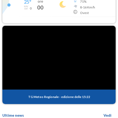
25
°
ore
71
%
00
8
-
16
Km/h
0
Ovest
TG Meteo Regionale
-
edizione delle 15:22
Ultime news
Vedi