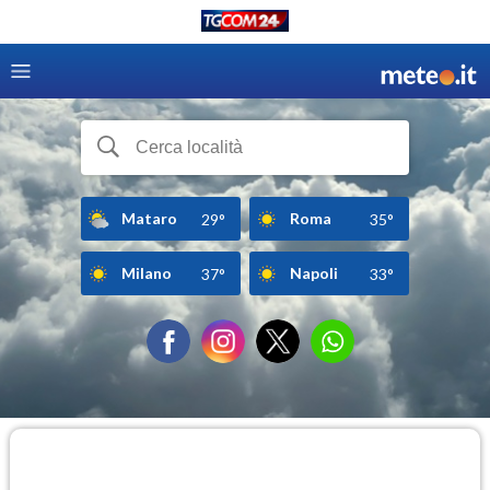
Mataro
Roma
29°
35°
Milano
Napoli
37°
33°