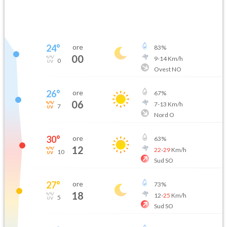
24
°
ore
83
%
00
9
-
14
Km/h
0
Ovest NO
26
°
ore
67
%
06
7
-
13
Km/h
7
Nord O
30
°
ore
63
%
12
22
-
29
Km/h
10
Sud SO
27
°
ore
73
%
18
12
-
25
Km/h
5
Sud SO