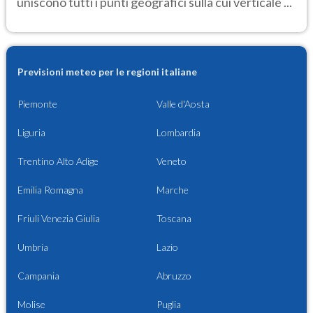
uniscono tutti i punti geografici sulla cui verticale ...
Previsioni meteo per le regioni italiane
Piemonte
Valle d'Aosta
Liguria
Lombardia
Trentino Alto Adige
Veneto
Emilia Romagna
Marche
Friuli Venezia Giulia
Toscana
Umbria
Lazio
Campania
Abruzzo
Molise
Puglia