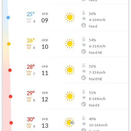
25
°
ore
56
%
09
4
-
10
Km/h
4
Nord
26
°
ore
54
%
10
6
-
11
Km/h
6
Nord NE
28
°
ore
52
%
11
7
-
13
Km/h
7
Nord NE
29
°
ore
51
%
12
8
-
14
Km/h
8
Nord E
30
°
ore
49
%
13
10
-
16
Km/h
9