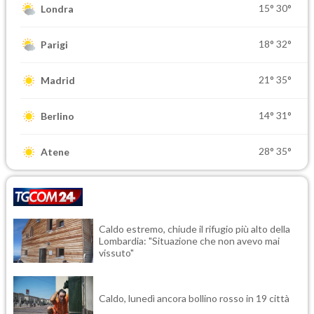
15°
30°
Londra
18°
32°
Parigi
21°
35°
Madrid
14°
31°
Berlino
28°
35°
Atene
Caldo estremo, chiude il rifugio più alto della
Lombardia: "Situazione che non avevo mai
vissuto"
Caldo, lunedì ancora bollino rosso in 19 città