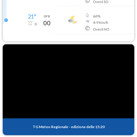
Ovest SO
21
°
ore
66
%
00
4
-
9
Km/h
0
Ovest NO
TG Meteo Regionale
-
edizione delle 15:20