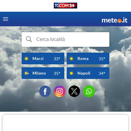
Marzi
Roma
33°
35°
Milano
Napoli
35°
34°