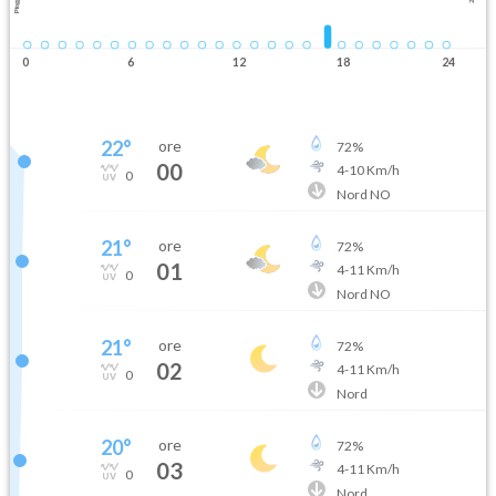
Pioggia
0
6
12
18
24
22
°
ore
72
%
00
4
-
10
Km/h
0
Nord NO
21
°
ore
72
%
01
4
-
11
Km/h
0
Nord NO
21
°
ore
72
%
02
4
-
11
Km/h
0
Nord
20
°
ore
72
%
03
4
-
11
Km/h
0
Nord