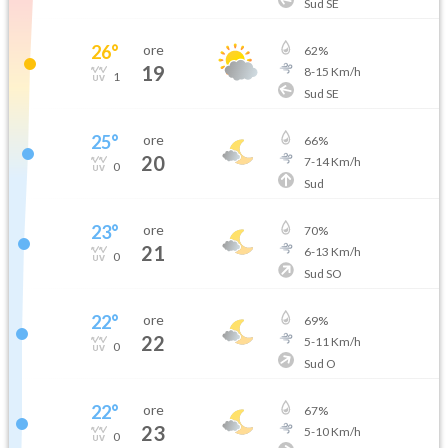
Sud SE
26
°
ore
62
%
19
8
-
15
Km/h
1
Sud SE
25
°
ore
66
%
20
7
-
14
Km/h
0
Sud
23
°
ore
70
%
21
6
-
13
Km/h
0
Sud SO
22
°
ore
69
%
22
5
-
11
Km/h
0
Sud O
22
°
ore
67
%
23
5
-
10
Km/h
0