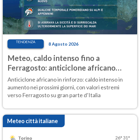
TENDENZA
8 Agosto 2026
Meteo, caldo intenso fino a
Ferragosto: anticiclone africano
ancora protagonista
Anticiclone africano in rinforzo: caldo intenso in
aumento nei prossimi giorni, con valori estremi
verso Ferragosto su gran parte d’Italia
Meteo città italiane
26°
31°
Torino