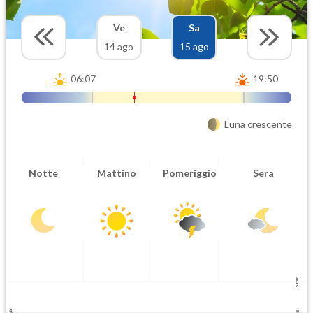
Ve
Sa
14 ago
15 ago
06:07
19:50
Luna crescente
Notte
Mattino
Pomeriggio
Sera
5 mm
2.5