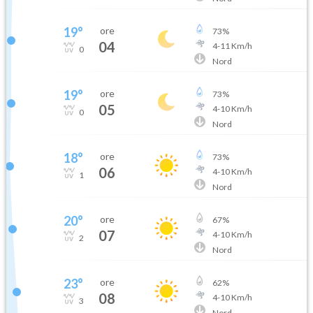
19
°
ore
73
%
04
4
-
11
Km/h
0
Nord
19
°
ore
73
%
05
4
-
10
Km/h
0
Nord
18
°
ore
73
%
06
4
-
10
Km/h
1
Nord
20
°
ore
67
%
07
4
-
10
Km/h
2
Nord
23
°
ore
62
%
08
4
-
10
Km/h
3
Nord