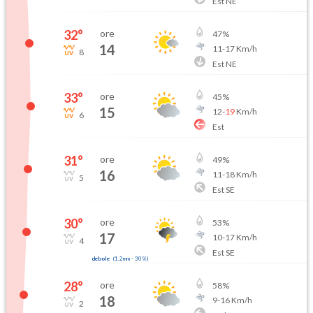
Est NE
32
°
ore
47
%
14
11
-
17
Km/h
8
Est NE
33
°
ore
45
%
15
12
-
19
Km/h
6
Est
31
°
ore
49
%
16
11
-
18
Km/h
5
Est SE
30
°
ore
53
%
17
10
-
17
Km/h
4
Est SE
debole
(
1.2mm
-
30
%)
28
°
ore
58
%
18
9
-
16
Km/h
2