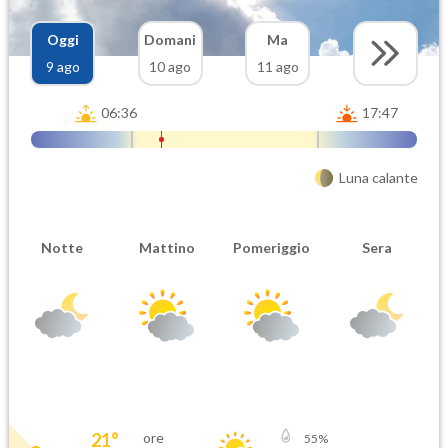
Oggi
Domani
Ma
9 ago
10 ago
11 ago
06:36
17:47
Luna calante
Notte
Mattino
Pomeriggio
Sera
21
°
ore
55
%