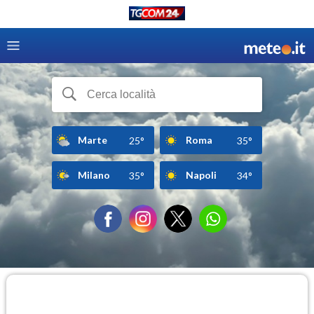
Marte
Roma
25°
35°
Milano
Napoli
35°
34°