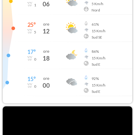
06
5
Km/h
1
Nord
25
°
ore
61
%
12
15
Km/h
5
Sud SE
17
°
ore
86
%
18
15
Km/h
0
Sud E
15
°
ore
92
%
00
15
Km/h
0
Sud E