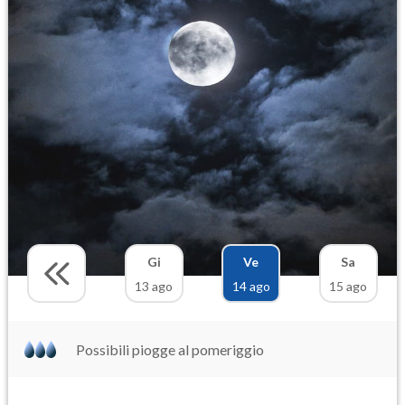
Gi
Ve
Sa
13 ago
14 ago
15 ago
Possibili piogge al pomeriggio