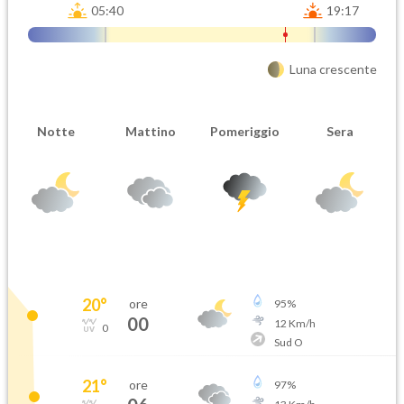
05:40
19:17
Luna crescente
Notte
Mattino
Pomeriggio
Sera
20
°
ore
95
%
00
12
Km/h
0
Sud O
21
°
ore
97
%