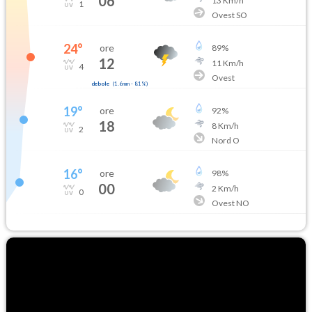
06
13
Km/h
1
Ovest SO
24
°
ore
89
%
12
11
Km/h
4
Ovest
debole
(
1.6mm
-
81
%)
19
°
ore
92
%
18
8
Km/h
2
Nord O
16
°
ore
98
%
00
2
Km/h
0
Ovest NO