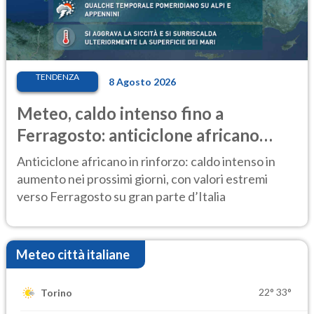
TENDENZA
8 Agosto 2026
Meteo, caldo intenso fino a
Ferragosto: anticiclone africano
ancora protagonista
Anticiclone africano in rinforzo: caldo intenso in
aumento nei prossimi giorni, con valori estremi
verso Ferragosto su gran parte d’Italia
Meteo città italiane
22°
33°
Torino