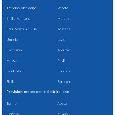
Trentino Alto Adige
Veneto
Emilia Romagna
Marche
Friuli Venezia Giulia
Toscana
Umbria
Lazio
Campania
Abruzzo
Molise
Puglia
Basilicata
Calabria
Sicilia
Sardegna
Previsioni meteo per le città italiane
Torino
Aosta
Genova
Milano