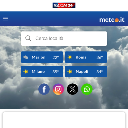
Marion
Roma
22°
36°
Milano
Napoli
35°
34°