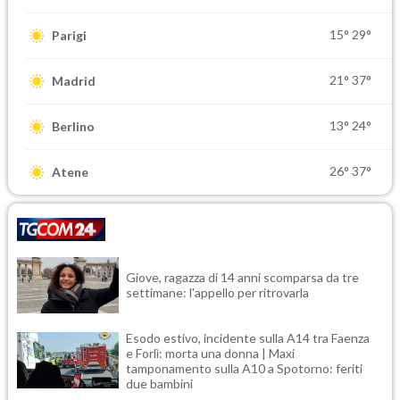
15°
29°
Parigi
21°
37°
Madrid
13°
24°
Berlino
26°
37°
Atene
Giove, ragazza di 14 anni scomparsa da tre
settimane: l'appello per ritrovarla
Esodo estivo, incidente sulla A14 tra Faenza
e Forlì: morta una donna | Maxi
tamponamento sulla A10 a Spotorno: feriti
due bambini