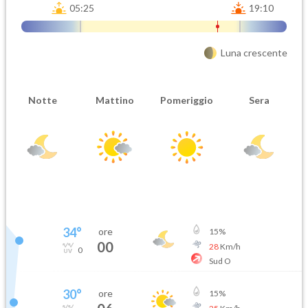
05:25
19:10
Luna crescente
Notte
Mattino
Pomeriggio
Sera
34
°
ore
15
%
00
28
Km/h
0
Sud O
30
°
ore
15
%