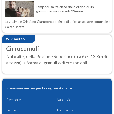
Lampedusa, falciato dalle eliche di un
gommone: muore sub 29enne
La vittima è Cristiano Giamporcaro, figlio di un'ex assessore comunale di
Caltanissetta
Wikimeteo
Cirrocumuli
Nubi alte, della Regione Superiore (tra 6 e i 13 Km di
altezza), a forma di granuli o di crespe coll...
Previsioni meteo per le regioni italiane
Piemonte
Valle d'Aosta
Liguria
Lombardia