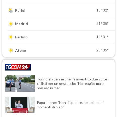
18°
32°
Parigi
21°
35°
Madrid
14°
31°
Berlino
28°
35°
Atene
Torino, il 73enne che ha investito due volte i
ciclisti per un gestaccio: "Ho reagito male,
non ero in me"
Papa Leone: "Non disperare, neanche nei
momenti di buio"