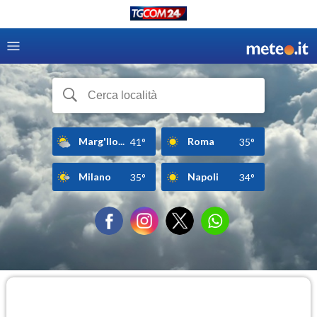
Marg'Ilo...
Roma
41°
35°
Milano
Napoli
35°
34°