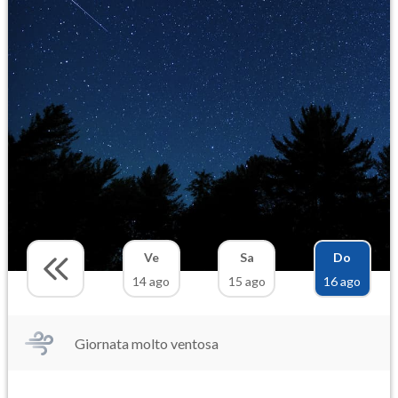
Ve
Sa
Do
14 ago
15 ago
16 ago
Giornata molto ventosa