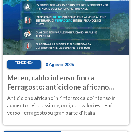
TENDENZA
8 Agosto 2026
Meteo, caldo intenso fino a
Ferragosto: anticiclone africano
ancora protagonista
Anticiclone africano in rinforzo: caldo intenso in
aumento nei prossimi giorni, con valori estremi
verso Ferragosto su gran parte d’Italia