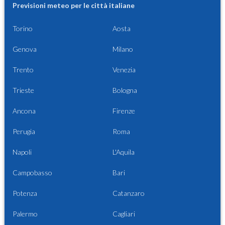
Previsioni meteo per le città italiane
Torino
Aosta
Genova
Milano
Trento
Venezia
Trieste
Bologna
Ancona
Firenze
Perugia
Roma
Napoli
L'Aquila
Campobasso
Bari
Potenza
Catanzaro
Palermo
Cagliari