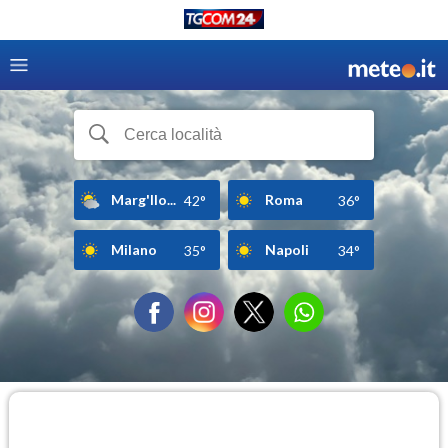
Marg'Ilo...
Roma
42°
36°
Milano
Napoli
35°
34°