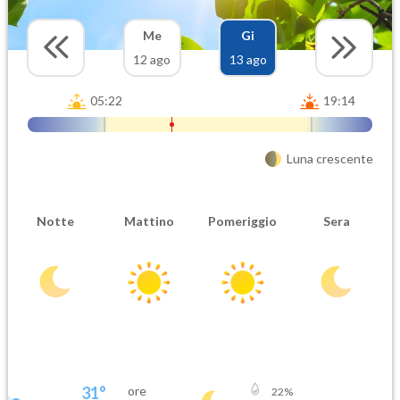
Me
Gi
12 ago
13 ago
05:22
19:14
Luna crescente
Notte
Mattino
Pomeriggio
Sera
31
°
ore
22
%