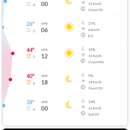
00
15
Km/h
0
Ovest SO
26
°
ore
27
%
06
6
Km/h
1
Est
44
°
ore
10
%
12
13
Km/h
7
Ovest NO
40
°
ore
9
%
18
14
Km/h
6
Ovest SO
28
°
ore
14
%
00
11
Km/h
0
Sud SO