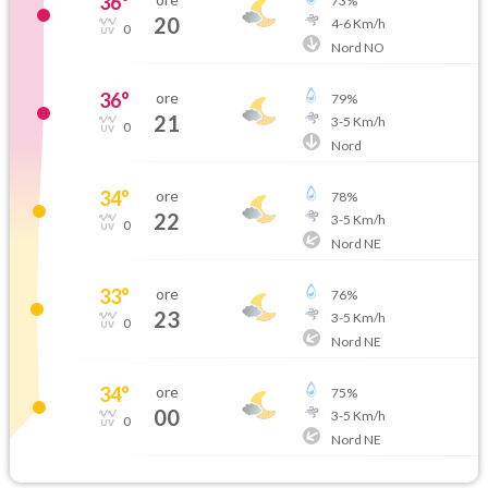
36
°
73
%
20
4
-
6
Km/h
0
Nord NO
36
°
ore
79
%
21
3
-
5
Km/h
0
Nord
34
°
ore
78
%
22
3
-
5
Km/h
0
Nord NE
33
°
ore
76
%
23
3
-
5
Km/h
0
Nord NE
34
°
ore
75
%
00
3
-
5
Km/h
0
Nord NE