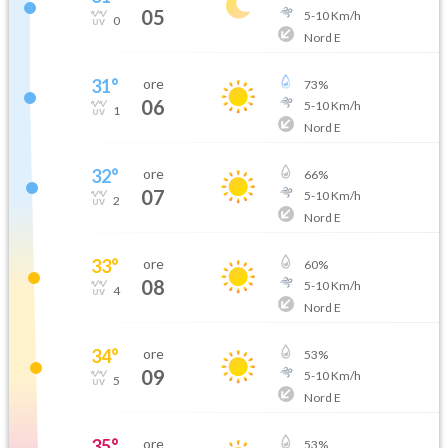
05
5
-
10
Km/h
0
Nord E
31
°
ore
73
%
06
5
-
10
Km/h
1
Nord E
32
°
ore
66
%
07
5
-
10
Km/h
2
Nord E
33
°
ore
60
%
08
5
-
10
Km/h
4
Nord E
34
°
ore
53
%
09
5
-
10
Km/h
5
Nord E
35
°
ore
53
%