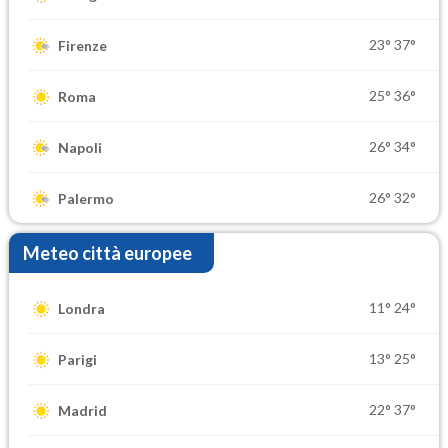
23°
37°
Firenze
25°
36°
Roma
26°
34°
Napoli
26°
32°
Palermo
Meteo città europee
11°
24°
Londra
13°
25°
Parigi
22°
37°
Madrid