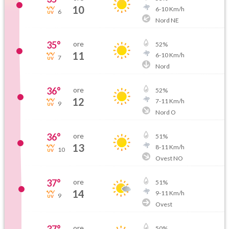
10
6
-
10
Km/h
6
Nord NE
35
°
ore
52
%
11
6
-
10
Km/h
7
Nord
36
°
ore
52
%
12
7
-
11
Km/h
9
Nord O
36
°
ore
51
%
13
8
-
11
Km/h
10
Ovest NO
37
°
ore
51
%
14
9
-
11
Km/h
9
Ovest
37
°
ore
50
%