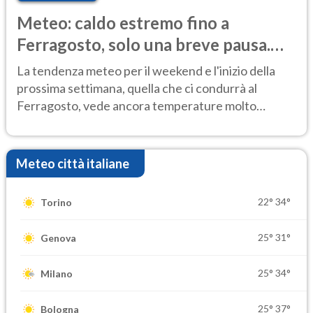
Meteo: caldo estremo fino a
Ferragosto, solo una breve pausa.
Ecco dove
La tendenza meteo per il weekend e l'inizio della
prossima settimana, quella che ci condurrà al
Ferragosto, vede ancora temperature molto
elevate
Meteo città italiane
22°
34°
Torino
25°
31°
Genova
25°
34°
Milano
25°
37°
Bologna