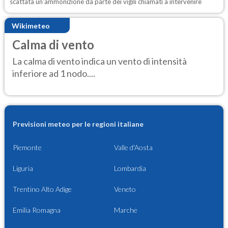
scattata un'ammonizione da parte dei vigili chiamati a intervenire
Wikimeteo
Calma di vento
La calma di vento indica un vento di intensità
inferiore ad 1 nodo....
Previsioni meteo per le regioni italiane
Piemonte
Valle d'Aosta
Liguria
Lombardia
Trentino Alto Adige
Veneto
Emilia Romagna
Marche