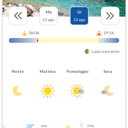
Me
Gi
12 ago
13 ago
06:06
19:56
Luna crescente
Notte
Mattino
Pomeriggio
Sera
28
°
ore
75
%