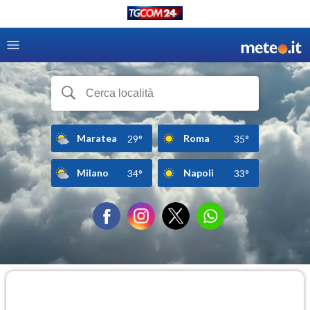
Maratea
Roma
29°
35°
Milano
Napoli
34°
33°