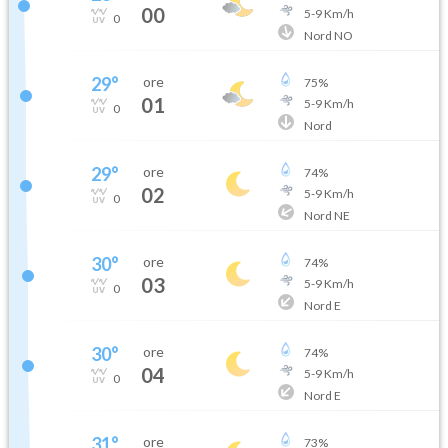
00
5
-
9
Km/h
0
Nord NO
29
°
ore
75
%
01
5
-
9
Km/h
0
Nord
29
°
ore
74
%
02
5
-
9
Km/h
0
Nord NE
30
°
ore
74
%
03
5
-
9
Km/h
0
Nord E
30
°
ore
74
%
04
5
-
9
Km/h
0
Nord E
31
°
ore
73
%