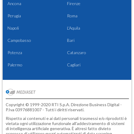
Ancona
Firenze
Perugia
Roma
Napoli
L'Aquila
Campobasso
Bari
Potenza
Catanzaro
Palermo
Cagliari
Copyright © 1999-2020 RTI S.p.A. Direzione Business Digital -
P.Iva 03976881007 - Tutti i diritti riservati.
Rispetto ai contenuti e ai dati personali trasmessi e/o riprodotti è
vietata ogni utilizzazione funzionale all'addestramento di sistemi
di intelligenza artificiale generativa. È altresì fatto divieto
espresso di utilizzare mezzi automatizzati di data scraping.