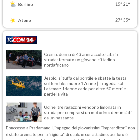
15°
21°
Berlino
27°
35°
Atene
Crema, donna di 43 anni accoltellata in
strada: fermato un giovane cittadino
nordafricano
Jesolo, si tuffa dal pontile e sbatte la testa
sul fondale: muore 17enne | Tragedia sul
Latemar: 14enne cade per oltre 50 metri e
perde la vita
Udine, tre ragazzini vendono limonata in
strada per comprarsi un motorino: denunciati
da un passante
È successo a Pradamano. L'impegno dei giovanissimi "imprenditori" non
è stato premiato per la "rigidità" di qualche concittadino: per loro è