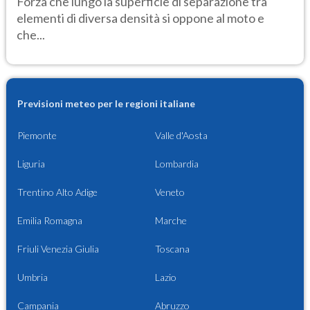
Forza che lungo la superficie di separazione tra
elementi di diversa densità si oppone al moto e
che...
Previsioni meteo per le regioni italiane
Piemonte
Valle d'Aosta
Liguria
Lombardia
Trentino Alto Adige
Veneto
Emilia Romagna
Marche
Friuli Venezia Giulia
Toscana
Umbria
Lazio
Campania
Abruzzo