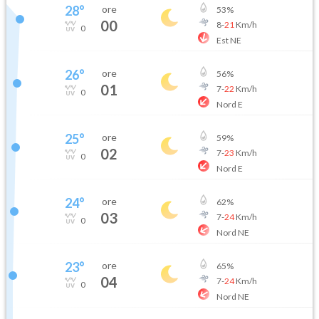
28
°
ore
53
%
00
8
-
21
Km/h
0
Est NE
26
°
ore
56
%
01
7
-
22
Km/h
0
Nord E
25
°
ore
59
%
02
7
-
23
Km/h
0
Nord E
24
°
ore
62
%
03
7
-
24
Km/h
0
Nord NE
23
°
ore
65
%
04
7
-
24
Km/h
0
Nord NE