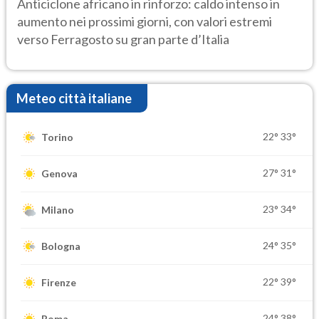
Anticiclone africano in rinforzo: caldo intenso in
aumento nei prossimi giorni, con valori estremi
verso Ferragosto su gran parte d’Italia
Meteo città italiane
22°
33°
Torino
27°
31°
Genova
23°
34°
Milano
24°
35°
Bologna
22°
39°
Firenze
24°
38°
Roma