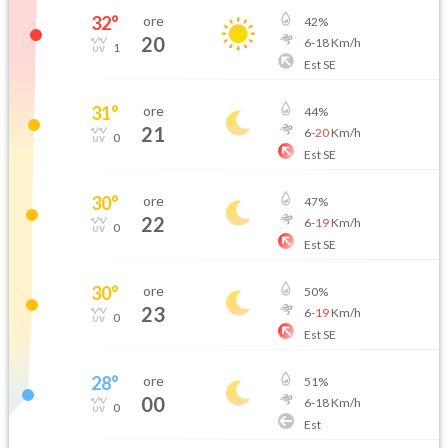
32
°
ore
42
%
20
6
-
18
Km/h
1
Est SE
31
°
ore
44
%
21
6
-
20
Km/h
0
Est SE
30
°
ore
47
%
22
6
-
19
Km/h
0
Est SE
30
°
ore
50
%
23
6
-
19
Km/h
0
Est SE
28
°
ore
51
%
00
6
-
18
Km/h
0
Est