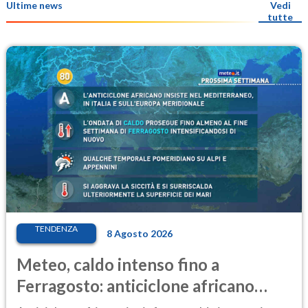
Ultime news
Vedi
tutte
TENDENZA
8 Agosto 2026
Meteo, caldo intenso fino a
Ferragosto: anticiclone africano
ancora protagonista