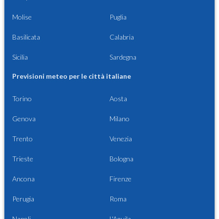
Molise
Puglia
Basilicata
Calabria
Sicilia
Sardegna
Previsioni meteo per le città italiane
Torino
Aosta
Genova
Milano
Trento
Venezia
Trieste
Bologna
Ancona
Firenze
Perugia
Roma
Napoli
L'Aquila