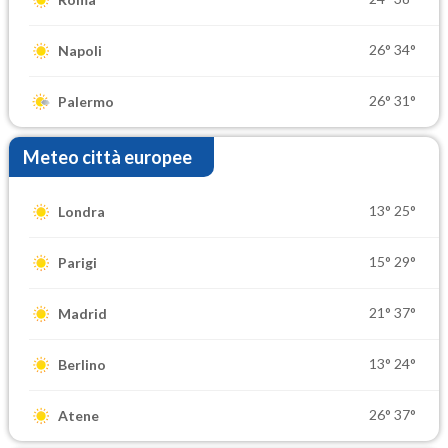
26°
34°
Napoli
26°
31°
Palermo
Meteo città europee
13°
25°
Londra
15°
29°
Parigi
21°
37°
Madrid
13°
24°
Berlino
26°
37°
Atene