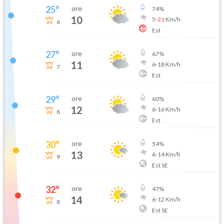
25
°
ore
74
%
10
5
-
21
Km/h
6
Est
27
°
ore
67
%
11
6
-
18
Km/h
7
Est
29
°
ore
60
%
12
6
-
16
Km/h
8
Est
30
°
ore
54
%
13
6
-
14
Km/h
9
Est SE
32
°
ore
47
%
14
6
-
12
Km/h
8
Est SE