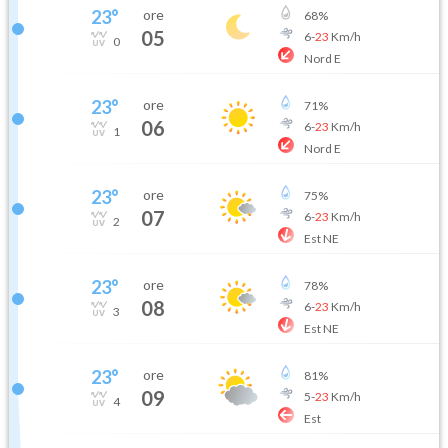
23
°
ore
68
%
05
6
-
23
Km/h
0
Nord E
23
°
ore
71
%
06
6
-
23
Km/h
1
Nord E
23
°
ore
75
%
07
6
-
23
Km/h
2
Est NE
23
°
ore
78
%
08
6
-
23
Km/h
3
Est NE
23
°
ore
81
%
09
5
-
23
Km/h
4
Est