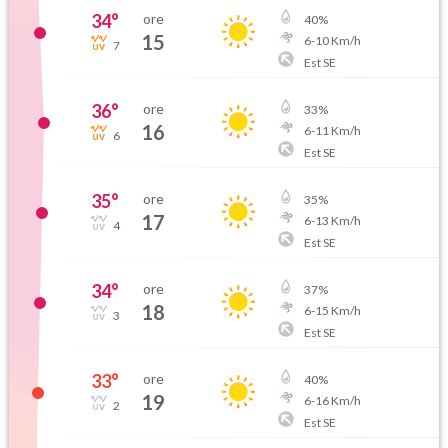
34
°
ore
40
%
15
6
-
10
Km/h
7
Est SE
36
°
ore
33
%
16
6
-
11
Km/h
6
Est SE
35
°
ore
35
%
17
6
-
13
Km/h
4
Est SE
34
°
ore
37
%
18
6
-
15
Km/h
3
Est SE
33
°
ore
40
%
19
6
-
16
Km/h
2
Est SE