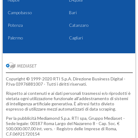
Campobasso
Bari
Potenza
Catanzaro
Palermo
Cagliari
Copyright © 1999-2020 RTI S.p.A. Direzione Business Digital -
P.Iva 03976881007 - Tutti i diritti riservati.
Rispetto ai contenuti e ai dati personali trasmessi e/o riprodotti è
vietata ogni utilizzazione funzionale all'addestramento di sistemi
di intelligenza artificiale generativa. È altresì fatto divieto
espresso di utilizzare mezzi automatizzati di data scraping.
Per la pubblicità
Mediamond S.p.a.
RTI spa, Gruppo Mediaset -
Sede legale: 00187 Roma Largo del Nazareno 8 - Cap. Soc. €
500.000.007,00 int. vers. - Registro delle Imprese di Roma,
C.F.06921720154