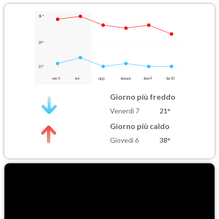
38°
29°
21°
mer 5
ieri
oggi
domani
dom 9
lun 10
Giorno più freddo
Venerdì 7
21°
Giorno più caldo
Giovedì 6
38°