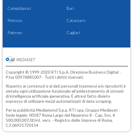
Campobasso
Bari
Potenza
Catanzaro
Palermo
Cagliari
Copyright © 1999-2020 RTI S.p.A. Direzione Business Digital -
P.Iva 03976881007 - Tutti i diritti riservati.
Rispetto ai contenuti e ai dati personali trasmessi e/o riprodotti è
vietata ogni utilizzazione funzionale all'addestramento di sistemi
di intelligenza artificiale generativa. È altresì fatto divieto
espresso di utilizzare mezzi automatizzati di data scraping.
Per la pubblicità
Mediamond S.p.a.
RTI spa, Gruppo Mediaset -
Sede legale: 00187 Roma Largo del Nazareno 8 - Cap. Soc. €
500.000.007,00 int. vers. - Registro delle Imprese di Roma,
C.F.06921720154