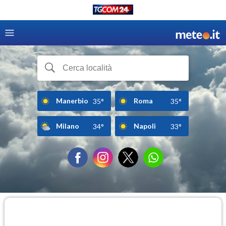
Manerbio
Roma
35°
35°
Milano
Napoli
34°
33°