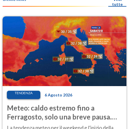
tutte
TENDENZA
6 Agosto 2026
Meteo: caldo estremo fino a
Ferragosto, solo una breve pausa.
Ecco dove
La tendenza meteo per il weekend e l'inizio della