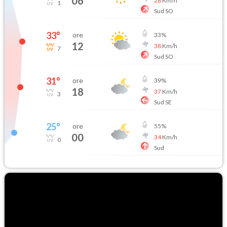
06
28
Km/h
1
Sud SO
33
°
ore
33
%
12
38
Km/h
7
Sud SO
31
°
ore
39
%
18
37
Km/h
3
Sud SE
25
°
ore
55
%
00
34
Km/h
0
Sud