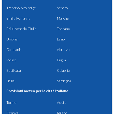
Trentino Alto Adige
Veneto
Emilia Romagna
Marche
Friuli Venezia Giulia
Toscana
Umbria
Lazio
Campania
Abruzzo
Molise
Puglia
Basilicata
Calabria
Sicilia
Sardegna
Previsioni meteo per le città italiane
Torino
Aosta
Genova
Milano