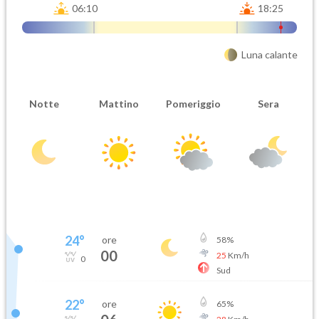
06:10
18:25
Luna calante
Notte
Mattino
Pomeriggio
Sera
24
°
ore
58
%
00
25
Km/h
0
Sud
22
°
ore
65
%