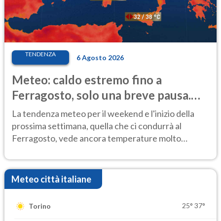
TENDENZA
6 Agosto 2026
Meteo: caldo estremo fino a
Ferragosto, solo una breve pausa.
Ecco dove
La tendenza meteo per il weekend e l'inizio della
prossima settimana, quella che ci condurrà al
Ferragosto, vede ancora temperature molto
elevate
Meteo città italiane
25°
37°
Torino