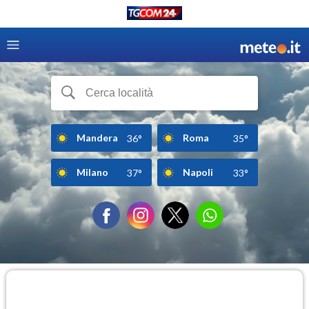
Mandera
Roma
36°
35°
Milano
Napoli
37°
33°