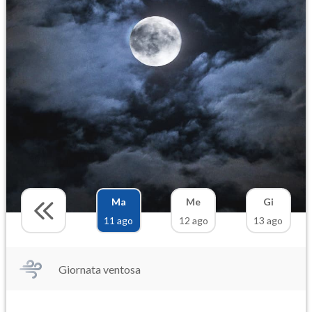
Ma
Me
Gi
11 ago
12 ago
13 ago
Giornata ventosa