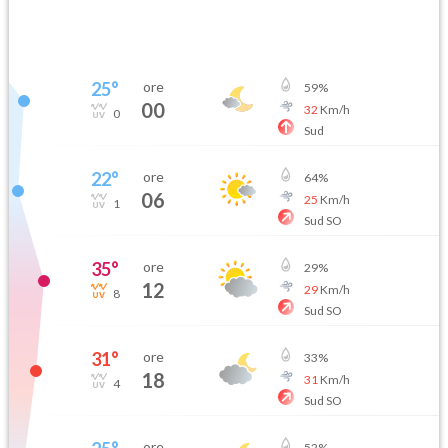
25
°
ore
59
%
00
32
Km/h
0
Sud
22
°
ore
64
%
06
25
Km/h
1
Sud SO
35
°
ore
29
%
12
29
Km/h
8
Sud SO
31
°
ore
33
%
18
31
Km/h
4
Sud SO
ore
52
%