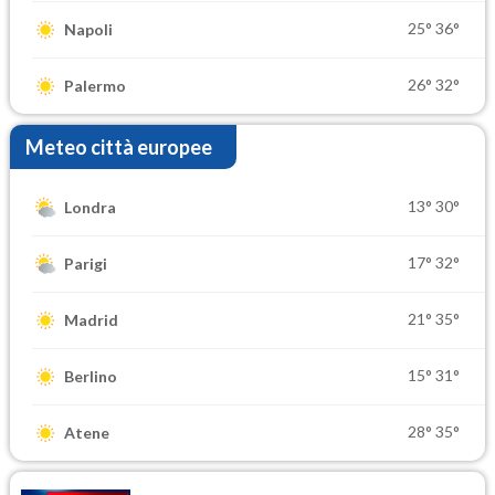
25°
36°
Napoli
26°
32°
Palermo
Meteo città europee
13°
30°
Londra
17°
32°
Parigi
21°
35°
Madrid
15°
31°
Berlino
28°
35°
Atene