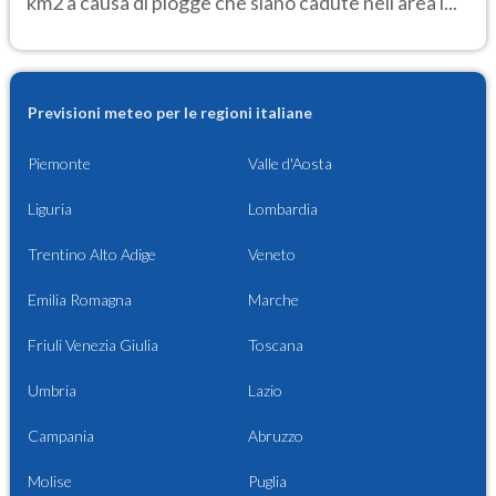
km2 a causa di piogge che siano cadute nell'area i...
Previsioni meteo per le regioni italiane
Piemonte
Valle d'Aosta
Liguria
Lombardia
Trentino Alto Adige
Veneto
Emilia Romagna
Marche
Friuli Venezia Giulia
Toscana
Umbria
Lazio
Campania
Abruzzo
Molise
Puglia