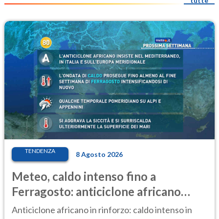
tutte
TENDENZA
8 Agosto 2026
Meteo, caldo intenso fino a
Ferragosto: anticiclone africano
ancora protagonista
Anticiclone africano in rinforzo: caldo intenso in