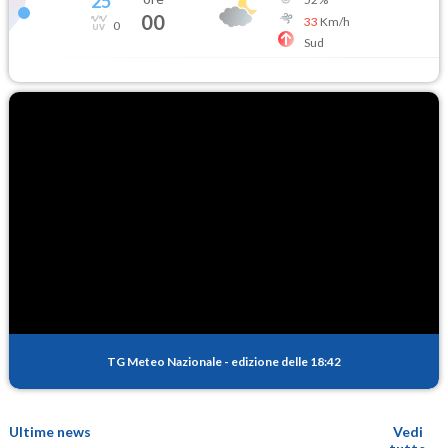
25
°
00
33
Km/h
0
Sud
TG Meteo Nazionale
-
edizione delle 18:42
Ultime news
Vedi