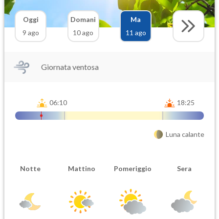
Oggi
Domani
Ma
9 ago
10 ago
11 ago
Giornata ventosa
06:10
18:25
Luna calante
Notte
Mattino
Pomeriggio
Sera