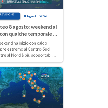
REVISIONE
8 Agosto 2026
eo 8 agosto: weekend al
 con qualche temporale e
do estremo al Centro-Sud
eekend ha inizio con caldo
pre estremo al Centro-Sud
re al Nord è più sopportabile
 a domenica 9. Temporali di
re sui rilievi.