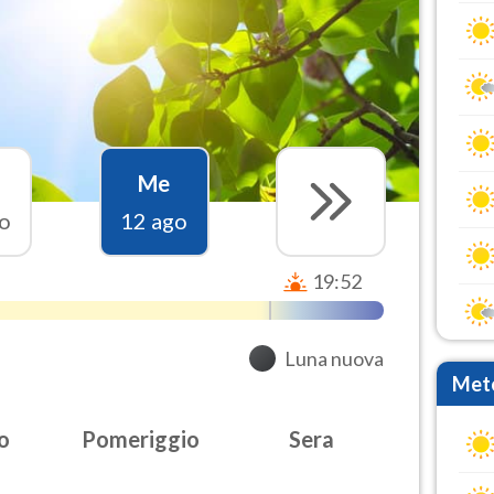
Me
o
12 ago
19:52
Luna nuova
Mete
o
Pomeriggio
Sera