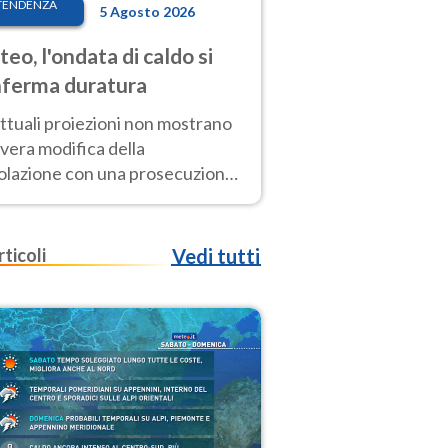
TENDENZA
5 Agosto 2026
eo, l'ondata di caldo si
ferma duratura
ttuali proiezioni non mostrano
vera modifica della
colazione con una prosecuzione
caldo fuori scala per molti
ni, compresa la settimana di
ragosto
rticoli
Vedi tutti