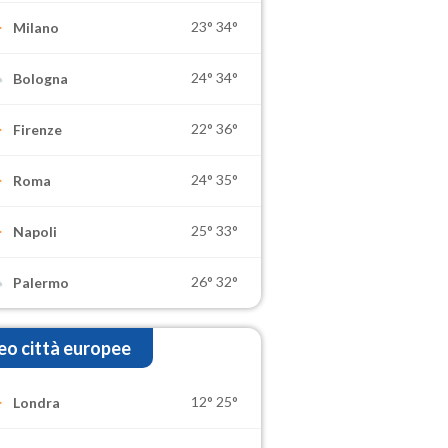
23°
34°
Milano
24°
34°
Bologna
22°
36°
Firenze
24°
35°
Roma
25°
33°
Napoli
26°
32°
Palermo
o città europee
12°
25°
Londra