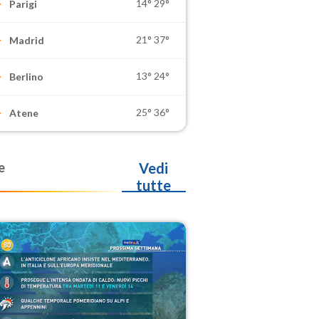
14°
29°
Parigi
21°
37°
Madrid
13°
24°
Berlino
25°
36°
Atene
e
Vedi
tutte