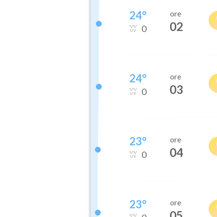
24
°
ore
02
0
24
°
ore
03
0
23
°
ore
04
0
23
°
ore
05