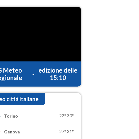
G Meteo
edizione delle
-
gionale
15:10
o città italiane
22°
30°
Torino
27°
31°
Genova