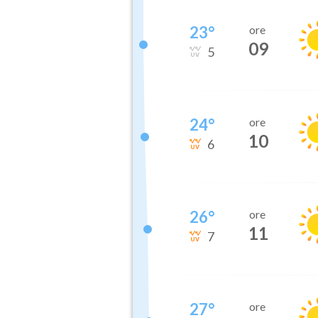
23
°
ore
09
5
24
°
ore
10
6
26
°
ore
11
7
27
°
ore