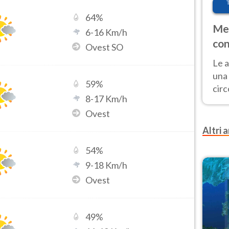
64
%
Met
6
-
16
Km/h
con
Ovest SO
Le a
una 
59
%
cir
8
-
17
Km/h
del 
Ovest
gior
Fer
Altri a
54
%
9
-
18
Km/h
Ovest
49
%