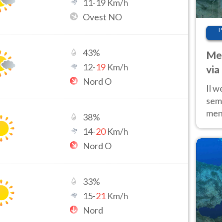
11
-
19
Km/h
Ovest NO
P
43
%
Met
12
-
19
Km/h
via
Nord O
cal
Il w
sem
ment
38
%
fino
14
-
20
Km/h
calo
Nord O
33
%
15
-
21
Km/h
Nord