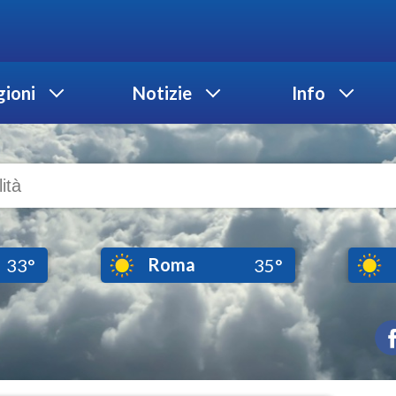
ioni
Notizie
Info
Roma
33°
35°