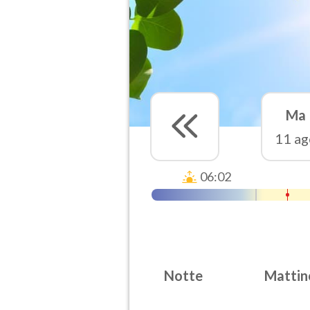
Ma
11 ag
06:02
Notte
Mattin