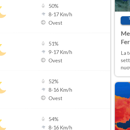
50
%
8
-
17
Km/h
Ovest
Met
Fer
51
%
int
9
-
17
Km/h
La 
sett
Ovest
nuov
11 e
52
%
anc
8
-
16
Km/h
Ovest
54
%
8
-
16
Km/h