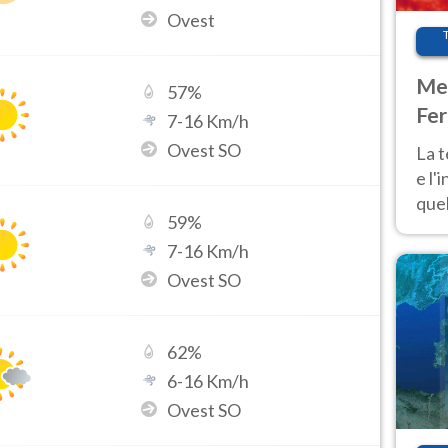
Ovest
Met
57
%
Fer
7
-
16
Km/h
pau
Ovest SO
La 
e l'
quel
59
%
Fer
7
-
16
Km/h
tem
Ovest SO
62
%
6
-
16
Km/h
Ovest SO