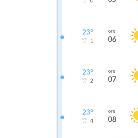
0
23
°
ore
06
1
23
°
ore
07
2
23
°
ore
08
4