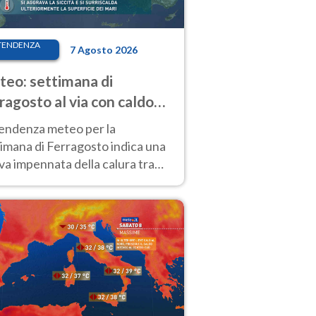
TENDENZA
7 Agosto 2026
eo: settimana di
ragosto al via con caldo
enso e qualche temporale
tendenza meteo per la
imana di Ferragosto indica una
a impennata della calura tra
 14 agosto, con nuovi rialzi
he al Nord.