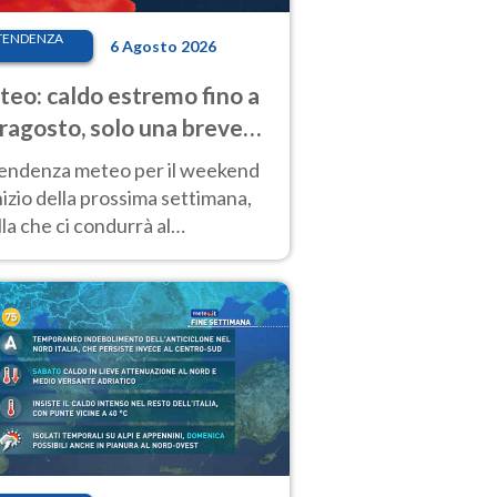
TENDENZA
6 Agosto 2026
eo: caldo estremo fino a
ragosto, solo una breve
sa. Ecco dove
tendenza meteo per il weekend
inizio della prossima settimana,
la che ci condurrà al
ragosto, vede ancora
perature molto elevate