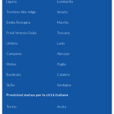
Liguria
Lombardia
Trentino Alto Adige
Veneto
Emilia Romagna
Marche
Friuli Venezia Giulia
Toscana
Umbria
Lazio
Campania
Abruzzo
Molise
Puglia
Basilicata
Calabria
Sicilia
Sardegna
Previsioni meteo per le città italiane
Torino
Aosta