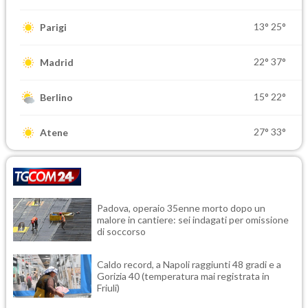
13°
25°
Parigi
22°
37°
Madrid
15°
22°
Berlino
27°
33°
Atene
Padova, operaio 35enne morto dopo un
malore in cantiere: sei indagati per omissione
di soccorso
Caldo record, a Napoli raggiunti 48 gradi e a
Gorizia 40 (temperatura mai registrata in
Friuli)