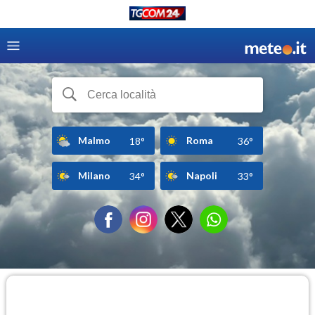
Malmo
Roma
18°
36°
Milano
Napoli
34°
33°