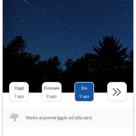
Oggi
Domani
Do
7 ago
8 ago
9 ago
Vento al pomeriggio ed alla sera