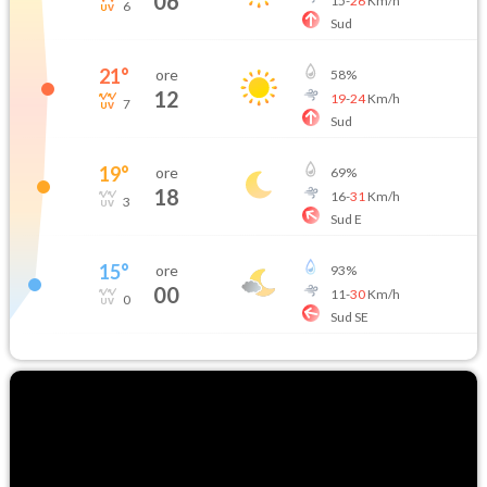
06
15
-
26
Km/h
6
Sud
21
°
ore
58
%
12
19
-
24
Km/h
7
Sud
19
°
ore
69
%
18
16
-
31
Km/h
3
Sud E
15
°
ore
93
%
00
11
-
30
Km/h
0
Sud SE