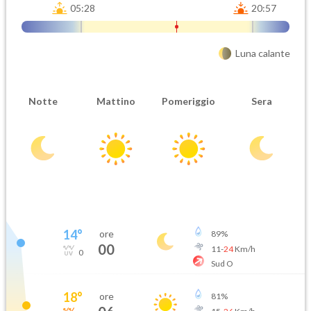
05:28
20:57
Luna calante
Notte
Mattino
Pomeriggio
Sera
14
°
ore
89
%
00
11
-
24
Km/h
0
Sud O
18
°
ore
81
%