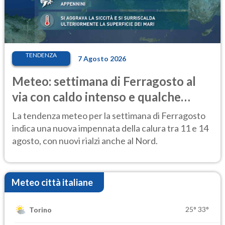
TENDENZA
7 Agosto 2026
Meteo: settimana di Ferragosto al
via con caldo intenso e qualche
temporale
La tendenza meteo per la settimana di Ferragosto
indica una nuova impennata della calura tra 11 e 14
agosto, con nuovi rialzi anche al Nord.
Meteo città italiane
25°
33°
Torino