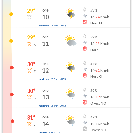
29
°
ore
53
%
10
16
-
24
Km/h
5
Nord NE
moderata
(
2.7mm
-
70
%)
29
°
ore
52
%
11
15
-
23
Km/h
6
Nord
30
°
ore
51
%
12
14
-
21
Km/h
7
Nord O
moderata
(
2.7mm
-
70
%)
30
°
ore
50
%
13
13
-
19
Km/h
8
Ovest NO
moderata
(
2.6mm
-
70
%)
31
°
ore
49
%
14
12
-
18
Km/h
7
Ovest NO
debole
(
2mm
-
70
%)