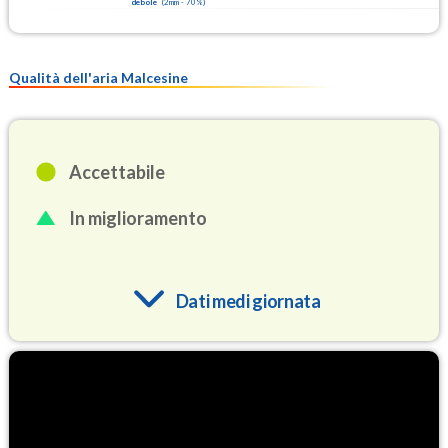
debole
(
2mm
-
70
%)
Qualità dell'aria Malcesine
Accettabile
In miglioramento
Dati medi giornata
O3
81.3
(Ozono)
NO2