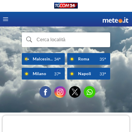
Malcesin...
Roma
34°
35°
Milano
Napoli
37°
33°