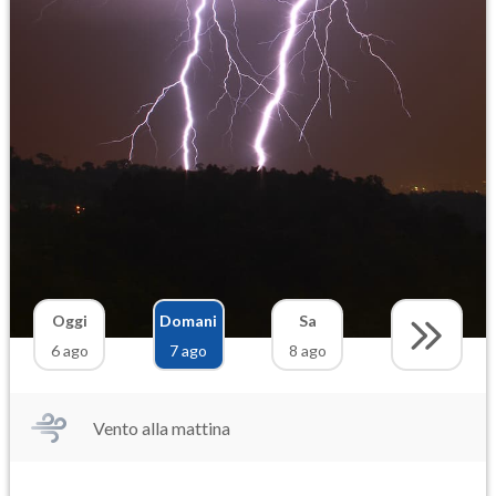
Oggi
Domani
Sa
6 ago
7 ago
8 ago
Vento alla mattina