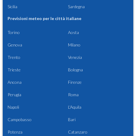
Sicilia
Sardegna
Previsioni meteo per le città italiane
Torino
Aosta
Genova
Milano
Trento
Venezia
Trieste
Bologna
Ancona
Firenze
Perugia
Roma
Napoli
L'Aquila
Campobasso
Bari
Potenza
Catanzaro