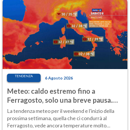
TENDENZA
6 Agosto 2026
Meteo: caldo estremo fino a
Ferragosto, solo una breve pausa.
Ecco dove
La tendenza meteo per il weekend e l'inizio della
prossima settimana, quella che ci condurrà al
Ferragosto, vede ancora temperature molto