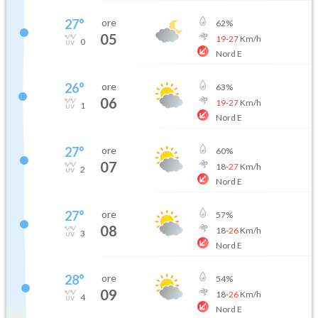
27
°
ore
62
%
05
19
-
27
Km/h
0
Nord E
26
°
ore
63
%
06
19
-
27
Km/h
1
Nord E
27
°
ore
60
%
07
18
-
27
Km/h
2
Nord E
27
°
ore
57
%
08
18
-
26
Km/h
3
Nord E
28
°
ore
54
%
09
18
-
26
Km/h
4
Nord E