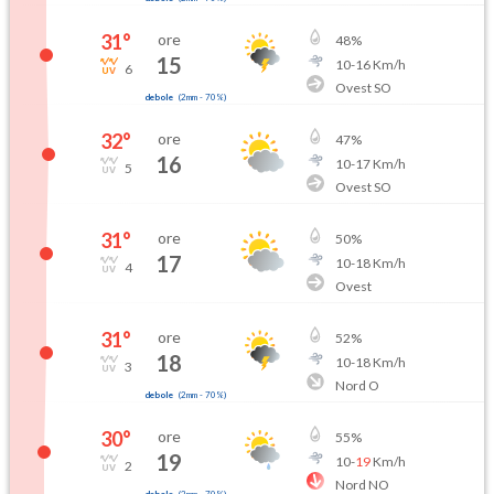
31
°
ore
48
%
15
10
-
16
Km/h
6
Ovest SO
debole
(
2mm
-
70
%)
32
°
ore
47
%
16
10
-
17
Km/h
5
Ovest SO
31
°
ore
50
%
17
10
-
18
Km/h
4
Ovest
31
°
ore
52
%
18
10
-
18
Km/h
3
Nord O
debole
(
2mm
-
70
%)
30
°
ore
55
%
19
10
-
19
Km/h
2
Nord NO
debole
(
2mm
-
70
%)