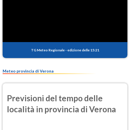
2.9
(Diossido di azoto)
SO2
0.2
(Anidride solforosa)
PM10
9.9
(Materia particolata)
TG Meteo Regionale
-
edizione delle 15:21
PM25
7.2
(Materia particolata)
Meteo provincia di Verona
Previsioni del tempo delle
località in provincia di Verona