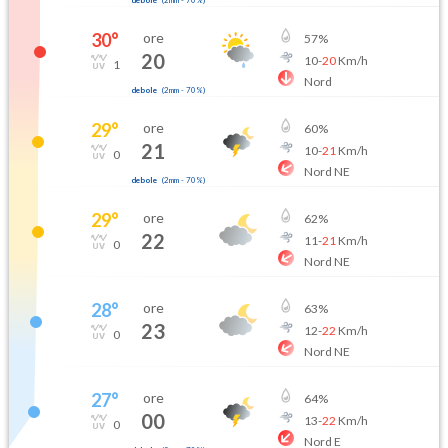
30
°
ore
57
%
20
10
-
20
Km/h
1
Nord
debole
(
2mm
-
70
%)
29
°
ore
60
%
21
10
-
21
Km/h
0
Nord NE
debole
(
2mm
-
70
%)
29
°
ore
62
%
22
11
-
21
Km/h
0
Nord NE
28
°
ore
63
%
23
12
-
22
Km/h
0
Nord NE
27
°
ore
64
%
00
13
-
22
Km/h
0
Nord E