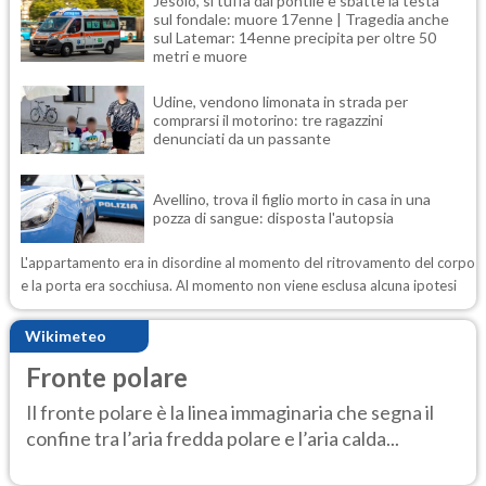
Jesolo, si tuffa dal pontile e sbatte la testa
sul fondale: muore 17enne | Tragedia anche
sul Latemar: 14enne precipita per oltre 50
metri e muore
Udine, vendono limonata in strada per
comprarsi il motorino: tre ragazzini
denunciati da un passante
Avellino, trova il figlio morto in casa in una
pozza di sangue: disposta l'autopsia
L'appartamento era in disordine al momento del ritrovamento del corpo
e la porta era socchiusa. Al momento non viene esclusa alcuna ipotesi
Wikimeteo
Fronte polare
Il fronte polare è la linea immaginaria che segna il
confine tra l’aria fredda polare e l’aria calda...