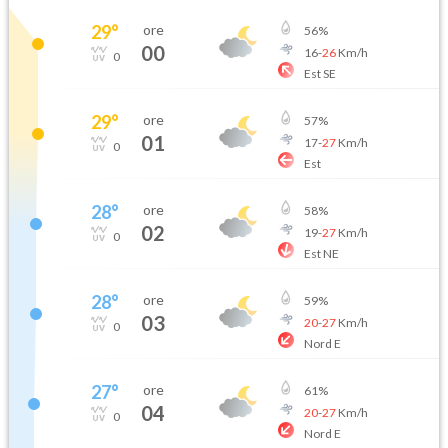
29
°
ore
56
%
00
16
-
26
Km/h
0
Est SE
29
°
ore
57
%
01
17
-
27
Km/h
0
Est
28
°
ore
58
%
02
19
-
27
Km/h
0
Est NE
28
°
ore
59
%
03
20
-
27
Km/h
0
Nord E
27
°
ore
61
%
04
20
-
27
Km/h
0
Nord E