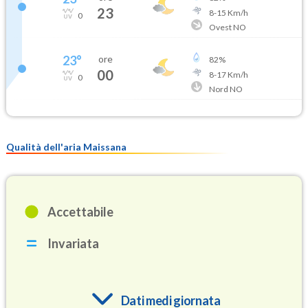
23
8
-
15
Km/h
0
Ovest NO
23
°
ore
82
%
00
8
-
17
Km/h
0
Nord NO
Qualità dell'aria Maissana
Accettabile
Invariata
Dati medi giornata