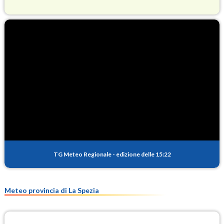
O3
82.7
(Ozono)
NO2
1.5
(Diossido di azoto)
SO2
0.2
(Anidride solforosa)
PM10
17.7
(Materia particolata)
TG Meteo Regionale
-
edizione delle 15:22
PM25
10.7
(Materia particolata)
Meteo provincia di La Spezia