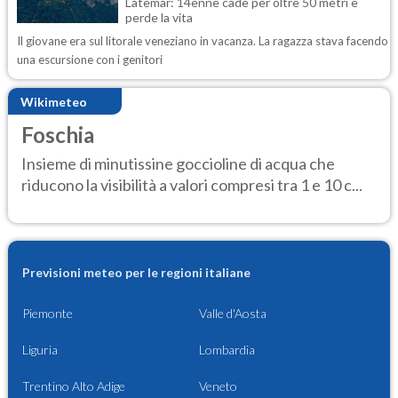
Latemar: 14enne cade per oltre 50 metri e
perde la vita
Il giovane era sul litorale veneziano in vacanza. La ragazza stava facendo
una escursione con i genitori
Wikimeteo
Foschia
Insieme di minutissine goccioline di acqua che
riducono la visibilità a valori compresi tra 1 e 10 c...
Previsioni meteo per le regioni italiane
Piemonte
Valle d'Aosta
Liguria
Lombardia
Trentino Alto Adige
Veneto