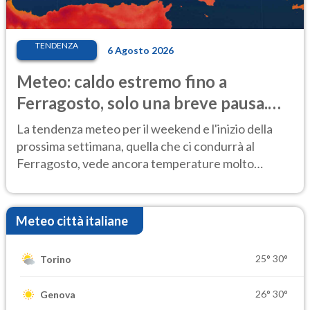
TENDENZA
6 Agosto 2026
Meteo: caldo estremo fino a
Ferragosto, solo una breve pausa.
Ecco dove
La tendenza meteo per il weekend e l'inizio della
prossima settimana, quella che ci condurrà al
Ferragosto, vede ancora temperature molto
elevate
Meteo città italiane
25°
30°
Torino
26°
30°
Genova