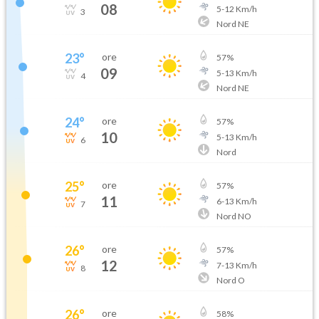
08
5
-
12
Km/h
3
Nord NE
23
°
ore
57
%
09
5
-
13
Km/h
4
Nord NE
24
°
ore
57
%
10
5
-
13
Km/h
6
Nord
25
°
ore
57
%
11
6
-
13
Km/h
7
Nord NO
26
°
ore
57
%
12
7
-
13
Km/h
8
Nord O
26
°
ore
58
%