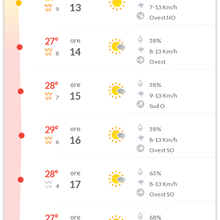
13
7
-
13
Km/h
9
Ovest NO
27
°
ore
58
%
14
8
-
13
Km/h
8
Ovest
28
°
ore
58
%
15
9
-
13
Km/h
7
Sud O
29
°
ore
58
%
16
8
-
13
Km/h
6
Ovest SO
28
°
ore
63
%
17
8
-
13
Km/h
4
Ovest SO
27
°
ore
68
%