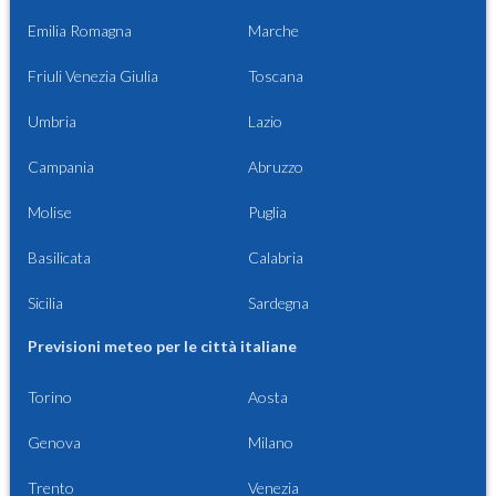
Emilia Romagna
Marche
Friuli Venezia Giulia
Toscana
Umbria
Lazio
Campania
Abruzzo
Molise
Puglia
Basilicata
Calabria
Sicilia
Sardegna
Previsioni meteo per le città italiane
Torino
Aosta
Genova
Milano
Trento
Venezia