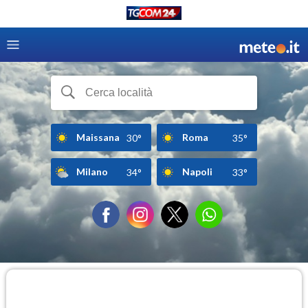
Maissana
Roma
30°
35°
Milano
Napoli
34°
33°