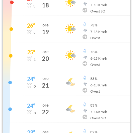
18
7
-
13
Km/h
3
Ovest SO
26
°
ore
73
%
19
7
-
13
Km/h
2
Ovest
25
°
ore
78
%
20
6
-
13
Km/h
1
Ovest
24
°
ore
83
%
21
6
-
13
Km/h
0
Ovest
24
°
ore
83
%
22
7
-
14
Km/h
0
Ovest NO
23
°
ore
82
%