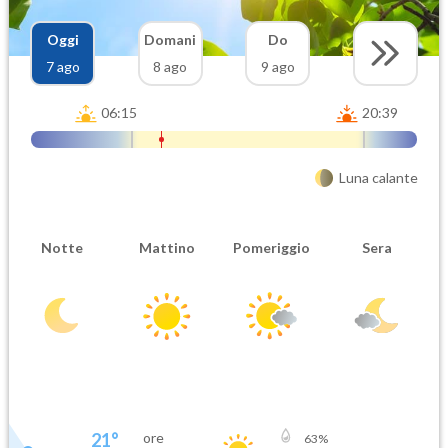
Oggi
Domani
Do
7 ago
8 ago
9 ago
06:15
20:39
Luna calante
Notte
Mattino
Pomeriggio
Sera
21
°
ore
63
%