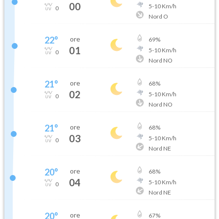
00
5
-
10
Km/h
0
Nord O
22
°
ore
69
%
01
5
-
10
Km/h
0
Nord NO
21
°
ore
68
%
02
5
-
10
Km/h
0
Nord NO
21
°
ore
68
%
03
5
-
10
Km/h
0
Nord NE
20
°
ore
68
%
04
5
-
10
Km/h
0
Nord NE
20
°
ore
67
%