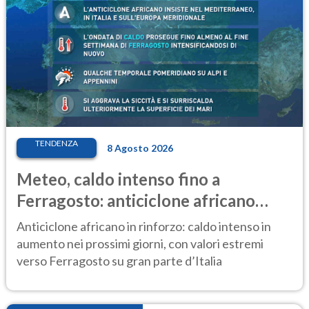
TENDENZA
8 Agosto 2026
Meteo, caldo intenso fino a
Ferragosto: anticiclone africano
ancora protagonista
Anticiclone africano in rinforzo: caldo intenso in
aumento nei prossimi giorni, con valori estremi
verso Ferragosto su gran parte d’Italia