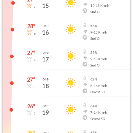
15
10
-
13
Km/h
7
Sud O
28
°
ore
56
%
16
9
-
13
Km/h
6
Sud O
27
°
ore
59
%
17
9
-
13
Km/h
4
Sud O
27
°
ore
62
%
18
8
-
14
Km/h
3
Ovest SO
26
°
ore
64
%
19
7
-
14
Km/h
2
Ovest SO
25
°
ore
67
%