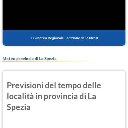
SO2
0.2
(Anidride solforosa)
PM10
14.5
(Materia particolata)
TG Meteo Regionale
-
edizione delle 08:10
PM25
9.2
(Materia particolata)
Meteo provincia di La Spezia
Previsioni del tempo delle
località in provincia di La
Spezia