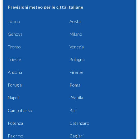
Previsioni meteo per le città italiane
Torino
Aosta
Genova
Milano
Trento
Venezia
Trieste
Bologna
Ancona
Firenze
Perugia
Roma
Napoli
L'Aquila
Campobasso
Bari
Potenza
Catanzaro
Palermo
Cagliari