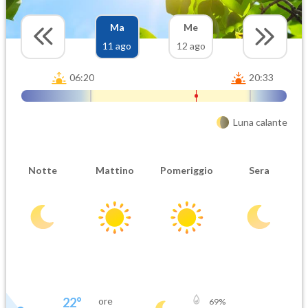
Ma
Me
11 ago
12 ago
06:20
20:33
Luna calante
Notte
Mattino
Pomeriggio
Sera
22
°
ore
69
%