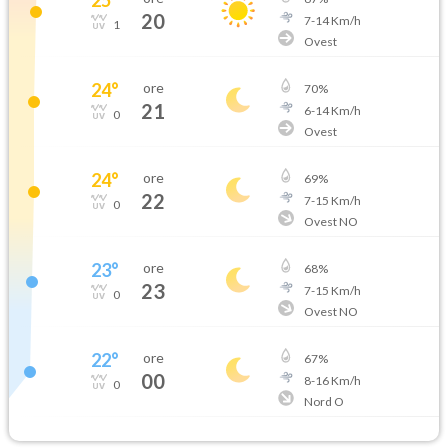
20
7
-
14
Km/h
1
Ovest
24
°
ore
70
%
21
6
-
14
Km/h
0
Ovest
24
°
ore
69
%
22
7
-
15
Km/h
0
Ovest NO
23
°
ore
68
%
23
7
-
15
Km/h
0
Ovest NO
22
°
ore
67
%
00
8
-
16
Km/h
0
Nord O