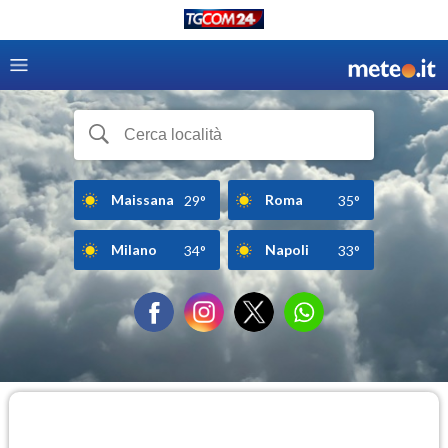
Maissana
Roma
29°
35°
Milano
Napoli
34°
33°