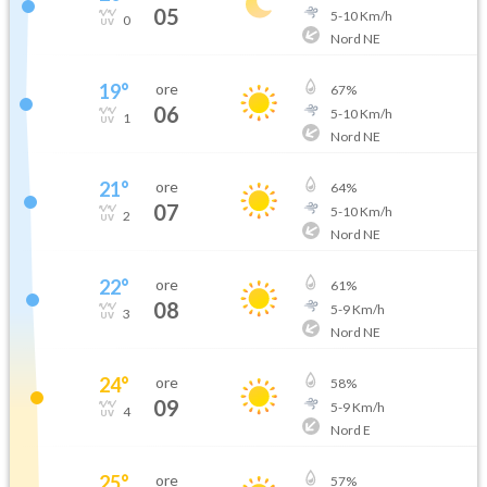
05
5
-
10
Km/h
0
Nord NE
19
°
ore
67
%
06
5
-
10
Km/h
1
Nord NE
21
°
ore
64
%
07
5
-
10
Km/h
2
Nord NE
22
°
ore
61
%
08
5
-
9
Km/h
3
Nord NE
24
°
ore
58
%
09
5
-
9
Km/h
4
Nord E
25
°
ore
57
%