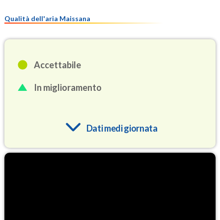
Qualità dell'aria Maissana
Accettabile
In miglioramento
Dati medi giornata
O3
89.6
(Ozono)
NO2
1.3
(Diossido di azoto)