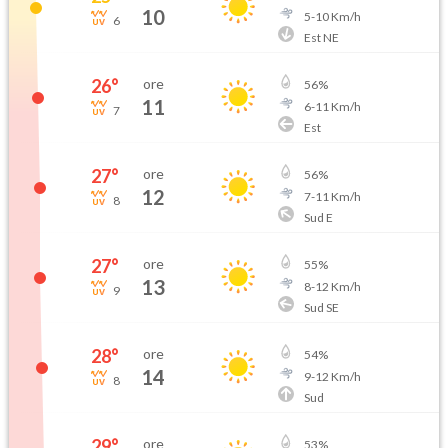
10
5
-
10
Km/h
6
Est NE
26
°
ore
56
%
11
6
-
11
Km/h
7
Est
27
°
ore
56
%
12
7
-
11
Km/h
8
Sud E
27
°
ore
55
%
13
8
-
12
Km/h
9
Sud SE
28
°
ore
54
%
14
9
-
12
Km/h
8
Sud
29
°
ore
53
%