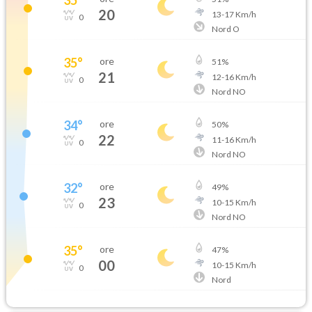
20
13
-
17
Km/h
0
Nord O
35
°
ore
51
%
21
12
-
16
Km/h
0
Nord NO
34
°
ore
50
%
22
11
-
16
Km/h
0
Nord NO
32
°
ore
49
%
23
10
-
15
Km/h
0
Nord NO
35
°
ore
47
%
00
10
-
15
Km/h
0
Nord