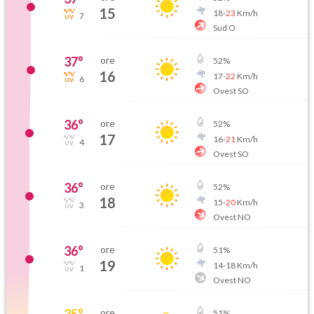
15
18
-
23
Km/h
7
Sud O
37
°
ore
52
%
16
17
-
22
Km/h
6
Ovest SO
36
°
ore
52
%
17
16
-
21
Km/h
4
Ovest SO
36
°
ore
52
%
18
15
-
20
Km/h
3
Ovest NO
36
°
ore
51
%
19
14
-
18
Km/h
1
Ovest NO
35
°
ore
51
%