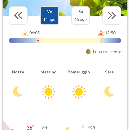
Ve
Sa
14 ago
15 ago
06:05
19:50
Luna crescente
Notte
Mattino
Pomeriggio
Sera
36
°
ore
40
%