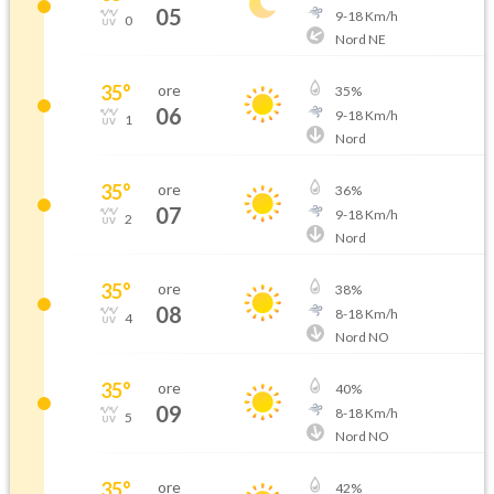
05
9
-
18
Km/h
0
Nord NE
35
°
ore
35
%
06
9
-
18
Km/h
1
Nord
35
°
ore
36
%
07
9
-
18
Km/h
2
Nord
35
°
ore
38
%
08
8
-
18
Km/h
4
Nord NO
35
°
ore
40
%
09
8
-
18
Km/h
5
Nord NO
35
°
ore
42
%