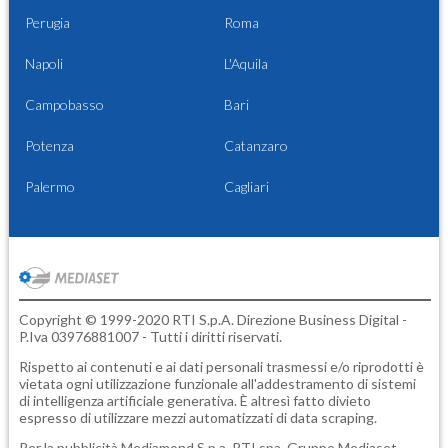
Perugia
Roma
Napoli
L'Aquila
Campobasso
Bari
Potenza
Catanzaro
Palermo
Cagliari
Copyright © 1999-2020 RTI S.p.A. Direzione Business Digital -
P.Iva 03976881007 - Tutti i diritti riservati.
Rispetto ai contenuti e ai dati personali trasmessi e/o riprodotti è
vietata ogni utilizzazione funzionale all'addestramento di sistemi
di intelligenza artificiale generativa. È altresì fatto divieto
espresso di utilizzare mezzi automatizzati di data scraping.
Per la pubblicità
Mediamond S.p.a.
RTI spa, Gruppo Mediaset -