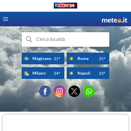
Magisano
Roma
31°
35°
Milano
Napoli
34°
33°