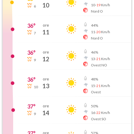
10
10
-
19
Km/h
6
Nord O
36
°
ore
44
%
11
11
-
20
Km/h
7
Nord O
36
°
ore
46
%
12
13
-
21
Km/h
9
Ovest NO
36
°
ore
48
%
13
15
-
21
Km/h
10
Ovest
37
°
ore
50
%
14
16
-
22
Km/h
9
Ovest SO
37
°
ore
52
%