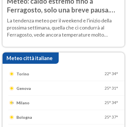
Meteo: caldo estremo fino a
Ferragosto, solo una breve pausa.
Ecco dove
La tendenza meteo per il weekend e l'inizio della
prossima settimana, quella che ci condurrà al
Ferragosto, vede ancora temperature molto
elevate
Meteo città italiane
22°
34°
Torino
25°
31°
Genova
25°
34°
Milano
25°
37°
Bologna