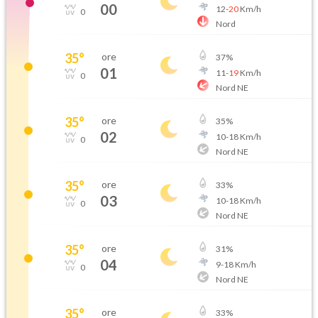
00
12
-
20
Km/h
0
Nord
35
°
ore
37
%
01
11
-
19
Km/h
0
Nord NE
35
°
ore
35
%
02
10
-
18
Km/h
0
Nord NE
35
°
ore
33
%
03
10
-
18
Km/h
0
Nord NE
35
°
ore
31
%
04
9
-
18
Km/h
0
Nord NE
35
°
ore
33
%