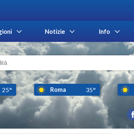
ioni
Notizie
Info
Roma
25°
35°