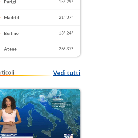
15°
29°
Parigi
21°
37°
Madrid
13°
24°
Berlino
26°
37°
Atene
rticoli
Vedi tutti