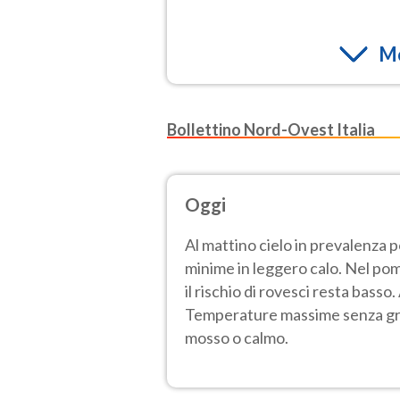
Mo
Bollettino Nord-Ovest Italia
Oggi
Al mattino cielo in prevalenza 
minime in leggero calo. Nel pom
il rischio di rovesci resta bass
Temperature massime senza gros
mosso o calmo.