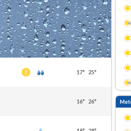
17°
25°
16°
26°
Mete
18°
28°