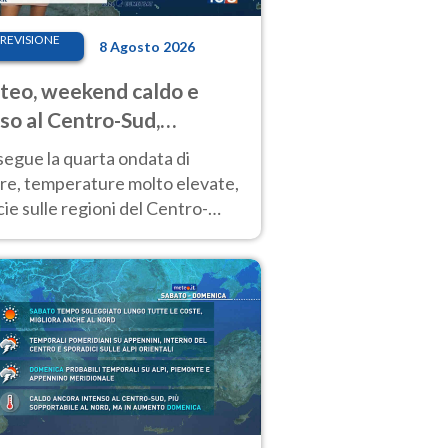
REVISIONE
8 Agosto 2026
eo, weekend caldo e
so al Centro-Sud,
porali sui rilievi
segue la quarta ondata di
ore, temperature molto elevate,
ie sulle regioni del Centro-
 Nuovi temporali di calore sulle
e montuose