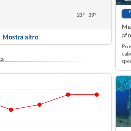
P
21°
29°
Met
afo
Mostra altro
tem
Pro
cal
sa
spec
Sud.
are