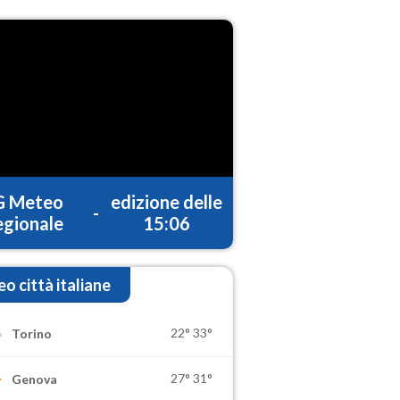
G Meteo
edizione delle
-
gionale
15:06
o città italiane
22°
33°
Torino
27°
31°
Genova