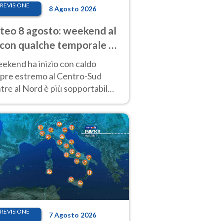
REVISIONE
8 Agosto 2026
eo 8 agosto: weekend al
 con qualche temporale e
do estremo al Centro-Sud
eekend ha inizio con caldo
pre estremo al Centro-Sud
re al Nord è più sopportabile
 a domenica 9. Temporali di
re sui rilievi.
REVISIONE
7 Agosto 2026