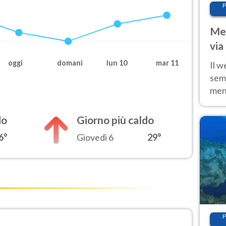
P
Met
via
cal
oggi
domani
lun 10
mar 11
Il w
sem
ment
fino
calo
do
Giorno più caldo
6°
Giovedì 6
29°
P