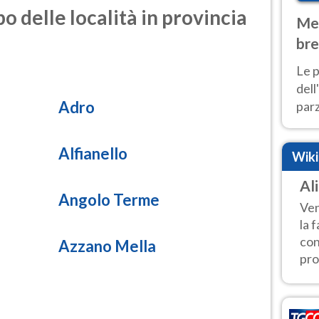
o delle località in provincia
Met
bre
Nor
Le p
dell
Adro
parz
al 
40 g
Alfianello
Wik
Ali
Angolo Terme
Ven
la 
con
Azzano Mella
pro