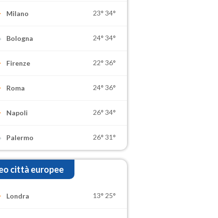
23°
34°
Milano
24°
34°
Bologna
22°
36°
Firenze
24°
36°
Roma
26°
34°
Napoli
26°
31°
Palermo
o città europee
13°
25°
Londra