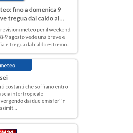
eo: fino a domenica 9
ve tregua dal caldo al
d! Altrove calura e afa
revisioni meteo per il weekend
'8-9 agosto vede una breve e
iale tregua dal caldo estremo
Nord mentre altrove persistono
radi.
imeteo
sei
ti costanti che soffiano entro
fascia intertropicale
vergendo dai due emisferi in
ssimit...