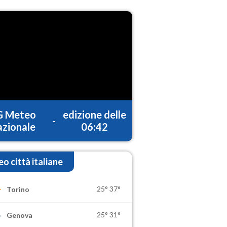
G Meteo
edizione delle
-
zionale
06:42
o città italiane
25°
37°
Torino
25°
31°
Genova