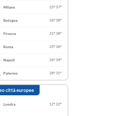
23°
37°
Milano
26°
38°
Bologna
21°
38°
Firenze
23°
36°
Roma
26°
34°
Napoli
28°
31°
Palermo
o città europee
12°
22°
Londra