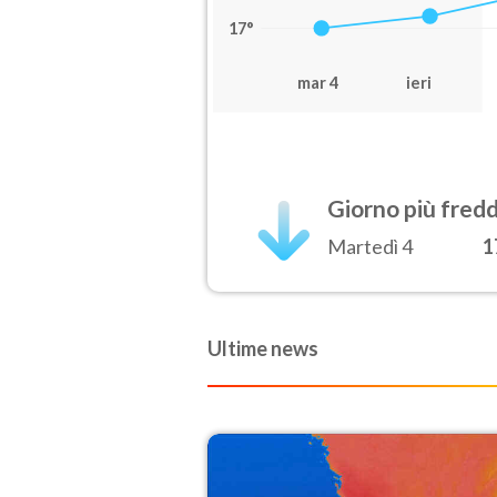
17°
mar 4
ieri
Giorno più fred
Martedì 4
1
Ultime news