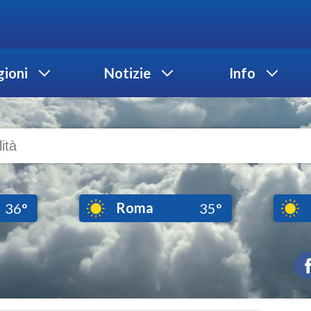
ioni
Notizie
Info
Roma
36°
35°