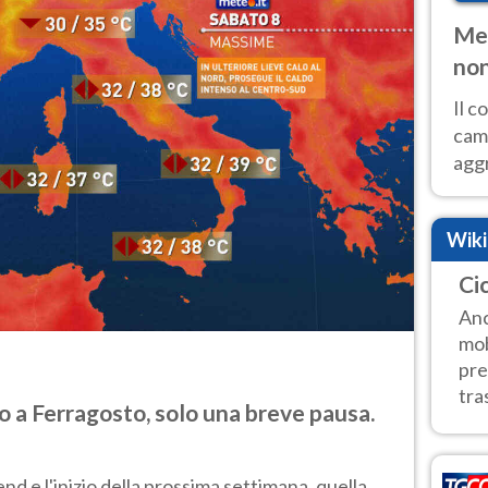
Met
non
Il 
cam
aggr
risc
cal
Wik
Fer
Cic
Anc
mob
pre
tra
 a Ferragosto, solo una breve pausa.
d e l'inizio della prossima settimana, quella