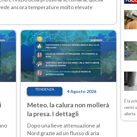
 vede ancora temperature molto elevate
TENDENZA
4 Agosto 2026
È la pr
i
Meteo, la calura non mollerà
centri 
la presa. I dettagli
allerta
ano
Dopo una lieve attenuazione al
Nord grazie ad un flusso di aria