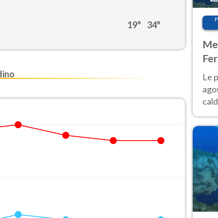
P
19°
34°
Met
Fer
Nor
dino
Le p
agos
cald
all'
Nor