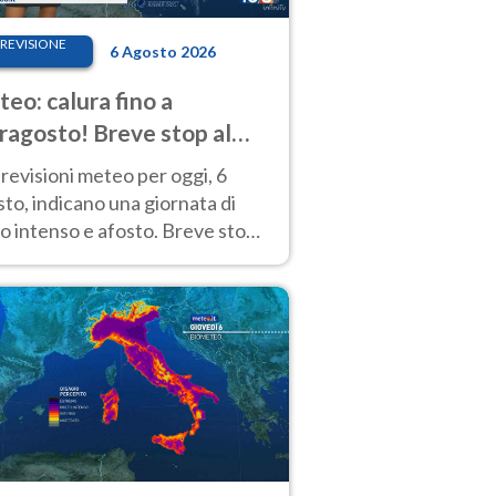
REVISIONE
6 Agosto 2026
eo: calura fino a
ragosto! Breve stop al
d tra 7 e 9 agosto
revisioni meteo per oggi, 6
to, indicano una giornata di
o intenso e afosto. Breve stop
Anticiclone solo sulle regioni del
d.