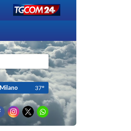
Milano
37°