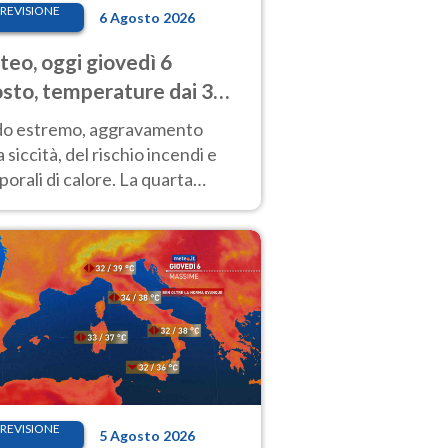
REVISIONE
6 Agosto 2026
eo, oggi giovedì 6
sto, temperature dai 33
40 gradi
do estremo, aggravamento
a siccità, del rischio incendi e
orali di calore. La quarta
nsa ondata di calore non dà
gua e durerà fino Ferragosto
REVISIONE
5 Agosto 2026