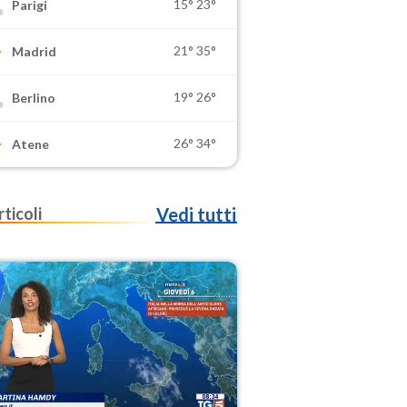
15°
23°
Parigi
21°
35°
Madrid
19°
26°
Berlino
26°
34°
Atene
rticoli
Vedi tutti