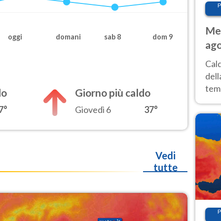
P
Met
oggi
domani
sab 8
dom 9
ago
ai 
Cal
dell
temp
do
Giorno più caldo
inte
7°
Giovedì 6
37°
tre
Vedi
tutte
P