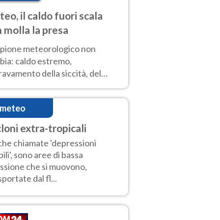
eo, il caldo fuori scala
 molla la presa
copione meteorologico non
bia: caldo estremo,
avamento della siccità, del
hio incendi e temporali di
ore. Nessun cambiamento fino
imeteo
ragosto
loni extra-tropicali
he chiamate 'depressioni
ili', sono aree di bassa
ssione che si muovono,
sportate dal fl...