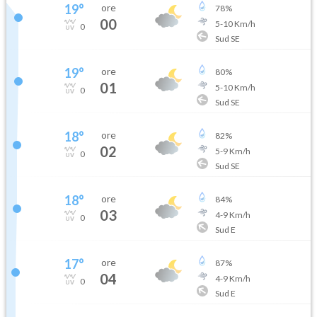
19
°
ore
78
%
00
5
-
10
Km/h
0
Sud SE
19
°
ore
80
%
01
5
-
10
Km/h
0
Sud SE
18
°
ore
82
%
02
5
-
9
Km/h
0
Sud SE
18
°
ore
84
%
03
4
-
9
Km/h
0
Sud E
17
°
ore
87
%
04
4
-
9
Km/h
0
Sud E