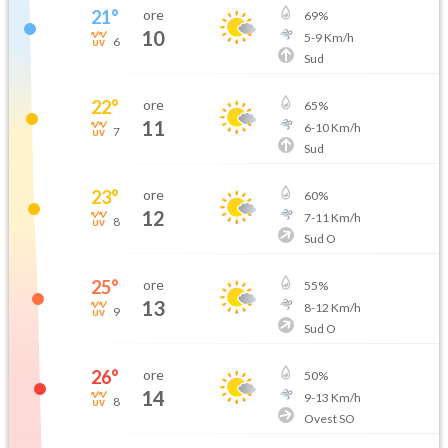
21
°
ore
69
%
10
5
-
9
Km/h
6
Sud
22
°
ore
65
%
11
6
-
10
Km/h
7
Sud
23
°
ore
60
%
12
7
-
11
Km/h
8
Sud O
25
°
ore
55
%
13
8
-
12
Km/h
9
Sud O
26
°
ore
50
%
14
9
-
13
Km/h
8
Ovest SO