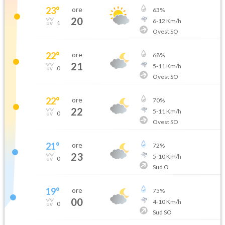
23
°
ore
63
%
20
6
-
12
Km/h
1
Ovest SO
22
°
ore
68
%
21
5
-
11
Km/h
0
Ovest SO
22
°
ore
70
%
22
5
-
11
Km/h
0
Ovest SO
21
°
ore
72
%
23
5
-
10
Km/h
0
Sud O
19
°
ore
75
%
00
4
-
10
Km/h
0
Sud SO