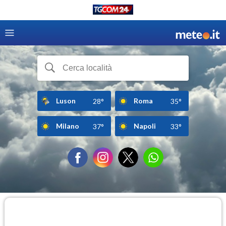
Luson
Roma
28°
35°
Milano
Napoli
37°
33°