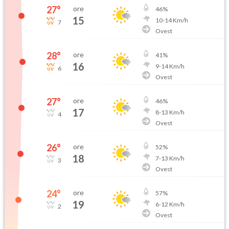
27
°
ore
46
%
15
10
-
14
Km/h
7
Ovest
28
°
ore
41
%
16
9
-
14
Km/h
6
Ovest
27
°
ore
46
%
17
8
-
13
Km/h
4
Ovest
26
°
ore
52
%
18
7
-
13
Km/h
3
Ovest
24
°
ore
57
%
19
6
-
12
Km/h
2
Ovest