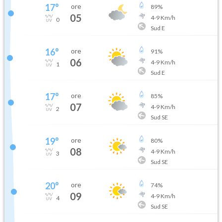
17
°
ore
89
%
05
4
-
9
Km/h
0
Sud E
16
°
ore
91
%
06
4
-
9
Km/h
1
Sud E
17
°
ore
85
%
07
4
-
9
Km/h
2
Sud SE
19
°
ore
80
%
08
4
-
9
Km/h
3
Sud SE
20
°
ore
74
%
09
4
-
9
Km/h
4
Sud SE