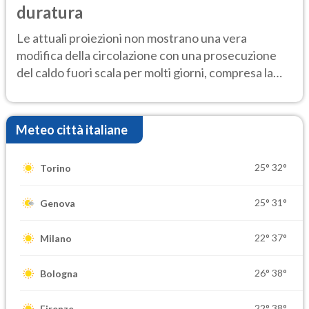
duratura
Le attuali proiezioni non mostrano una vera
modifica della circolazione con una prosecuzione
del caldo fuori scala per molti giorni, compresa la
settimana di Ferragosto
Meteo città italiane
25°
32°
Torino
25°
31°
Genova
22°
37°
Milano
26°
38°
Bologna
22°
38°
Firenze