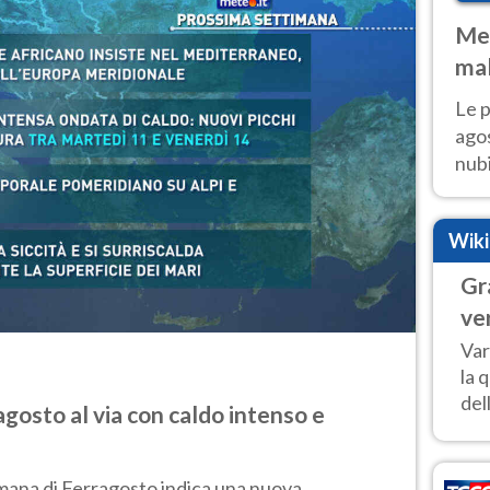
Met
mal
fin
Le p
agos
nubi
Cen
mol
Wik
Gr
ve
Var
la 
del
gosto al via con caldo intenso e
mana di Ferragosto indica una nuova