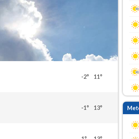
-2°
11°
-1°
13°
Mete
1°
13°