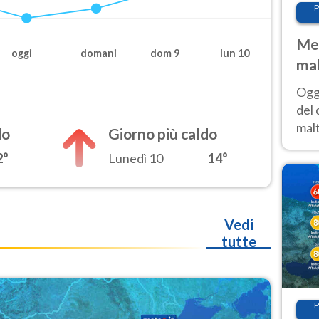
P
Met
oggi
domani
dom 9
lun 10
mal
nub
Oggi
es
del 
malt
do
Giorno più caldo
estr
2°
Lunedì 10
14°
prev
Vedi
tutte
P