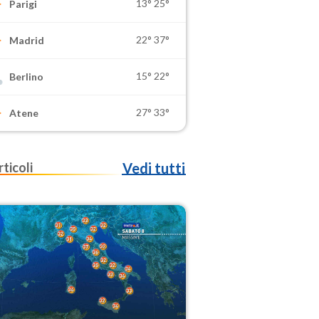
13°
25°
Parigi
22°
37°
Madrid
15°
22°
Berlino
27°
33°
Atene
rticoli
Vedi tutti