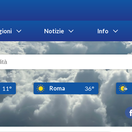
ioni
Notizie
Info
Roma
11°
36°