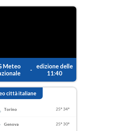
G Meteo
edizione delle
-
zionale
11:40
o città italiane
25°
34°
Torino
25°
30°
Genova