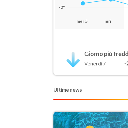
-2°
mer 5
ieri
Giorno più fred
Venerdì 7
-
Ultime news