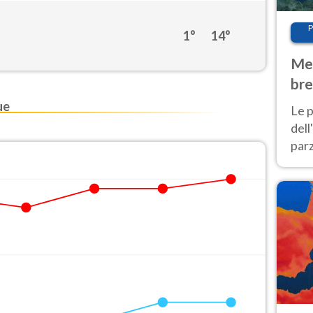
P
1°
14°
Met
bre
Nor
ue
Le p
dell
parz
al 
40 g