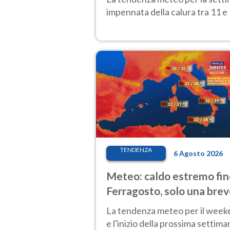
impennata della calura tra 11 e 
TENDENZA
6 Agosto 2026
Meteo: caldo estremo fin
Ferragosto, solo una bre
pausa. Ecco dove
La tendenza meteo per il wee
e l'inizio della prossima settima