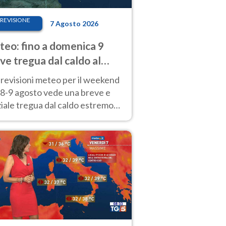
REVISIONE
7 Agosto 2026
eo: fino a domenica 9
ve tregua dal caldo al
d! Altrove calura e afa
revisioni meteo per il weekend
'8-9 agosto vede una breve e
iale tregua dal caldo estremo
Nord mentre altrove persistono
radi.