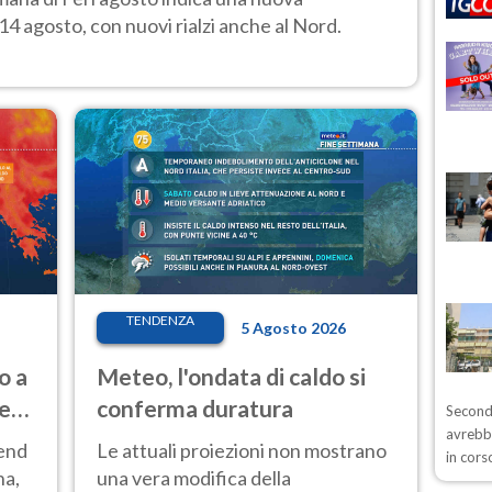
14 agosto, con nuovi rialzi anche al Nord.
TENDENZA
5 Agosto 2026
o a
Meteo, l'ondata di caldo si
ve
conferma duratura
Secondo
avrebb
kend
Le attuali proiezioni non mostrano
in cors
na,
una vera modifica della