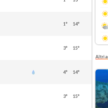
1°
14°
3°
15°
Altri a
4°
14°
3°
15°