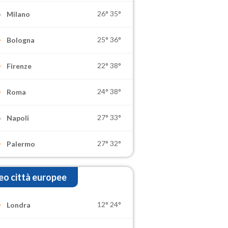
26°
35°
Milano
25°
36°
Bologna
22°
38°
Firenze
24°
38°
Roma
27°
33°
Napoli
27°
32°
Palermo
o città europee
12°
24°
Londra