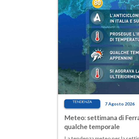
TENDENZA
7 Agosto 2026
Meteo: settimana di Ferra
qualche temporale
La tendenza meteo per la setti