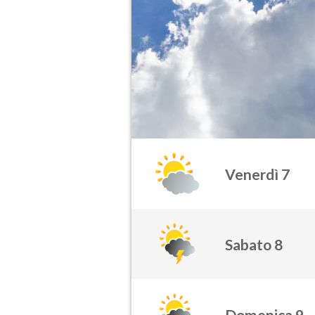
Venerdì 7
Sabato 8
Domenica 9