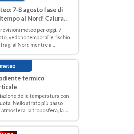
eo: 7-8 agosto fase di
tempo al Nord! Calura
o a Ferragosto
revisioni meteo per oggi, 7
to, vedono temporali e rischio
fragi al Nord mentre al
tro-Sud sole e caldo sempre
to intenso.
imeteo
adiente termico
rticale
iazione delle temperatura con
quota. Nello strato più basso
l'atmosfera, la troposfera, la ...