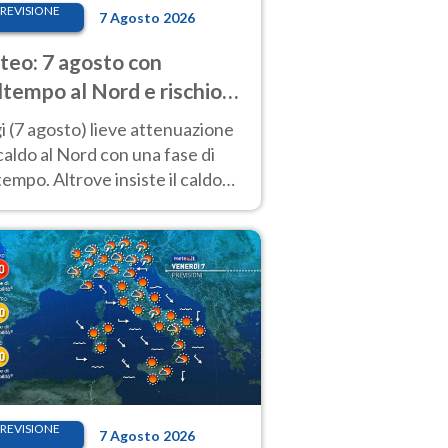
REVISIONE
7 Agosto 2026
eo: 7 agosto con
tempo al Nord e rischio
ifragi. Altrove caldo
 (7 agosto) lieve attenuazione
tremo
caldo al Nord con una fase di
empo. Altrove insiste il caldo
emo con picchi di 40°C. Le
isioni
REVISIONE
7 Agosto 2026