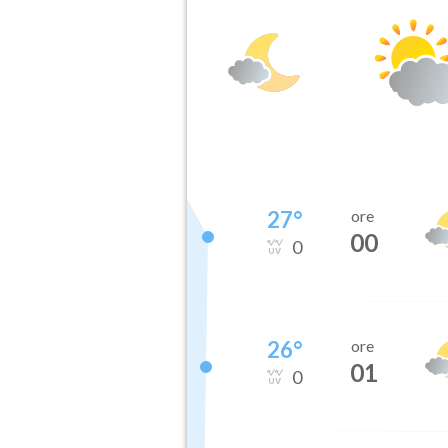
27
°
ore
00
0
26
°
ore
01
0