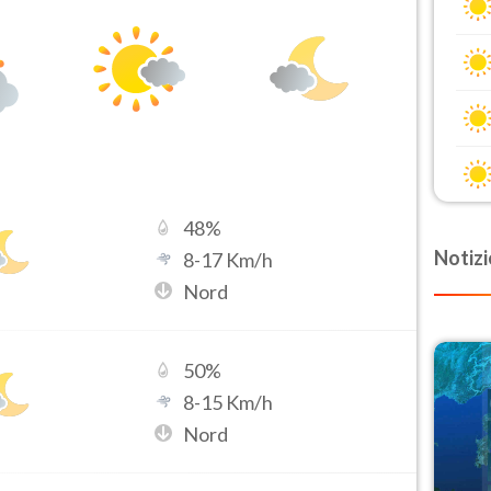
48
%
Notizi
8
-
17
Km/h
Nord
50
%
8
-
15
Km/h
Nord