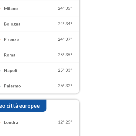
24°
35°
Milano
24°
34°
Bologna
24°
37°
Firenze
25°
35°
Roma
25°
33°
Napoli
26°
32°
Palermo
o città europee
12°
25°
Londra