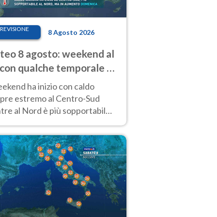
REVISIONE
8 Agosto 2026
eo 8 agosto: weekend al
 con qualche temporale e
do estremo al Centro-Sud
eekend ha inizio con caldo
pre estremo al Centro-Sud
re al Nord è più sopportabile
 a domenica 9. Temporali di
re sui rilievi.