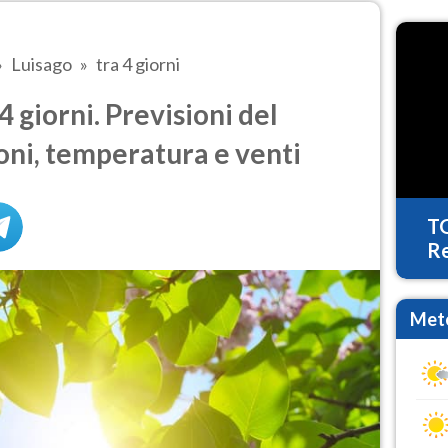
Luisago
tra 4 giorni
 giorni. Previsioni del
oni, temperatura e venti
T
Re
Mete