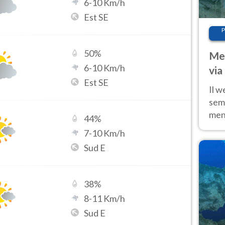
6
-
10
Km/h
Est SE
P
50
%
Met
6
-
10
Km/h
via
Est SE
cal
Il w
sem
ment
44
%
fino
7
-
10
Km/h
calo
Sud E
38
%
8
-
11
Km/h
Sud E