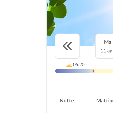
Ma
11 ag
06:20
Notte
Mattin