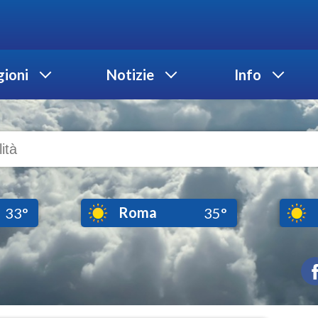
ioni
Notizie
Info
Roma
33°
35°