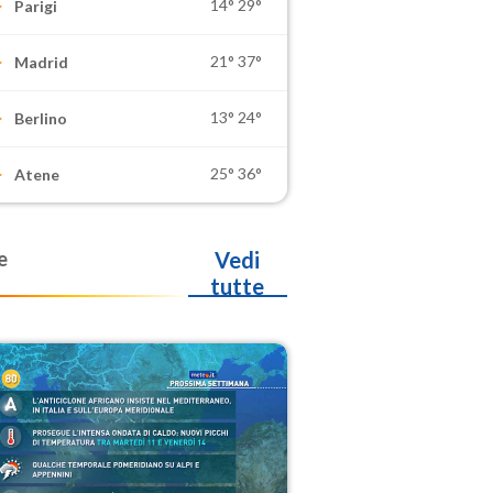
14°
29°
Parigi
21°
37°
Madrid
13°
24°
Berlino
25°
36°
Atene
e
Vedi
tutte