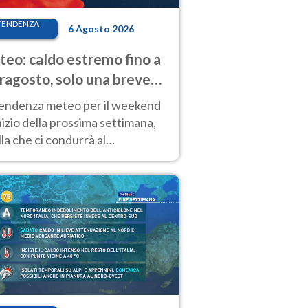
TENDENZA
6 Agosto 2026
eo: caldo estremo fino a
ragosto, solo una breve
sa. Ecco dove
tendenza meteo per il weekend
inizio della prossima settimana,
la che ci condurrà al
ragosto, vede ancora
perature molto elevate