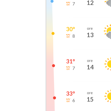
12
7
30
°
ore
13
8
31
°
ore
14
7
33
°
ore
15
6