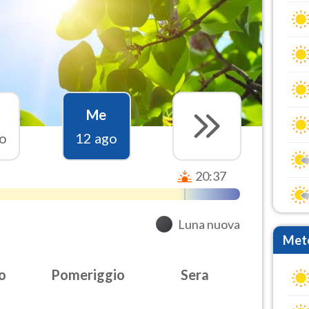
Me
o
12 ago
20:37
Luna nuova
Mete
o
Pomeriggio
Sera