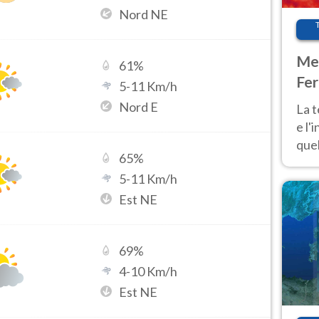
Nord NE
Met
61
%
Fer
5
-
11
Km/h
pau
Nord E
La 
e l'
quel
65
%
Fer
5
-
11
Km/h
tem
Est NE
69
%
4
-
10
Km/h
Est NE