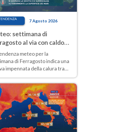
TENDENZA
7 Agosto 2026
eo: settimana di
ragosto al via con caldo
enso e qualche temporale
tendenza meteo per la
imana di Ferragosto indica una
a impennata della calura tra
 14 agosto, con nuovi rialzi
he al Nord.