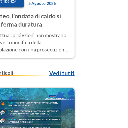
TENDENZA
5 Agosto 2026
eo, l'ondata di caldo si
ferma duratura
ttuali proiezioni non mostrano
vera modifica della
colazione con una prosecuzione
caldo fuori scala per molti
ni, compresa la settimana di
ragosto
rticoli
Vedi tutti