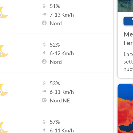
51
%
7
-
13
Km/h
Nord
Met
Fer
52
%
int
6
-
12
Km/h
La 
sett
Nord
nuov
11 e
53
%
anc
6
-
11
Km/h
Nord NE
57
%
6
-
11
Km/h