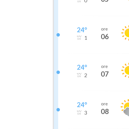
0
24
°
ore
06
1
24
°
ore
07
2
24
°
ore
08
3