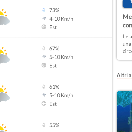
73
%
Met
4
-
10
Km/h
con
Est
Le a
una 
67
%
cir
5
-
10
Km/h
del 
Est
gior
Fer
Altri a
61
%
5
-
10
Km/h
Est
55
%