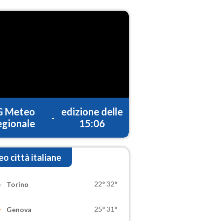
G Meteo
edizione delle
-
gionale
15:06
o città italiane
22°
32°
Torino
25°
31°
Genova