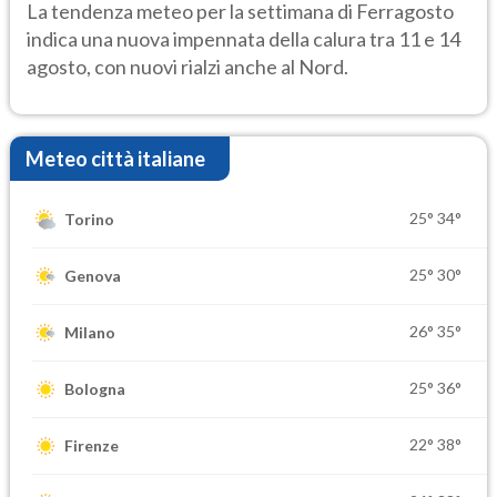
temporale
La tendenza meteo per la settimana di Ferragosto
indica una nuova impennata della calura tra 11 e 14
agosto, con nuovi rialzi anche al Nord.
Meteo città italiane
25°
34°
Torino
25°
30°
Genova
26°
35°
Milano
25°
36°
Bologna
22°
38°
Firenze