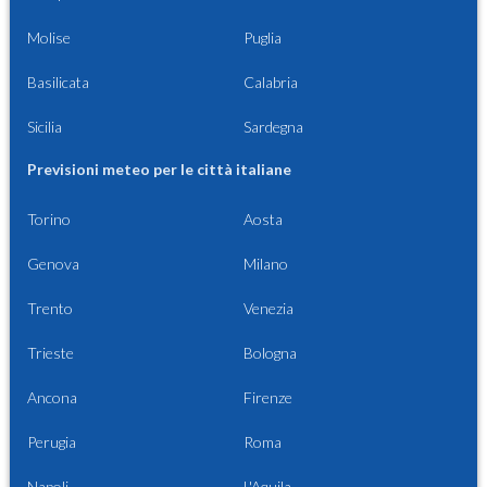
Molise
Puglia
Basilicata
Calabria
Sicilia
Sardegna
Previsioni meteo per le città italiane
Torino
Aosta
Genova
Milano
Trento
Venezia
Trieste
Bologna
Ancona
Firenze
Perugia
Roma
Napoli
L'Aquila