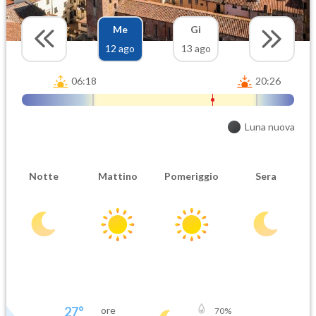
Me
Gi
12 ago
13 ago
06:18
20:26
Luna nuova
Notte
Mattino
Pomeriggio
Sera
27
°
ore
70
%