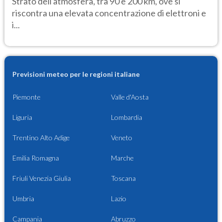
Strato dell'atmosfera, tra 90 e 200 km, ove si
riscontra una elevata concentrazione di elettroni e
i...
Previsioni meteo per le regioni italiane
Piemonte
Valle d'Aosta
Liguria
Lombardia
Trentino Alto Adige
Veneto
Emilia Romagna
Marche
Friuli Venezia Giulia
Toscana
Umbria
Lazio
Campania
Abruzzo