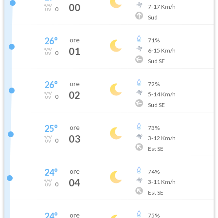
00
7
-
17
Km/h
0
Sud
26
°
ore
71
%
01
6
-
15
Km/h
0
Sud SE
26
°
ore
72
%
02
5
-
14
Km/h
0
Sud SE
25
°
ore
73
%
03
3
-
12
Km/h
0
Est SE
24
°
ore
74
%
04
3
-
11
Km/h
0
Est SE
24
°
ore
75
%