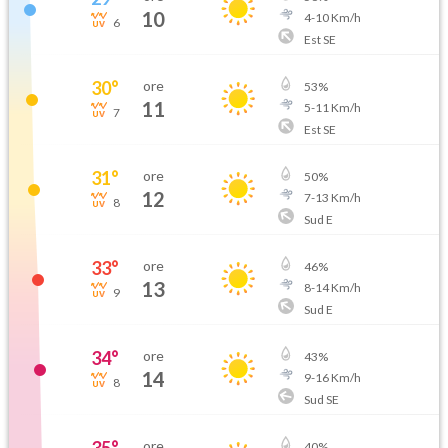
10
4
-
10
Km/h
6
Est SE
30
°
ore
53
%
11
5
-
11
Km/h
7
Est SE
31
°
ore
50
%
12
7
-
13
Km/h
8
Sud E
33
°
ore
46
%
13
8
-
14
Km/h
9
Sud E
34
°
ore
43
%
14
9
-
16
Km/h
8
Sud SE
35
°
ore
40
%