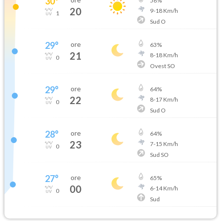
30
°
58
%
20
9
-
18
Km/h
1
Sud O
29
°
ore
63
%
21
8
-
18
Km/h
0
Ovest SO
29
°
ore
64
%
22
8
-
17
Km/h
0
Sud O
28
°
ore
64
%
23
7
-
15
Km/h
0
Sud SO
27
°
ore
65
%
00
6
-
14
Km/h
0
Sud