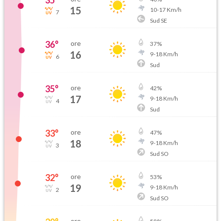
15
10
-
17
Km/h
7
Sud SE
36
°
ore
37
%
16
9
-
18
Km/h
6
Sud
35
°
ore
42
%
17
9
-
18
Km/h
4
Sud
33
°
ore
47
%
18
9
-
18
Km/h
3
Sud SO
32
°
ore
53
%
19
9
-
18
Km/h
2
Sud SO
ore