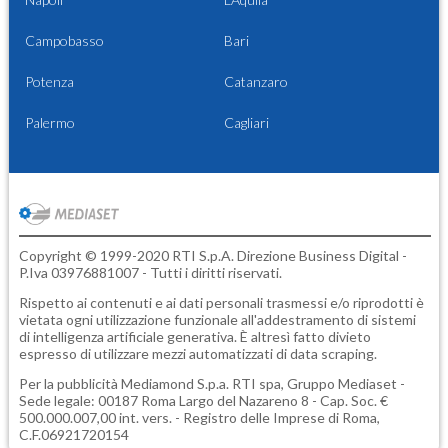
Campobasso
Bari
Potenza
Catanzaro
Palermo
Cagliari
Copyright © 1999-2020 RTI S.p.A. Direzione Business Digital -
P.Iva 03976881007 - Tutti i diritti riservati.
Rispetto ai contenuti e ai dati personali trasmessi e/o riprodotti è
vietata ogni utilizzazione funzionale all'addestramento di sistemi
di intelligenza artificiale generativa. È altresì fatto divieto
espresso di utilizzare mezzi automatizzati di data scraping.
Per la pubblicità
Mediamond S.p.a.
RTI spa, Gruppo Mediaset -
Sede legale: 00187 Roma Largo del Nazareno 8 - Cap. Soc. €
500.000.007,00 int. vers. - Registro delle Imprese di Roma,
C.F.06921720154