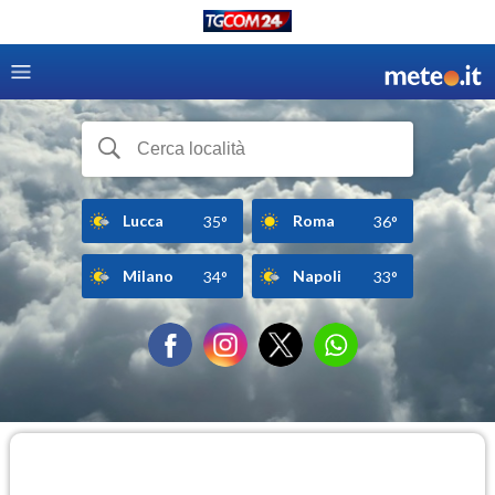
Lucca
Roma
35°
36°
Milano
Napoli
34°
33°