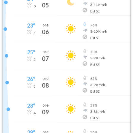
05
3
-
11
Km/h
0
Est SE
23
°
ore
76
%
06
3
-
10
Km/h
1
Est SE
25
°
ore
70
%
07
3
-
9
Km/h
2
Est SE
26
°
ore
65
%
08
3
-
9
Km/h
3
Est SE
28
°
ore
59
%
09
3
-
8
Km/h
4
Est SE
29
°
ore
56
%