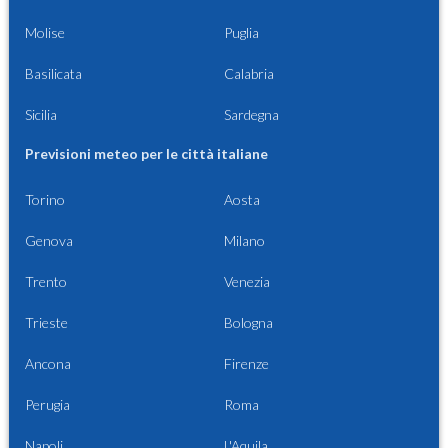
Molise
Puglia
Basilicata
Calabria
Sicilia
Sardegna
Previsioni meteo per le città italiane
Torino
Aosta
Genova
Milano
Trento
Venezia
Trieste
Bologna
Ancona
Firenze
Perugia
Roma
Napoli
L'Aquila