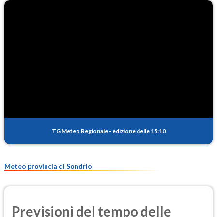
O3
66.6
(Ozono)
NO2
1.5
(Diossido di azoto)
SO2
0.2
(Anidride solforosa)
PM10
11.3
(Materia particolata)
TG Meteo Regionale
-
edizione delle 15:10
PM25
7.7
(Materia particolata)
Meteo provincia di Sondrio
Previsioni del tempo delle