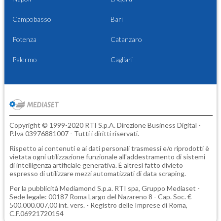
Campobasso
Bari
Potenza
Catanzaro
Palermo
Cagliari
Copyright © 1999-2020 RTI S.p.A. Direzione Business Digital -
P.Iva 03976881007 - Tutti i diritti riservati.
Rispetto ai contenuti e ai dati personali trasmessi e/o riprodotti è
vietata ogni utilizzazione funzionale all'addestramento di sistemi
di intelligenza artificiale generativa. È altresì fatto divieto
espresso di utilizzare mezzi automatizzati di data scraping.
Per la pubblicità
Mediamond S.p.a.
RTI spa, Gruppo Mediaset -
Sede legale: 00187 Roma Largo del Nazareno 8 - Cap. Soc. €
500.000.007,00 int. vers. - Registro delle Imprese di Roma,
C.F.06921720154