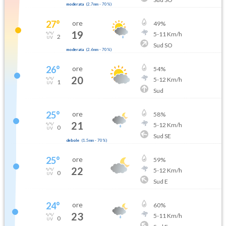
moderata
(
2.7mm
-
70
%)
27
°
ore
49
%
19
5
-
11
Km/h
2
Sud SO
moderata
(
2.6mm
-
70
%)
26
°
ore
54
%
20
5
-
12
Km/h
1
Sud
25
°
ore
58
%
21
5
-
12
Km/h
0
Sud SE
debole
(
1.5mm
-
70
%)
25
°
ore
59
%
22
5
-
12
Km/h
0
Sud E
24
°
ore
60
%
23
5
-
11
Km/h
0