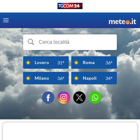
Lovero
Roma
31°
36°
Milano
Napoli
36°
34°