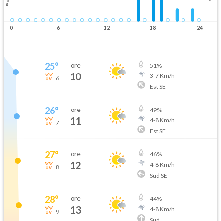
Pioggia
0
6
12
18
24
25
°
ore
51
%
10
3
-
7
Km/h
6
Est SE
26
°
ore
49
%
11
4
-
8
Km/h
7
Est SE
27
°
ore
46
%
12
4
-
8
Km/h
8
Sud SE
28
°
ore
44
%
13
4
-
8
Km/h
9
Sud