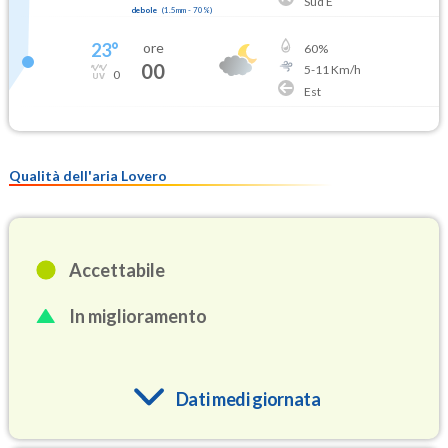
Sud E
debole
(
1.5mm
-
70
%)
23
°
ore
60
%
00
5
-
11
Km/h
0
Est
Qualità dell'aria Lovero
Accettabile
In miglioramento
Dati medi giornata