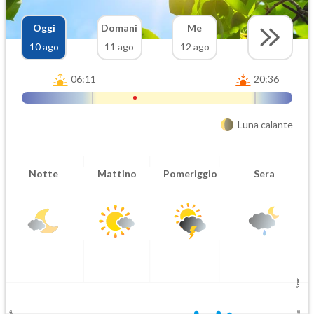
Oggi
Domani
Me
10 ago
11 ago
12 ago
06:11
20:36
Luna calante
Notte
Mattino
Pomeriggio
Sera
5 mm
2.5