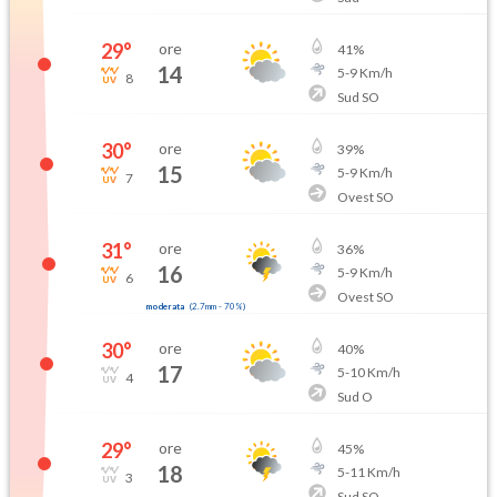
29
°
ore
41
%
14
5
-
9
Km/h
8
Sud SO
30
°
ore
39
%
15
5
-
9
Km/h
7
Ovest SO
31
°
ore
36
%
16
5
-
9
Km/h
6
Ovest SO
moderata
(
2.7mm
-
70
%)
30
°
ore
40
%
17
5
-
10
Km/h
4
Sud O
29
°
ore
45
%
18
5
-
11
Km/h
3
Sud SO