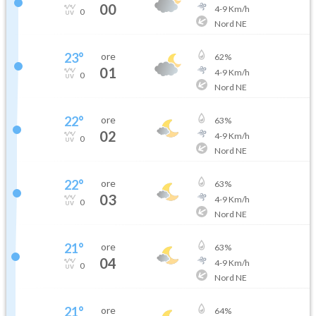
00
4
-
9
Km/h
0
Nord NE
23
°
ore
62
%
01
4
-
9
Km/h
0
Nord NE
22
°
ore
63
%
02
4
-
9
Km/h
0
Nord NE
22
°
ore
63
%
03
4
-
9
Km/h
0
Nord NE
21
°
ore
63
%
04
4
-
9
Km/h
0
Nord NE
21
°
ore
64
%