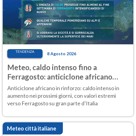
TENDENZA
8 Agosto 2026
Meteo, caldo intenso fino a
Ferragosto: anticiclone africano
ancora protagonista
Anticiclone africano in rinforzo: caldo intenso in
aumento nei prossimi giorni, con valori estremi
verso Ferragosto su gran parte d’Italia
Meteo città italiane