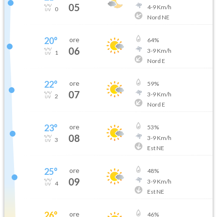
05
4
-
9
Km/h
0
Nord NE
20
°
ore
64
%
06
3
-
9
Km/h
1
Nord E
22
°
ore
59
%
07
3
-
9
Km/h
2
Nord E
23
°
ore
53
%
08
3
-
9
Km/h
3
Est NE
25
°
ore
48
%
09
3
-
9
Km/h
4
Est NE
26
°
ore
46
%