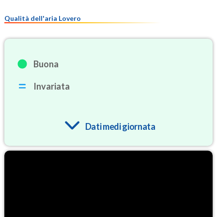
Qualità dell'aria Lovero
Buona
Invariata
Dati medi giornata
O3
59.7
(Ozono)
NO2
1.3
(Diossido di azoto)