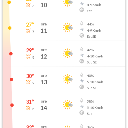
10
4
-
9
Km/h
6
Est
27
°
ore
44
%
11
4
-
9
Km/h
7
Est SE
29
°
ore
42
%
12
4
-
10
Km/h
8
Sud SE
30
°
ore
40
%
13
5
-
10
Km/h
9
Sud SE
31
°
ore
38
%
14
5
-
10
Km/h
8
Sud
32
°
ore
36
%