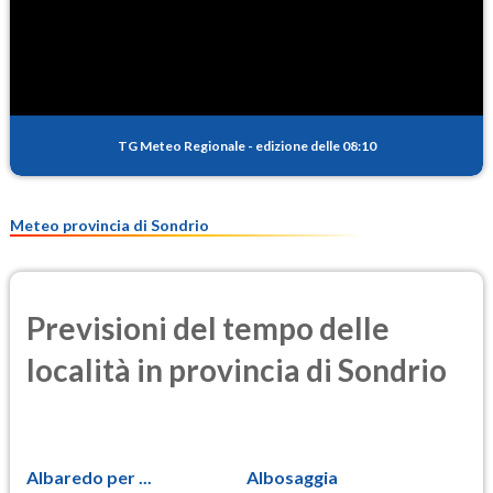
SO2
0.1
(Anidride solforosa)
PM10
9.8
(Materia particolata)
TG Meteo Regionale
-
edizione delle 08:10
PM25
6.5
(Materia particolata)
Meteo provincia di Sondrio
Previsioni del tempo delle
località in provincia di Sondrio
Albaredo per ...
Albosaggia