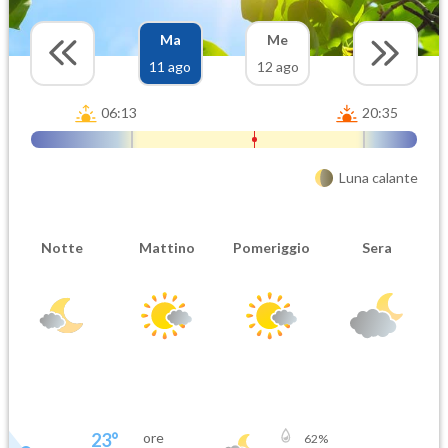
Ma
Me
11 ago
12 ago
06:13
20:35
Luna calante
Notte
Mattino
Pomeriggio
Sera
23
°
ore
62
%