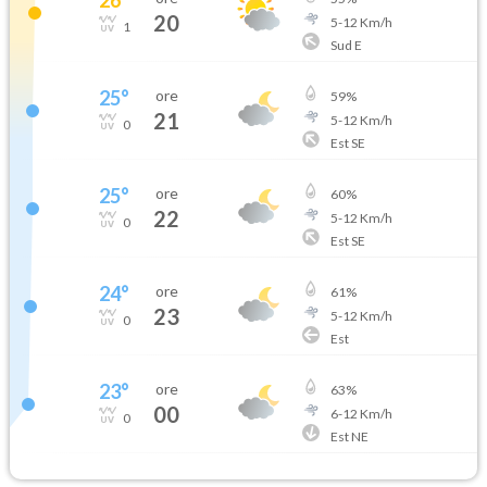
20
5
-
12
Km/h
1
Sud E
25
°
ore
59
%
21
5
-
12
Km/h
0
Est SE
25
°
ore
60
%
22
5
-
12
Km/h
0
Est SE
24
°
ore
61
%
23
5
-
12
Km/h
0
Est
23
°
ore
63
%
00
6
-
12
Km/h
0
Est NE