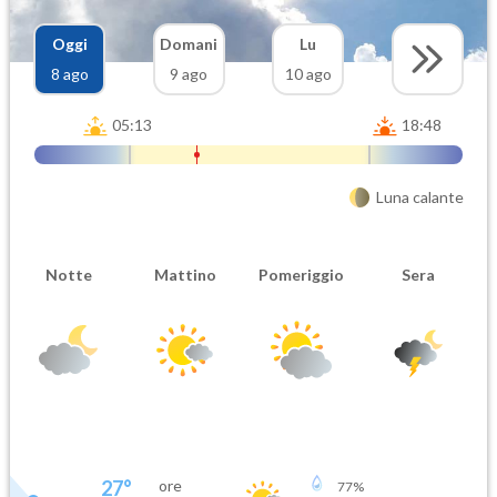
Oggi
Domani
Lu
8 ago
9 ago
10 ago
05:13
18:48
Luna calante
Notte
Mattino
Pomeriggio
Sera
27
°
ore
77
%