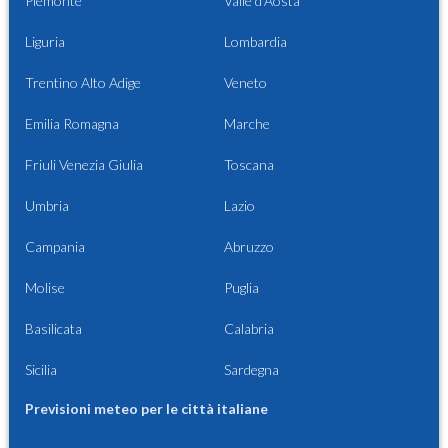
Piemonte
Valle d'Aosta
Liguria
Lombardia
Trentino Alto Adige
Veneto
Emilia Romagna
Marche
Friuli Venezia Giulia
Toscana
Umbria
Lazio
Campania
Abruzzo
Molise
Puglia
Basilicata
Calabria
Sicilia
Sardegna
Previsioni meteo per le città italiane