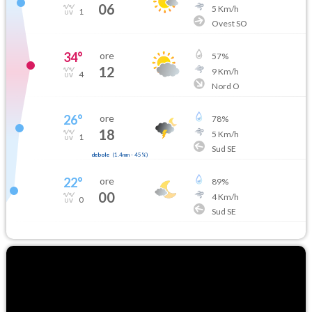
06
5
Km/h
1
Ovest SO
34
°
ore
57
%
12
9
Km/h
4
Nord O
26
°
ore
78
%
18
5
Km/h
1
Sud SE
debole
(
1.4mm
-
45
%)
22
°
ore
89
%
00
4
Km/h
0
Sud SE