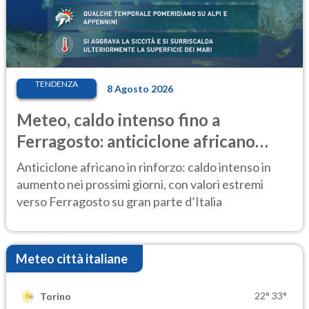
TENDENZA
8 Agosto 2026
Meteo, caldo intenso fino a
Ferragosto: anticiclone africano
ancora protagonista
Anticiclone africano in rinforzo: caldo intenso in
aumento nei prossimi giorni, con valori estremi
verso Ferragosto su gran parte d’Italia
Meteo città italiane
22°
33°
Torino