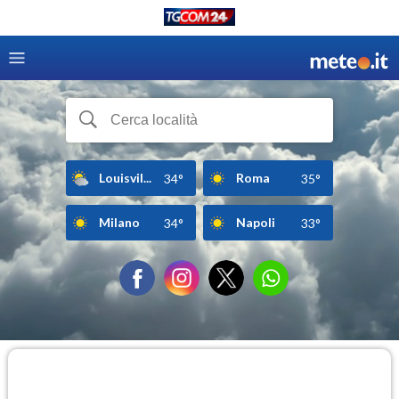
Louisvil...
Roma
34°
35°
Milano
Napoli
34°
33°