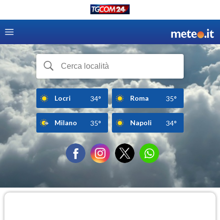
Locri
Roma
34°
35°
Milano
Napoli
35°
34°