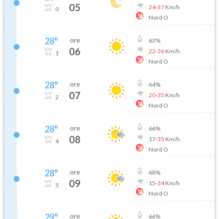
05
24
-
37
Km/h
0
Nord O
28
°
ore
63
%
06
22
-
36
Km/h
1
Nord O
28
°
ore
64
%
07
20
-
35
Km/h
2
Nord O
28
°
ore
66
%
08
17
-
35
Km/h
4
Nord O
28
°
ore
68
%
09
15
-
34
Km/h
5
Nord O
29
°
ore
66
%