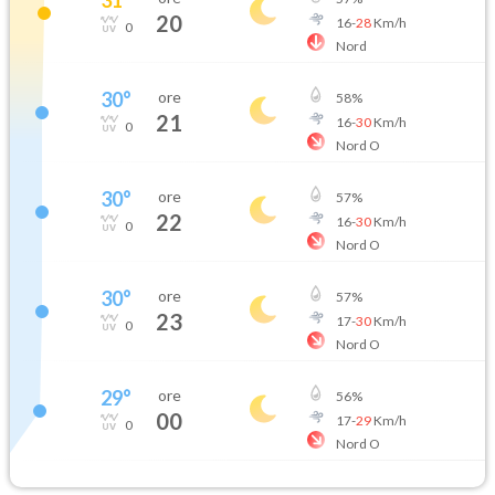
20
16
-
28
Km/h
0
Nord
30
°
ore
58
%
21
16
-
30
Km/h
0
Nord O
30
°
ore
57
%
22
16
-
30
Km/h
0
Nord O
30
°
ore
57
%
23
17
-
30
Km/h
0
Nord O
29
°
ore
56
%
00
17
-
29
Km/h
0
Nord O