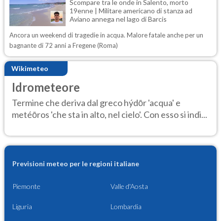
Scompare tra le onde in Salento, morto
19enne | Militare americano di stanza ad
Aviano annega nel lago di Barcis
Ancora un weekend di tragedie in acqua. Malore fatale anche per un
bagnante di 72 anni a Fregene (Roma)
Wikimeteo
Idrometeore
Termine che deriva dal greco hýdōr 'acqua' e
metéōros 'che sta in alto, nel cielo'. Con esso si indi...
Previsioni meteo per le regioni italiane
Piemonte
Valle d'Aosta
Liguria
Lombardia