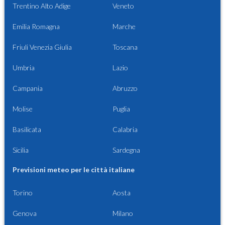
Trentino Alto Adige
Veneto
Emilia Romagna
Marche
Friuli Venezia Giulia
Toscana
Umbria
Lazio
Campania
Abruzzo
Molise
Puglia
Basilicata
Calabria
Sicilia
Sardegna
Previsioni meteo per le città italiane
Torino
Aosta
Genova
Milano