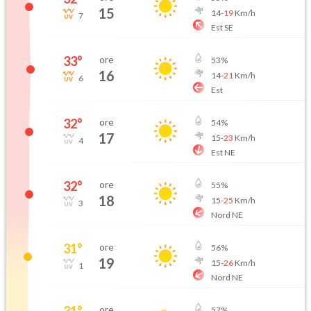
15
14
-
19
Km/h
7
Est SE
33
°
ore
53
%
16
14
-
21
Km/h
6
Est
32
°
ore
54
%
17
15
-
23
Km/h
4
Est NE
32
°
ore
55
%
18
15
-
25
Km/h
3
Nord NE
31
°
ore
56
%
19
15
-
26
Km/h
1
Nord NE
31
°
ore
57
%