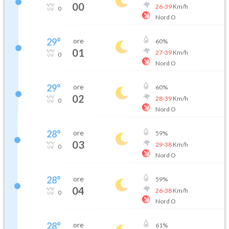
00
26
-
39
Km/h
0
Nord O
29
°
ore
60
%
01
27
-
39
Km/h
0
Nord O
29
°
ore
60
%
02
28
-
39
Km/h
0
Nord O
28
°
ore
59
%
03
29
-
38
Km/h
0
Nord O
28
°
ore
59
%
04
26
-
38
Km/h
0
Nord O
28
°
ore
61
%