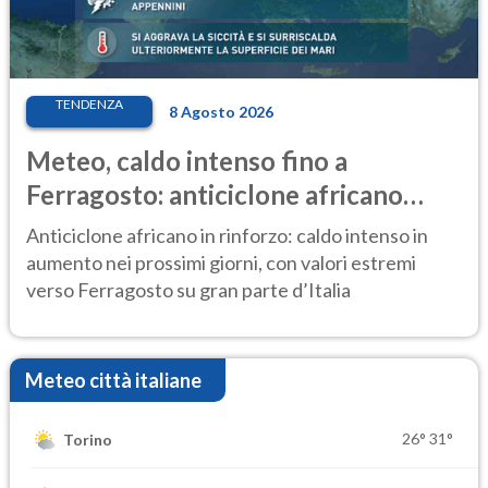
TENDENZA
8 Agosto 2026
Meteo, caldo intenso fino a
Ferragosto: anticiclone africano
ancora protagonista
Anticiclone africano in rinforzo: caldo intenso in
aumento nei prossimi giorni, con valori estremi
verso Ferragosto su gran parte d’Italia
Meteo città italiane
26°
31°
Torino