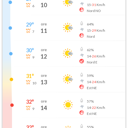
10
15
-
31
Km/h
6
Nord NO
29
°
ore
64
%
11
15
-
29
Km/h
7
Nord
30
°
ore
62
%
12
14
-
26
Km/h
9
Nord E
31
°
ore
59
%
13
14
-
24
Km/h
10
Est NE
32
°
ore
57
%
14
14
-
22
Km/h
9
Est NE
32
°
ore
55
%