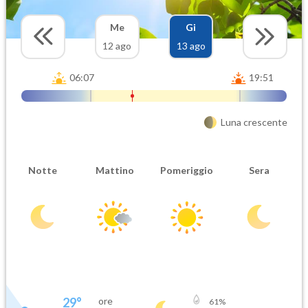
Me
Gi
12 ago
13 ago
06:07
19:51
Luna crescente
Notte
Mattino
Pomeriggio
Sera
29
°
ore
61
%