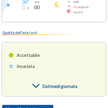
30
°
ore
64
%
00
31
-
46
Km/h
0
Nord O
Qualità dell'aria Locri
Accettabile
Invariata
Dati medi giornata
O3