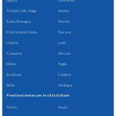
Liguria
Lombardia
Trentino Alto Adige
Veneto
Emilia Romagna
Marche
Friuli Venezia Giulia
Toscana
Umbria
Lazio
Campania
Abruzzo
Molise
Puglia
Basilicata
Calabria
Sicilia
Sardegna
Previsioni meteo per le città italiane
Torino
Aosta