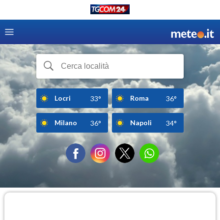
Locri
Roma
33°
36°
Milano
Napoli
36°
34°