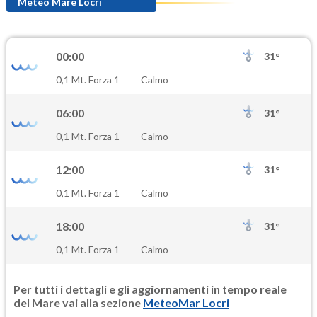
94.0
(Ozono)
Meteo Mare Locri
NO2
1.3
(Diossido di azoto)
00:00
31°
SO2
0,1 Mt. Forza 1
Calmo
0.5
(Anidride solforosa)
06:00
31°
PM10
0,1 Mt. Forza 1
Calmo
17.9
(Materia particolata)
12:00
31°
PM25
0,1 Mt. Forza 1
Calmo
11.1
(Materia particolata)
18:00
31°
0,1 Mt. Forza 1
Calmo
Per tutti i dettagli e gli aggiornamenti in tempo reale
del Mare vai alla sezione
MeteoMar Locri