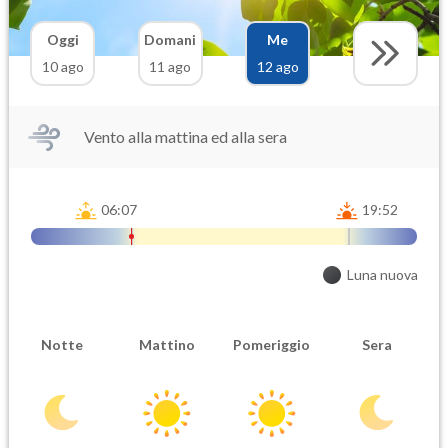
Oggi
Domani
Me
10 ago
11 ago
12 ago
Vento alla mattina ed alla sera
06:07
19:52
Luna nuova
Notte
Mattino
Pomeriggio
Sera