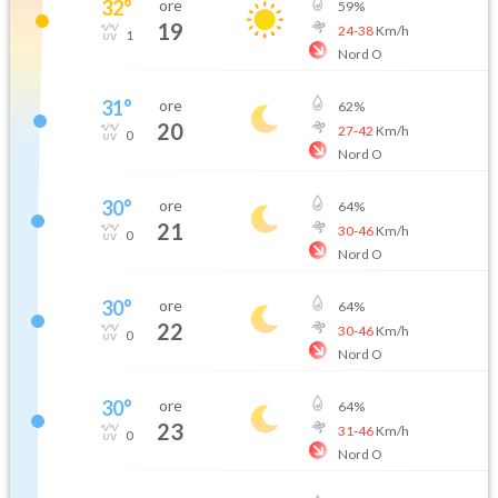
32
°
ore
59
%
19
24
-
38
Km/h
1
Nord O
31
°
ore
62
%
20
27
-
42
Km/h
0
Nord O
30
°
ore
64
%
21
30
-
46
Km/h
0
Nord O
30
°
ore
64
%
22
30
-
46
Km/h
0
Nord O
30
°
ore
64
%
23
31
-
46
Km/h
0
Nord O