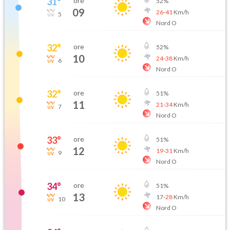
31
°
ore
52
%
09
26
-
41
Km/h
5
Nord O
32
°
ore
52
%
10
24
-
38
Km/h
6
Nord O
32
°
ore
51
%
11
21
-
34
Km/h
7
Nord O
33
°
ore
51
%
12
19
-
31
Km/h
9
Nord O
34
°
ore
51
%
13
17
-
28
Km/h
10
Nord O