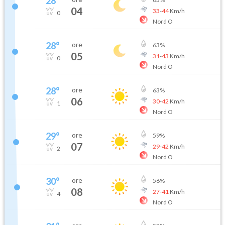
28
°
04
33
-
44
Km/h
0
Nord O
28
°
ore
63
%
05
31
-
43
Km/h
0
Nord O
28
°
ore
63
%
06
30
-
42
Km/h
1
Nord O
29
°
ore
59
%
07
29
-
42
Km/h
2
Nord O
30
°
ore
56
%
08
27
-
41
Km/h
4
Nord O