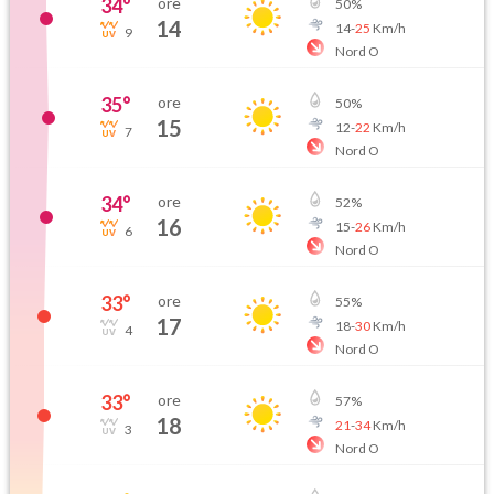
34
°
ore
50
%
14
14
-
25
Km/h
9
Nord O
35
°
ore
50
%
15
12
-
22
Km/h
7
Nord O
34
°
ore
52
%
16
15
-
26
Km/h
6
Nord O
33
°
ore
55
%
17
18
-
30
Km/h
4
Nord O
33
°
ore
57
%
18
21
-
34
Km/h
3
Nord O