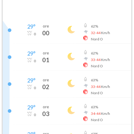
29
°
ore
62
%
00
32
-
44
Km/h
0
Nord O
29
°
ore
62
%
01
33
-
44
Km/h
0
Nord O
29
°
ore
63
%
02
33
-
44
Km/h
0
Nord O
29
°
ore
63
%
03
34
-
44
Km/h
0
Nord O
ore
63
%