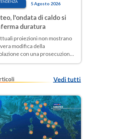
TENDENZA
5 Agosto 2026
eo, l'ondata di caldo si
ferma duratura
ttuali proiezioni non mostrano
vera modifica della
colazione con una prosecuzione
caldo fuori scala per molti
ni, compresa la settimana di
ragosto
rticoli
Vedi tutti