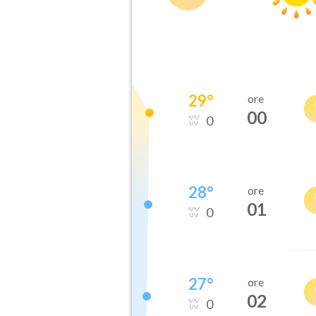
29
°
ore
00
0
28
°
ore
01
0
27
°
ore
02
0