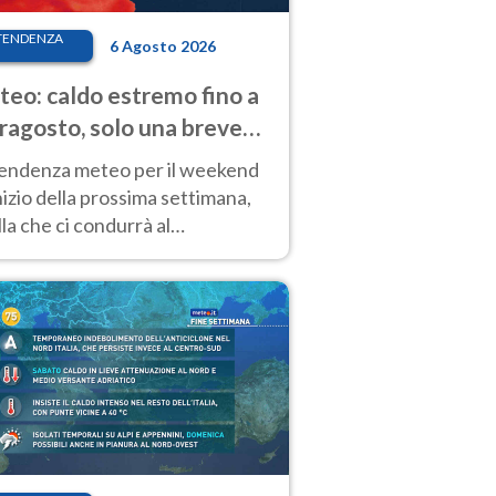
TENDENZA
6 Agosto 2026
eo: caldo estremo fino a
ragosto, solo una breve
sa. Ecco dove
tendenza meteo per il weekend
inizio della prossima settimana,
la che ci condurrà al
ragosto, vede ancora
perature molto elevate