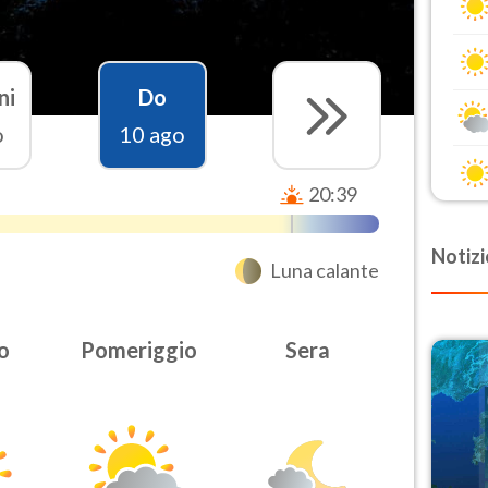
ni
Do
o
10 ago
20:39
Notizi
Luna calante
o
Pomeriggio
Sera