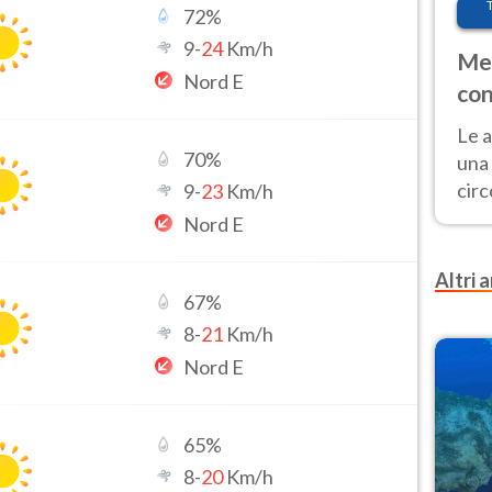
72
%
9
-
24
Km/h
Met
Nord E
con
Le a
70
%
una 
cir
9
-
23
Km/h
del 
Nord E
gior
Fer
Altri a
67
%
8
-
21
Km/h
Nord E
65
%
8
-
20
Km/h