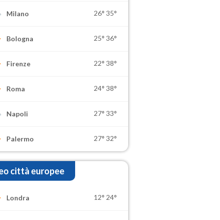
26°
35°
Milano
25°
36°
Bologna
22°
38°
Firenze
24°
38°
Roma
27°
33°
Napoli
27°
32°
Palermo
o città europee
12°
24°
Londra