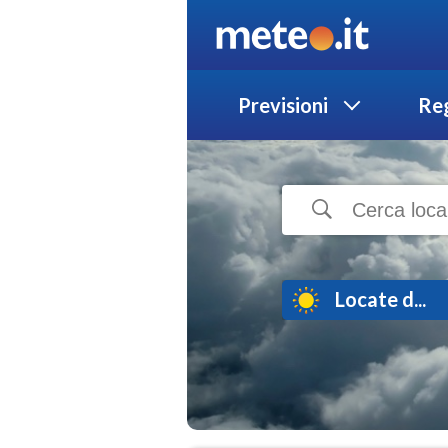
Previsioni
Reg
Locate d...