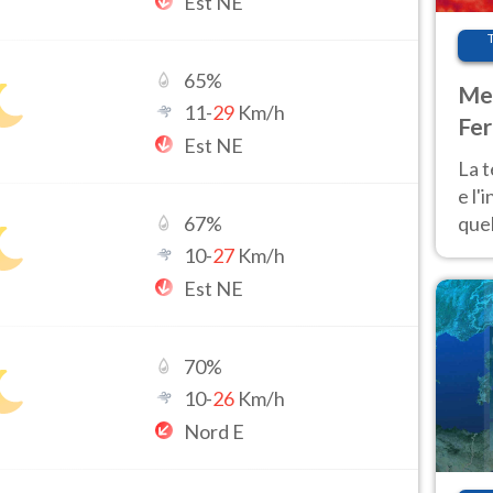
Est NE
65
%
Met
11
-
29
Km/h
Fer
Est NE
pau
La 
e l'
quel
67
%
Fer
10
-
27
Km/h
tem
Est NE
70
%
10
-
26
Km/h
Nord E