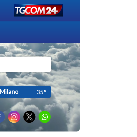
Milano
35°