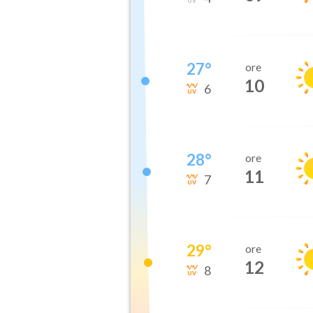
27
°
ore
10
6
28
°
ore
11
7
29
°
ore
12
8