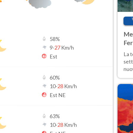
Met
58
%
Fer
9
-
27
Km/h
int
La 
Est
sett
nuov
11 e
60
%
anc
10
-
28
Km/h
Est NE
63
%
10
-
28
Km/h