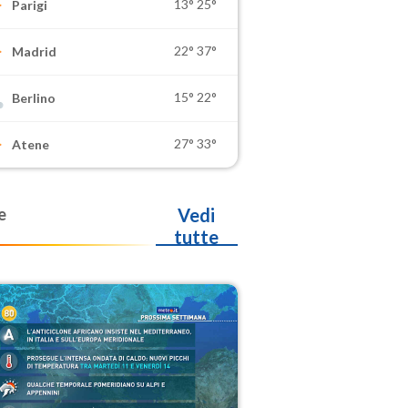
13°
25°
Parigi
22°
37°
Madrid
15°
22°
Berlino
27°
33°
Atene
e
Vedi
tutte