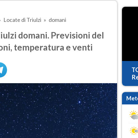
Locate di Triulzi
domani
iulzi domani. Previsioni del
oni, temperatura e venti
T
Re
Mete