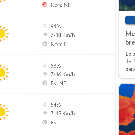
Nord NE
P
61
%
Met
7
-
18
Km/h
bre
Nord E
Nor
Le p
dell
58
%
parz
7
-
16
Km/h
al 
Est NE
40 g
54
%
7
-
15
Km/h
Est