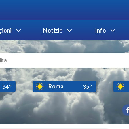
ioni
Notizie
Info
Roma
34°
35°