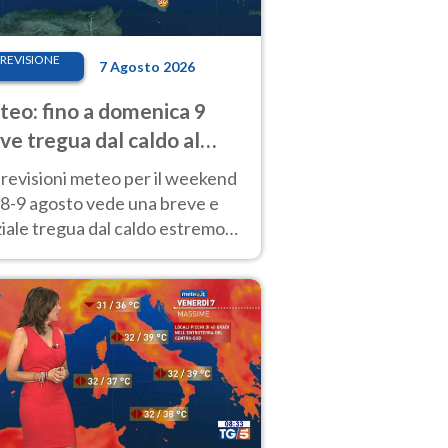
REVISIONE
7 Agosto 2026
eo: fino a domenica 9
ve tregua dal caldo al
d! Altrove calura e afa
revisioni meteo per il weekend
'8-9 agosto vede una breve e
iale tregua dal caldo estremo
Nord mentre altrove persistono
radi.