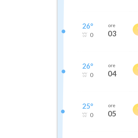
26
°
ore
03
0
26
°
ore
04
0
25
°
ore
05
0