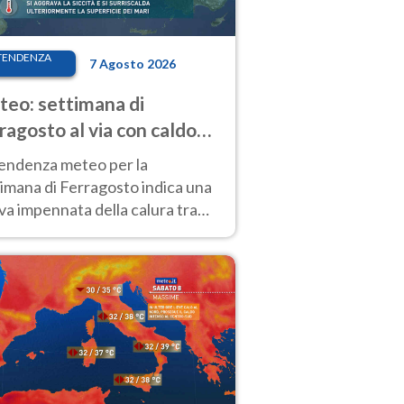
TENDENZA
7 Agosto 2026
eo: settimana di
ragosto al via con caldo
enso e qualche temporale
tendenza meteo per la
imana di Ferragosto indica una
a impennata della calura tra
 14 agosto, con nuovi rialzi
he al Nord.