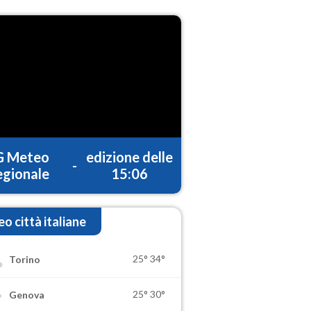
G Meteo
edizione delle
-
gionale
15:06
o città italiane
25°
34°
Torino
25°
30°
Genova