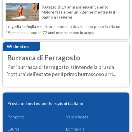
Ragazzo di 19 anni annega in Salento |
Malore fatale per un 72enne mentre fa il
bagno a Fregene
Tragedia in Puglia e sul litorale romano dove hanno perso la vita un
19enne e un uomo di 72 anni mentre erano in acqua
Wikimeteo
Burrasca di Ferragosto
Per 'burrasca di ferragosto' si intende la brusca
'rottura' dell'estate per il primo burrascoso arri...
Previsioni meteo per le regioni italiane
Piemonte
Valle d'Aosta
Liguria
Lombardia