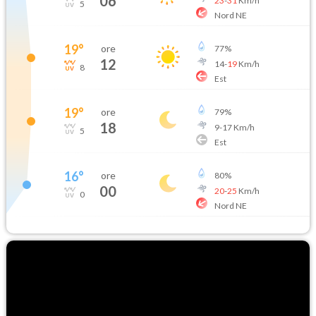
06
23
-
31
Km/h
5
Nord NE
19
°
ore
77
%
12
14
-
19
Km/h
8
Est
19
°
ore
79
%
18
9
-
17
Km/h
5
Est
16
°
ore
80
%
00
20
-
25
Km/h
0
Nord NE