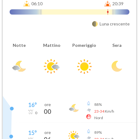
06:10
20:39
Luna crescente
Notte
Mattino
Pomeriggio
Sera
16
°
ore
88
%
00
23
-
34
Km/h
0
Nord
15
°
ore
89
%