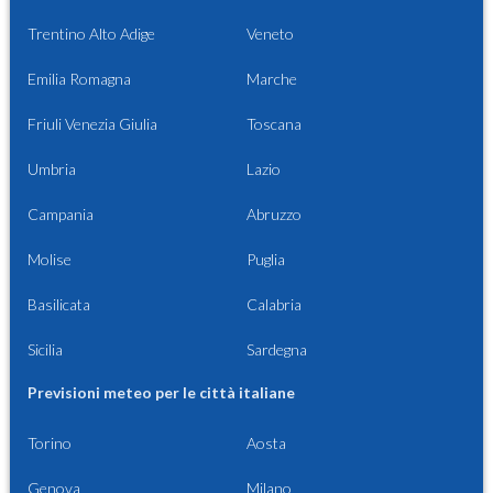
Trentino Alto Adige
Veneto
Emilia Romagna
Marche
Friuli Venezia Giulia
Toscana
Umbria
Lazio
Campania
Abruzzo
Molise
Puglia
Basilicata
Calabria
Sicilia
Sardegna
Previsioni meteo per le città italiane
Torino
Aosta
Genova
Milano