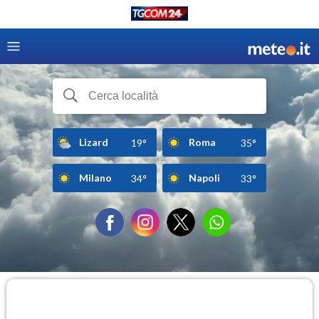
Lizard
Roma
19°
35°
Milano
Napoli
34°
33°