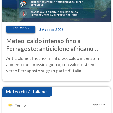
TENDENZA
8 Agosto 2026
Meteo, caldo intenso fino a
Ferragosto: anticiclone africano
ancora protagonista
Anticiclone africano in rinforzo: caldo intenso in
aumento nei prossimi giorni, con valori estremi
verso Ferragosto su gran parte d’Italia
Meteo città italiane
22°
33°
Torino