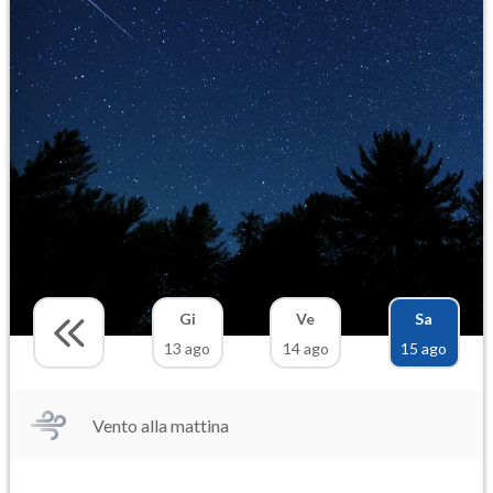
Gi
Ve
Sa
13 ago
14 ago
15 ago
Vento alla mattina