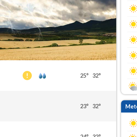
25°
32°
23°
32°
Mete
24°
32°