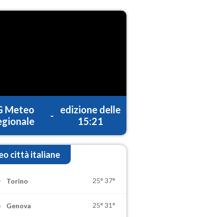
G Meteo
edizione delle
-
gionale
15:21
o città italiane
25°
37°
Torino
25°
31°
Genova