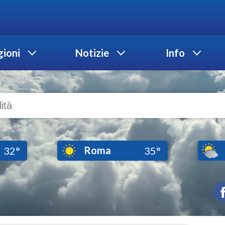
ioni
Notizie
Info
Roma
32°
35°