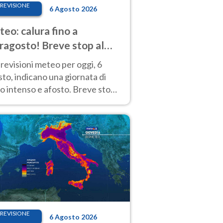
REVISIONE
6 Agosto 2026
eo: calura fino a
ragosto! Breve stop al
d tra 7 e 9 agosto
revisioni meteo per oggi, 6
to, indicano una giornata di
o intenso e afosto. Breve stop
Anticiclone solo sulle regioni del
d.
REVISIONE
6 Agosto 2026