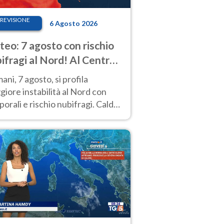
REVISIONE
6 Agosto 2026
eo: 7 agosto con rischio
ifragi al Nord! Al Centro-
 caldo estremo
ni, 7 agosto, si profila
iore instabilità al Nord con
orali e rischio nubifragi. Caldo
pre estremo al Centro-Sud. Le
isioni.