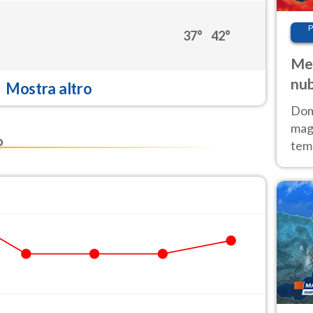
P
37°
42°
Met
nub
Mostra altro
Sud
Doma
magg
o
temp
sem
prev