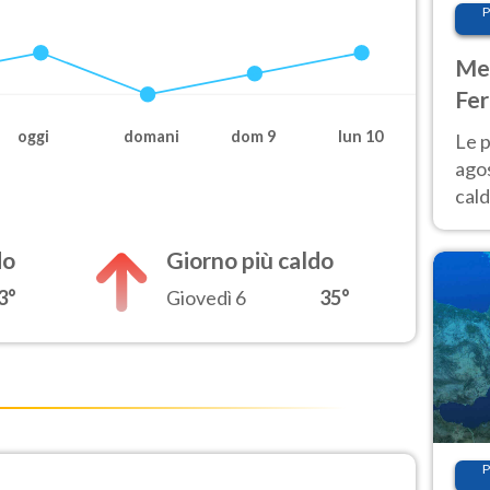
P
Met
Fer
Nor
oggi
domani
dom 9
lun 10
Le p
agos
cald
all'
Nor
do
Giorno più caldo
3°
Giovedì 6
35°
P