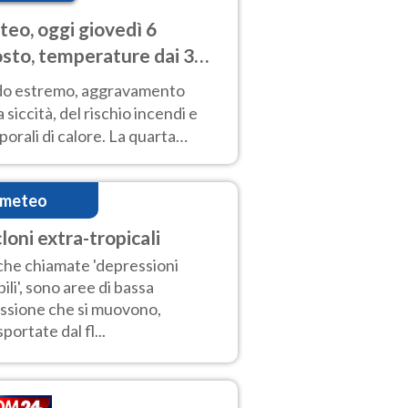
eo, oggi giovedì 6
sto, temperature dai 33
40 gradi
do estremo, aggravamento
a siccità, del rischio incendi e
orali di calore. La quarta
nsa ondata di calore non dà
gua e durerà fino Ferragosto
imeteo
loni extra-tropicali
he chiamate 'depressioni
ili', sono aree di bassa
ssione che si muovono,
sportate dal fl...