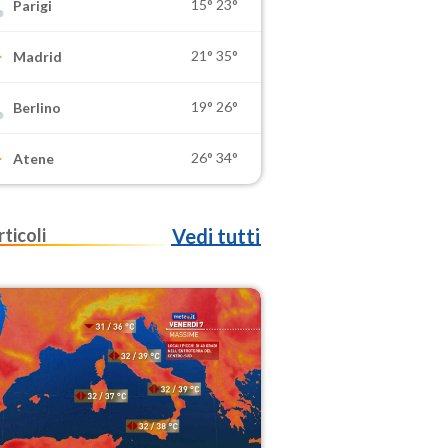
15°
23°
Parigi
21°
35°
Madrid
19°
26°
Berlino
26°
34°
Atene
rticoli
Vedi tutti