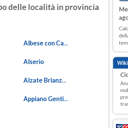
o delle località in provincia
Met
ago
ai 
Cal
dell
Albese con Ca...
temp
inte
tre
Alserio
Wik
Cic
Alzate Brianz...
Anc
mob
pre
Appiano Genti...
tra