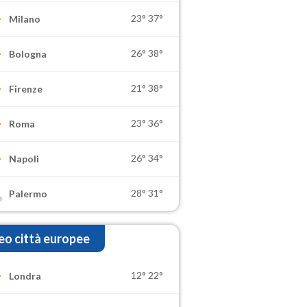
23°
37°
Milano
26°
38°
Bologna
21°
38°
Firenze
23°
36°
Roma
26°
34°
Napoli
28°
31°
Palermo
o città europee
12°
22°
Londra