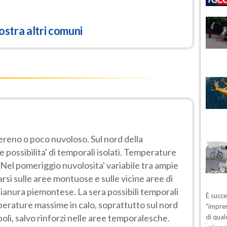
stra altri comuni
sereno o poco nuvoloso. Sul nord della
 possibilita' di temporali isolati. Temperature
 Nel pomeriggio nuvolosita' variabile tra ampie
arsi sulle aree montuose e sulle vicine aree di
 pianura piemontese. La sera possibili temporali
È succ
perature massime in calo, soprattutto sul nord
"impren
boli, salvo rinforzi nelle aree temporalesche.
di qual