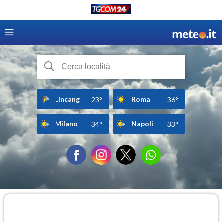
Lincang
Roma
23°
36°
Milano
Napoli
34°
33°