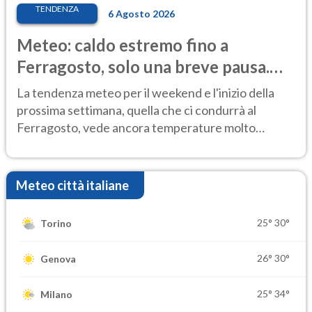
TENDENZA
6 Agosto 2026
Meteo: caldo estremo fino a
Ferragosto, solo una breve pausa.
Ecco dove
La tendenza meteo per il weekend e l'inizio della
prossima settimana, quella che ci condurrà al
Ferragosto, vede ancora temperature molto
elevate
Meteo città italiane
25°
30°
Torino
26°
30°
Genova
25°
34°
Milano