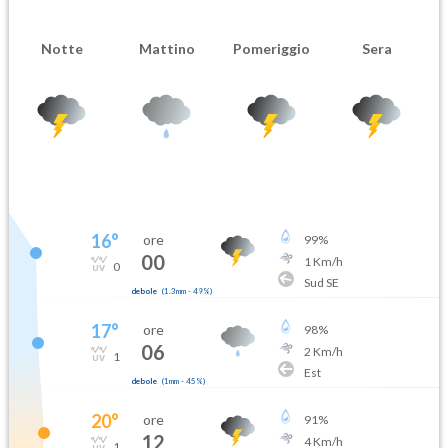
Notte
Mattino
Pomeriggio
Sera
16
°
ore
99
%
00
1
Km/h
0
Sud SE
debole
(
1.3mm
-
49
%)
17
°
ore
98
%
06
2
Km/h
1
Est
debole
(
1mm
-
45
%)
20
°
ore
91
%
12
4
Km/h
1