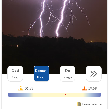
Oggi
Domani
Do
7 ago
8 ago
9 ago
06:53
19:59
Luna calante