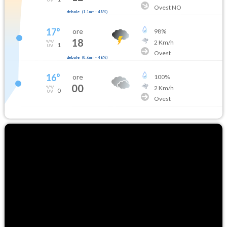
Ovest NO
debole
(
1.1mm
-
48
%)
17
°
ore
98
%
18
2
Km/h
1
Ovest
debole
(
0.6mm
-
48
%)
16
°
ore
100
%
00
2
Km/h
0
Ovest