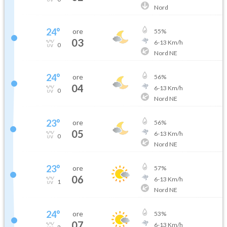
Nord
24
°
ore
55
%
03
6
-
13
Km/h
0
Nord NE
24
°
ore
56
%
04
6
-
13
Km/h
0
Nord NE
23
°
ore
56
%
05
6
-
13
Km/h
0
Nord NE
23
°
ore
57
%
06
6
-
13
Km/h
1
Nord NE
24
°
ore
53
%
07
6
-
13
Km/h