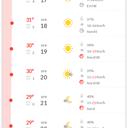
17
4
Est NE
31
°
ore
37
%
18
10
-
16
Km/h
3
Nord E
30
°
ore
38
%
19
10
-
19
Km/h
2
Nord NE
30
°
ore
39
%
20
11
-
21
Km/h
1
Nord NE
29
°
ore
40
%
21
11
-
23
Km/h
0
Nord
29
°
ore
40
%