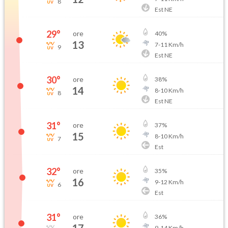
8
Est NE
29
°
ore
40
%
13
7
-
11
Km/h
9
Est NE
30
°
ore
38
%
14
8
-
10
Km/h
8
Est NE
31
°
ore
37
%
15
8
-
10
Km/h
7
Est
32
°
ore
35
%
16
9
-
12
Km/h
6
Est
31
°
ore
36
%
9
-
14
Km/h