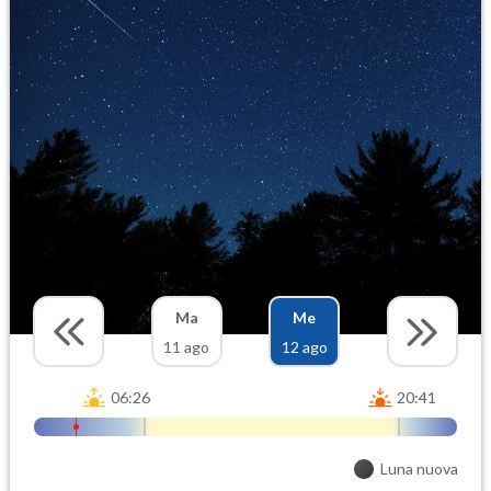
Ma
Me
11 ago
12 ago
06:26
20:41
Luna nuova