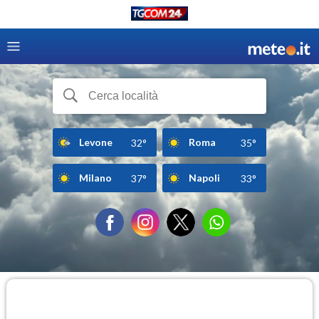
Levone
Roma
32°
35°
Milano
Napoli
37°
33°