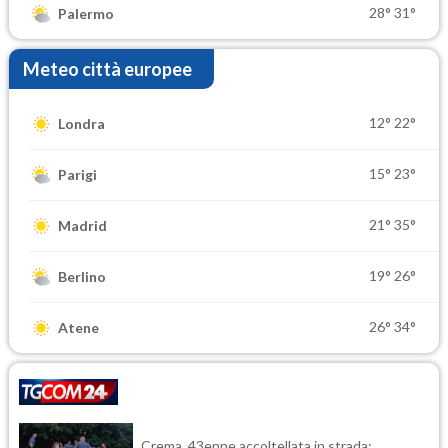
28°
31°
Palermo
Meteo città europee
12°
22°
Londra
15°
23°
Parigi
21°
35°
Madrid
19°
26°
Berlino
26°
34°
Atene
Crema, 43enne accoltellata in strada: