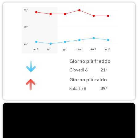
39°
30°
21°
mer 5
ieri
oggi
domani
dom 9
lun 10
Giorno più freddo
Giovedì 6
21°
Giorno più caldo
Sabato 8
39°