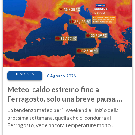
TENDENZA
6 Agosto 2026
Meteo: caldo estremo fino a
Ferragosto, solo una breve pausa.
Ecco dove
La tendenza meteo per il weekend e l'inizio della
prossima settimana, quella che ci condurrà al
Ferragosto, vede ancora temperature molto
elevate