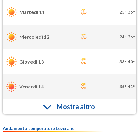
Martedì 11
25°
36°
Mercoledì 12
24°
36°
Giovedì 13
33°
40°
Venerdì 14
36°
41°
Mostra altro
Andamento temperature Leverano