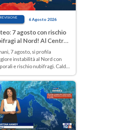
REVISIONE
6 Agosto 2026
eo: 7 agosto con rischio
ifragi al Nord! Al Centro-
 caldo estremo
ni, 7 agosto, si profila
iore instabilità al Nord con
orali e rischio nubifragi. Caldo
pre estremo al Centro-Sud. Le
isioni.