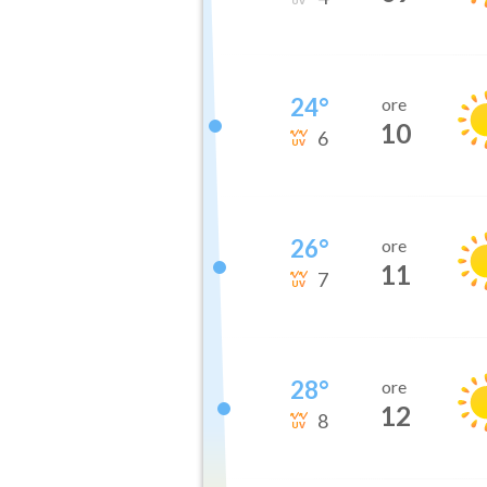
24
°
ore
10
6
26
°
ore
11
7
28
°
ore
12
8