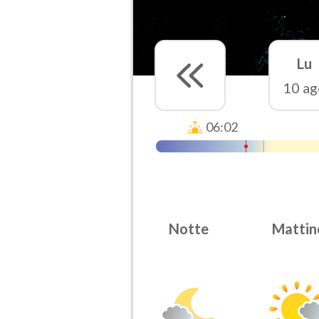
Lu
10 ag
06:02
Notte
Mattin