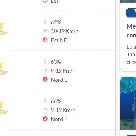
Est
62
%
Met
10
-
19
Km/h
con
Est NE
Le a
una 
cir
63
%
del 
9
-
19
Km/h
gior
Nord E
Fer
66
%
9
-
19
Km/h
Nord E