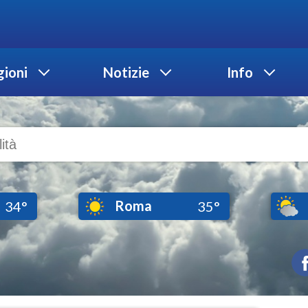
ioni
Notizie
Info
Roma
34°
35°