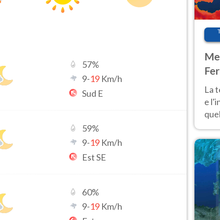
Met
57
%
Fer
9
-
19
Km/h
pau
La 
Sud E
e l'
quel
Fer
59
%
tem
9
-
19
Km/h
Est SE
60
%
9
-
19
Km/h