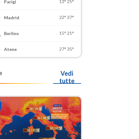
13°
25°
Parigi
22°
37°
Madrid
15°
21°
Berlino
27°
35°
Atene
e
Vedi
tutte