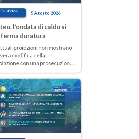
TENDENZA
5 Agosto 2026
eo, l'ondata di caldo si
ferma duratura
ttuali proiezioni non mostrano
vera modifica della
colazione con una prosecuzione
caldo fuori scala per molti
ni, compresa la settimana di
ragosto