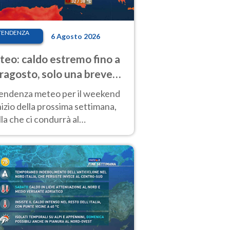
TENDENZA
6 Agosto 2026
eo: caldo estremo fino a
ragosto, solo una breve
sa. Ecco dove
tendenza meteo per il weekend
inizio della prossima settimana,
la che ci condurrà al
ragosto, vede ancora
perature molto elevate