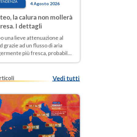
TENDENZA
4 Agosto 2026
eo, la calura non mollerà
presa. I dettagli
o una lieve attenuazione al
 grazie ad un flusso di aria
germente più fresca, probabile
o rinforzo dell’anticiclone
icano entro Ferragosto
rticoli
Vedi tutti