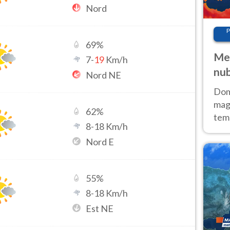
Nord
P
69
%
Met
7
-
19
Km/h
nub
Nord NE
Sud
Doma
magg
62
%
temp
8
-
18
Km/h
sem
Nord E
prev
55
%
8
-
18
Km/h
Est NE