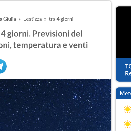
a Giulia
Lestizza
tra 4 giorni
4 giorni. Previsioni del
oni, temperatura e venti
T
Re
Mete