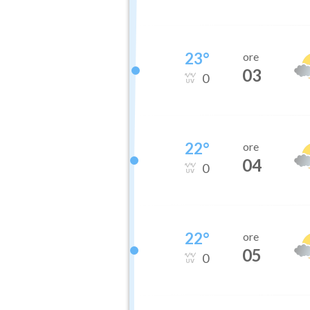
23
°
ore
03
0
22
°
ore
04
0
22
°
ore
05
0