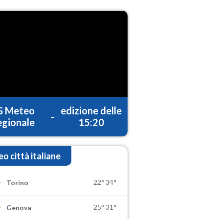
G Meteo
edizione delle
-
gionale
15:20
o città italiane
22°
34°
Torino
25°
31°
Genova