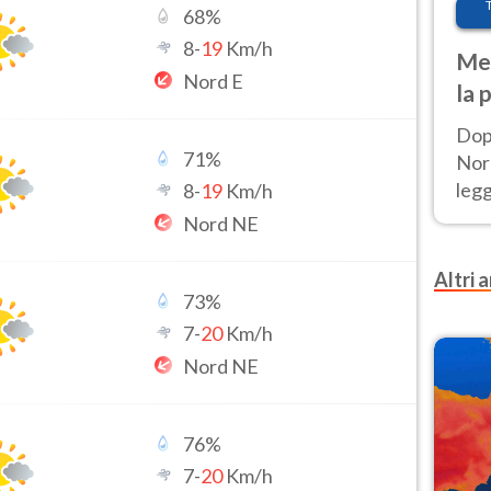
68
%
8
-
19
Km/h
Met
Nord E
la 
Dop
71
%
Nord
leg
8
-
19
Km/h
nuov
Nord NE
afr
Altri a
73
%
7
-
20
Km/h
Nord NE
76
%
7
-
20
Km/h