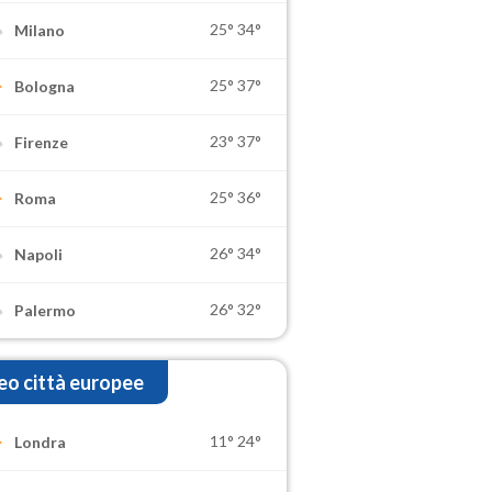
25°
34°
Milano
25°
37°
Bologna
23°
37°
Firenze
25°
36°
Roma
26°
34°
Napoli
26°
32°
Palermo
o città europee
11°
24°
Londra