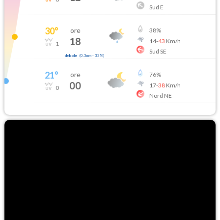
Sud E
30
°
ore
38
%
18
14
-
43
Km/h
1
Sud SE
debole
(
0.3mm
-
33
%)
21
°
ore
76
%
00
17
-
38
Km/h
0
Nord NE