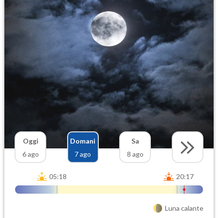
Oggi
Domani
Sa
6 ago
7 ago
8 ago
05:18
20:17
Luna calante