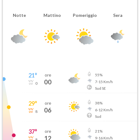
Notte
Mattino
Pomeriggio
Sera
21
°
ore
55
%
00
7
-
15
Km/h
0
Sud SE
29
°
ore
38
%
06
6
-
12
Km/h
8
Sud
37
°
ore
21
%
12
9
-
16
Km/h
8