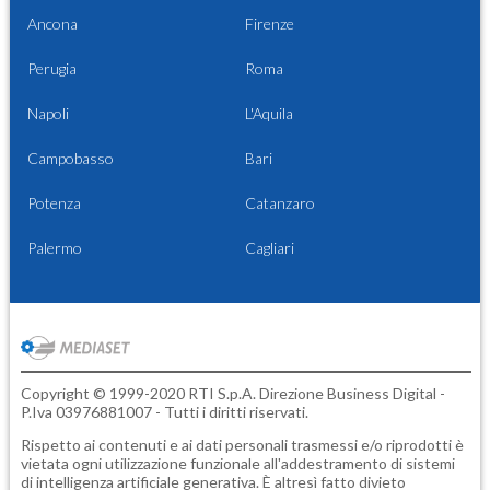
Ancona
Firenze
Perugia
Roma
Napoli
L'Aquila
Campobasso
Bari
Potenza
Catanzaro
Palermo
Cagliari
Copyright © 1999-2020 RTI S.p.A. Direzione Business Digital -
P.Iva 03976881007 - Tutti i diritti riservati.
Rispetto ai contenuti e ai dati personali trasmessi e/o riprodotti è
vietata ogni utilizzazione funzionale all'addestramento di sistemi
di intelligenza artificiale generativa. È altresì fatto divieto