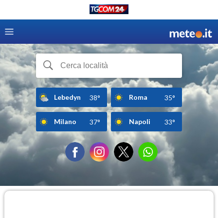
Lebedyn
Roma
38°
35°
Milano
Napoli
37°
33°