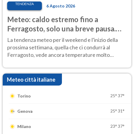
TENDENZA
6 Agosto 2026
Meteo: caldo estremo fino a
Ferragosto, solo una breve pausa.
Ecco dove
La tendenza meteo per il weekend e l'inizio della
prossima settimana, quella che ci condurrà al
Ferragosto, vede ancora temperature molto
elevate
Meteo città italiane
25°
37°
Torino
25°
31°
Genova
23°
37°
Milano