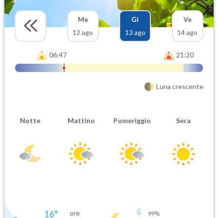
Me
Gi
Ve
12 ago
13 ago
14 ago
06:47
21:20
Luna crescente
Notte
Mattino
Pomeriggio
Sera
16
°
ore
99
%