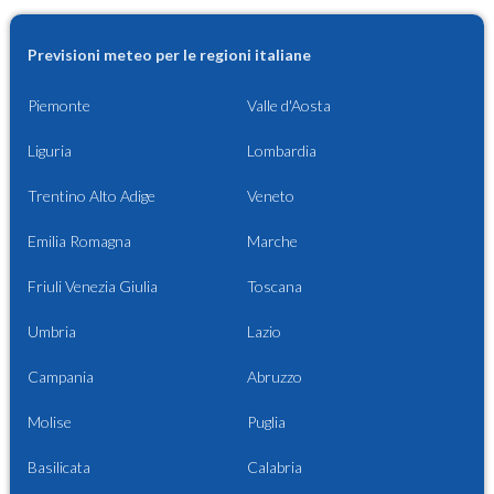
Previsioni meteo per le regioni italiane
Piemonte
Valle d'Aosta
Liguria
Lombardia
Trentino Alto Adige
Veneto
Emilia Romagna
Marche
Friuli Venezia Giulia
Toscana
Umbria
Lazio
Campania
Abruzzo
Molise
Puglia
Basilicata
Calabria