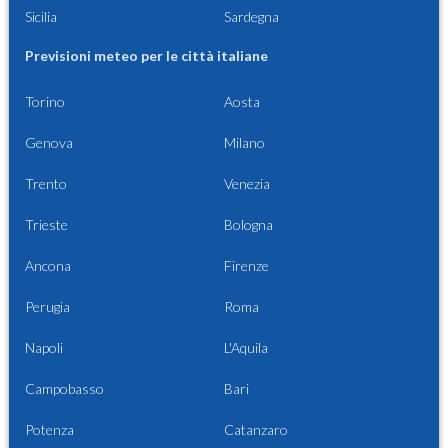
Sicilia
Sardegna
Previsioni meteo per le città italiane
Torino
Aosta
Genova
Milano
Trento
Venezia
Trieste
Bologna
Ancona
Firenze
Perugia
Roma
Napoli
L'Aquila
Campobasso
Bari
Potenza
Catanzaro