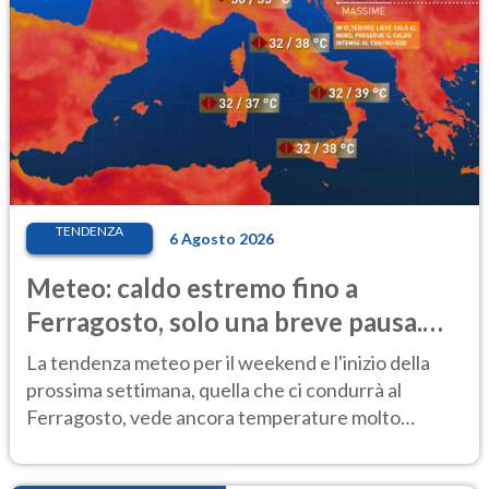
TENDENZA
6 Agosto 2026
Meteo: caldo estremo fino a
Ferragosto, solo una breve pausa.
Ecco dove
La tendenza meteo per il weekend e l'inizio della
prossima settimana, quella che ci condurrà al
Ferragosto, vede ancora temperature molto
elevate