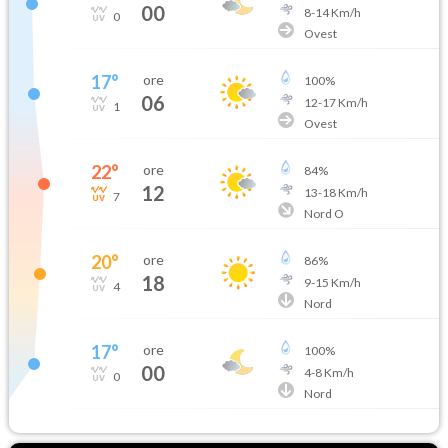
00
8
-
14
Km/h
0
Ovest
17
°
ore
100
%
06
12
-
17
Km/h
1
Ovest
22
°
ore
84
%
12
13
-
18
Km/h
7
Nord O
20
°
ore
86
%
18
9
-
15
Km/h
4
Nord
17
°
ore
100
%
00
4
-
8
Km/h
0
Nord