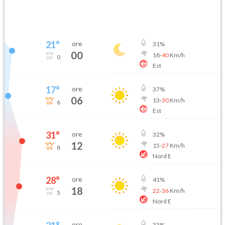
21
°
ore
31
%
00
18
-
40
Km/h
0
Est
17
°
ore
37
%
06
13
-
30
Km/h
6
Est
31
°
ore
32
%
12
15
-
27
Km/h
8
Nord E
28
°
ore
41
%
18
22
-
36
Km/h
5
Nord E
ore
33
%