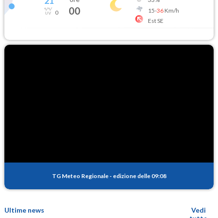
21
°
00
15
-
36
Km/h
0
Est SE
TG Meteo Regionale
-
edizione delle 09:08
Ultime news
Vedi