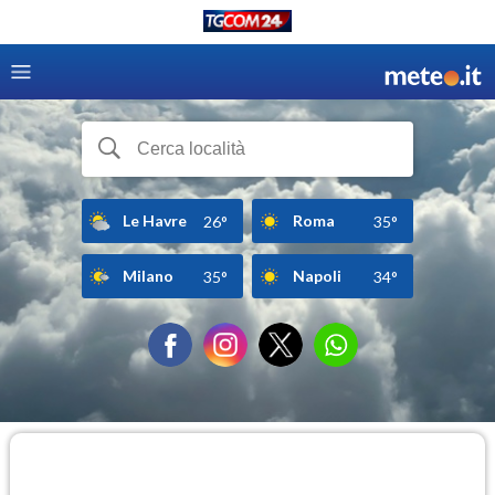
Le Havre
Roma
26°
35°
Milano
Napoli
35°
34°