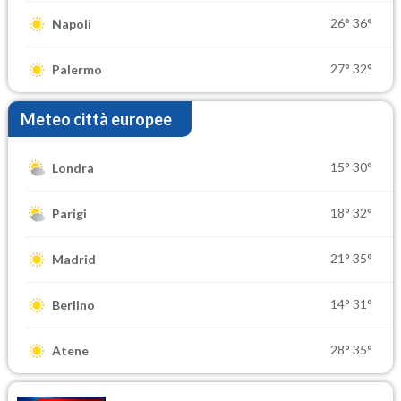
26°
36°
Napoli
27°
32°
Palermo
Meteo città europee
15°
30°
Londra
18°
32°
Parigi
21°
35°
Madrid
14°
31°
Berlino
28°
35°
Atene